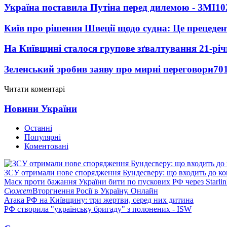
Україна поставила Путіна перед дилемою - ЗМІ
10
Київ про рішення Швеції щодо судна: Це прецеден
На Київщині сталося групове зґвалтування 21-річ
Зеленський зробив заяву про мирні переговори
70
Читати коментарі
Новини України
Останні
Популярні
Коментовані
ЗСУ отримали нове спорядження Бундесверу: що входить до к
Маск проти бажання України бити по пускових РФ через Starlin
Сюжет
Вторгнення Росії в Україну. Онлайн
Атака РФ на Київщину: три жертви, серед них дитина
РФ створила "українську бригаду" з полонених - ISW