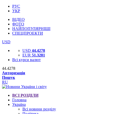
РУС
УКР
ВІДЕО
ФОТО
НАЙПОПУЛЯРНІШІ
СПЕЦПРОЕКТИ
USD
USD
44.4278
EUR
51.3281
Всі курси валют
44.4278
Авторизація
Пошук
RU
ВСІ РОЗДІЛИ
Головна
Україна
Всі новини розділу
Політика