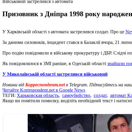
Військовий застрелився з автомата
Призовник з Дніпра 1998 року народження
У Харківській області з автомата застрелився солдат. Про це
Ne
За даними силовиків, інцидент стався в Балаклії вчора, 21 липн
Про подію повідомили в військову прокуратуру і ДБР. Слідчі 
Як повідомлялося в ЗМІ раніше, в Одеській області
знайшли по
У Миколаївській області застрелився військовий
Новини від
Корреспондент.net
в Telegram. Підписуйтесь на на
Читайте Korrespondent.net в Google News
ТЕГИ:
Харьковская область
,
самоубийство
,
солдат
,
автомат К
Якщо ви помітили помилку, виділіть необхідний текст і натисніт