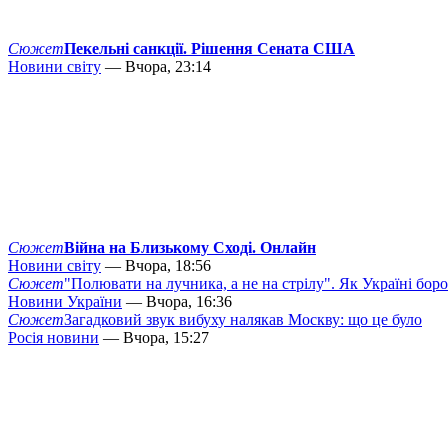
Сюжет
Пекельні санкції. Рішення Сената США
Новини світу
— Вчора, 23:14
Сюжет
Війна на Близькому Сході. Онлайн
Новини світу
— Вчора, 18:56
Сюжет
"Полювати на лучника, а не на стрілу". Як Україні бор
Новини України
— Вчора, 16:36
Сюжет
Загадковий звук вибуху налякав Москву: що це було
Росія новини
— Вчора, 15:27