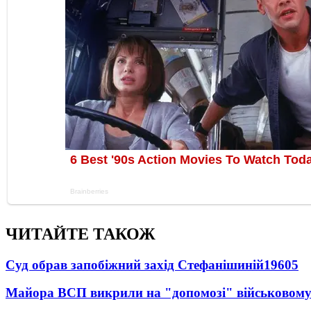
ЧИТАЙТЕ ТАКОЖ
Суд обрав запобіжний захід Стефанішиній
19605
Майора ВСП викрили на "допомозі" військовому