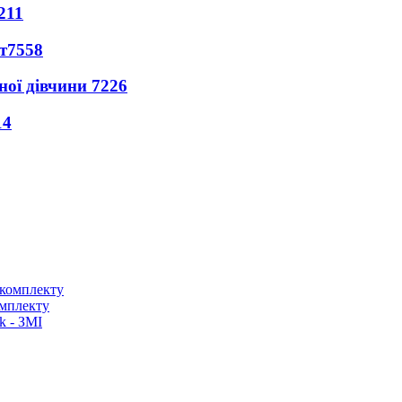
211
т
7558
ної дівчини
7226
14
омплекту
k - ЗМІ