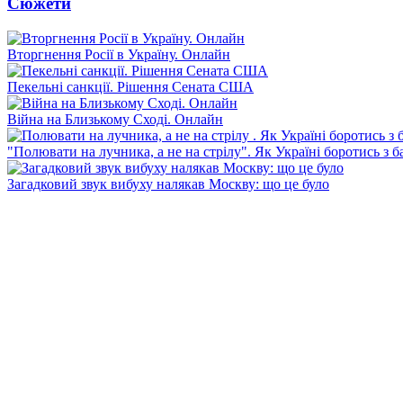
Сюжети
Вторгнення Росії в Україну. Онлайн
Пекельні санкції. Рішення Сената США
Війна на Близькому Сході. Онлайн
"Полювати на лучника, а не на стрілу". Як Україні боротись з 
Загадковий звук вибуху налякав Москву: що це було