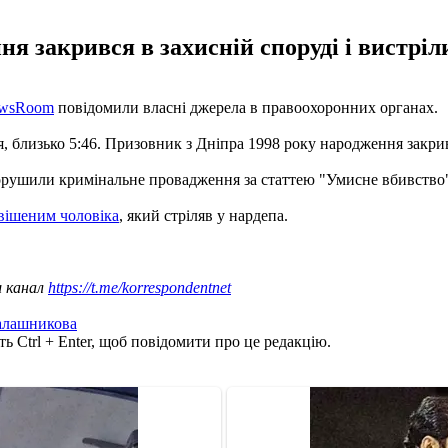
 закрився в захисній споруді і вистрілив
wsRoom
повідомили власні джерела в правоохоронних органах.
я, близько 5:46. Призовник з Дніпра 1998 року народження закривс
порушили кримінальне провадження за статтею "Умисне вбивство"
вішеним чоловіка
, який стріляв у нардепа.
ш канал
https://t.me/korrespondentnet
алашникова
ь Ctrl + Enter, щоб повідомити про це редакцію.