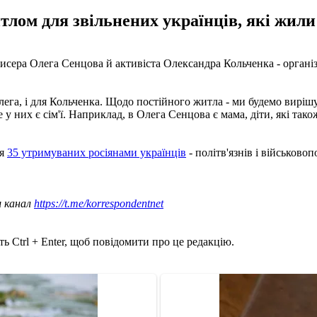
тлом для звільнених українців, які жил
ежисера Олега Сенцова й активіста Олександра Кольченка - орга
Олега, і для Кольченка. Щодо постійного житла - ми будемо виріш
 у них є сім'ї. Наприклад, в Олега Сенцова є мама, діти, які тако
ся
35 утримуваних росіянами українців
- політв'язнів і військов
ш канал
https://t.me/korrespondentnet
ь Ctrl + Enter, щоб повідомити про це редакцію.