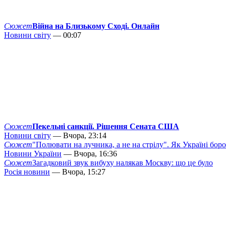
Сюжет
Війна на Близькому Сході. Онлайн
Новини світу
— 00:07
Сюжет
Пекельні санкції. Рішення Сената США
Новини світу
— Вчора, 23:14
Сюжет
"Полювати на лучника, а не на стрілу". Як Україні бор
Новини України
— Вчора, 16:36
Сюжет
Загадковий звук вибуху налякав Москву: що це було
Росія новини
— Вчора, 15:27