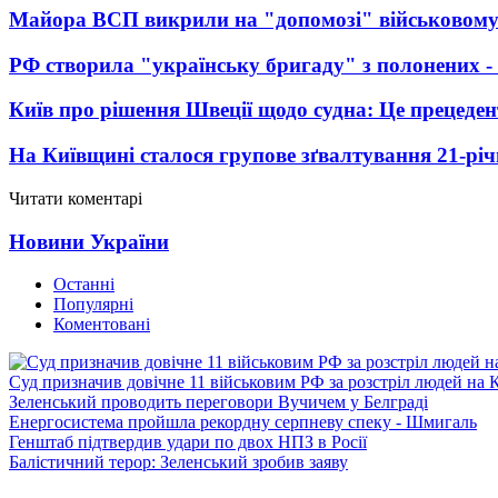
Майора ВСП викрили на "допомозі" військовому
РФ створила "українську бригаду" з полонених -
Київ про рішення Швеції щодо судна: Це прецеден
На Київщині сталося групове зґвалтування 21-річ
Читати коментарі
Новини України
Останні
Популярні
Коментовані
Суд призначив довічне 11 військовим РФ за розстріл людей на 
Зеленський проводить переговори Вучичем у Белграді
Енергосистема пройшла рекордну серпневу спеку - Шмигаль
Генштаб підтвердив удари по двох НПЗ в Росії
Балістичний терор: Зеленський зробив заяву