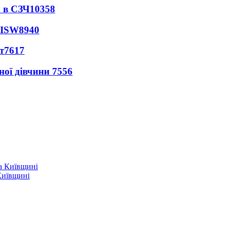
 в СЗЧ
10358
 ISW
8940
т
7617
ної дівчини
7556
Київщині