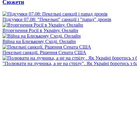
Сюжети
Підсумки 07.08: "Пекельні" санкції і "парад" дронів
Вторгнення Росії в Україну. Онлайн
Війна на Близькому Сході. Онлайн
Пекельні санкції. Рішення Сената США
"Полювати на лучника, а не на стрілу". Як Україні боротись з 