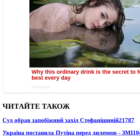
ЧИТАЙТЕ ТАКОЖ
Суд обрав запобіжний захід Стефанішиній
21787
Україна поставила Путіна перед дилемою - ЗМІ
10