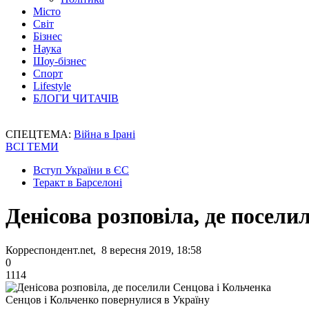
Місто
Світ
Бізнес
Наука
Шоу-бізнес
Спорт
Lifestyle
БЛОГИ ЧИТАЧІВ
СПЕЦТЕМА:
Війна в Ірані
ВСІ ТЕМИ
Вступ України в ЄС
Теракт в Барселоні
Денісова розповіла, де посели
Корреспондент.net, 8 вересня 2019, 18:58
0
1114
Сенцов і Кольченко повернулися в Україну