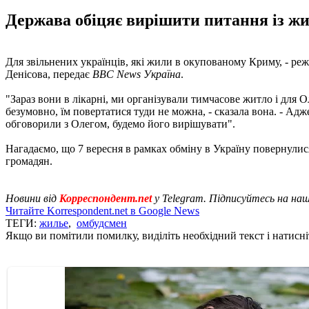
Держава обіцяє вирішити питання із жи
Для звільнених українців, які жили в окупованому Криму, - р
Денісова, передає
BBC News Україна
.
"Зараз вони в лікарні, ми організували тимчасове житло і для 
безумовно, їм повертатися туди не можна, - сказала вона. - Адже
обговорили з Олегом, будемо його вирішувати".
Нагадаємо, що 7 вересня в рамках обміну в Україну повернули
громадян.
Новини від
Корреспондент.net
у Telegram. Підписуйтесь на на
Читайте Korrespondent.net в Google News
ТЕГИ:
жилье
,
омбудсмен
Якщо ви помітили помилку, виділіть необхідний текст і натисніт