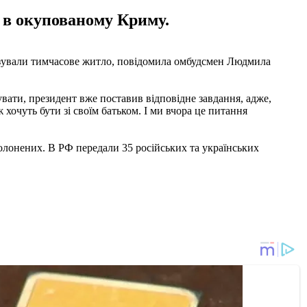
и в окупованому Криму.
нізували тимчасове житло, повідомила омбудсмен Людмила
увати, президент вже поставив відповідне завдання, адже,
ж хочуть бути зі своїм батьком. І ми вчора це питання
ополонених. В РФ передали 35 російських та українських