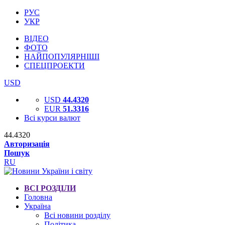
РУС
УКР
ВІДЕО
ФОТО
НАЙПОПУЛЯРНІШІ
СПЕЦПРОЕКТИ
USD
USD
44.4320
EUR
51.3316
Всі курси валют
44.4320
Авторизація
Пошук
RU
ВСІ РОЗДІЛИ
Головна
Україна
Всі новини розділу
Політика