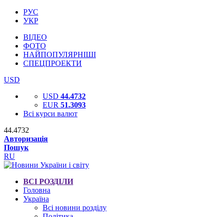
РУС
УКР
ВІДЕО
ФОТО
НАЙПОПУЛЯРНІШІ
СПЕЦПРОЕКТИ
USD
USD
44.4732
EUR
51.3093
Всі курси валют
44.4732
Авторизація
Пошук
RU
ВСІ РОЗДІЛИ
Головна
Україна
Всі новини розділу
Політика