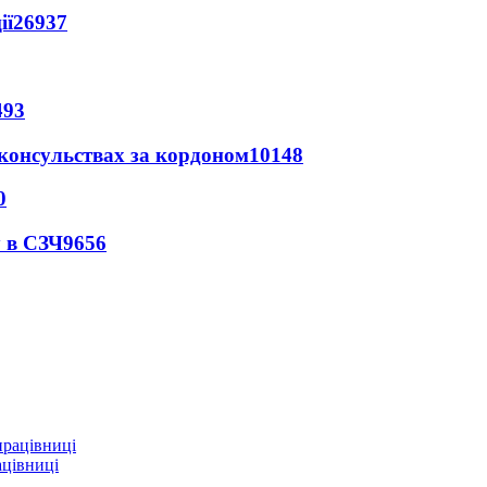
ії
26937
493
 консульствах за кордоном
10148
0
 в СЗЧ
9656
ацівниці