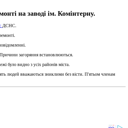
онті на заводі ім. Комінтерну.
є
ДСНС.
ремонті.
повідомленні.
є. Причини загоряння встановлюються.
ежі було видно з усіх районів міста.
'ять людей вважаються зниклими без вісти. П'ятьом членам