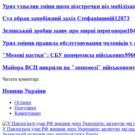
Уряд ухвалив зміни щодо відстрочки від мобілізац
Суд обрав запобіжний захід Стефанішиній
12073
Зеленський зробив заяву про мирні переговори
10
Уряд змінив правила обслуговування чоловіків у
"Медові пастки": СБУ попередила військових
996
Майора ВСП викрили на "допомозі" військовому
Читати коментарі
Новини України
Останні
Популярні
Коментовані
У Павлограді удар РФ знищив депо Укрпошти: загинули дві пр
Зеленський розповів про антибалістику Freyja