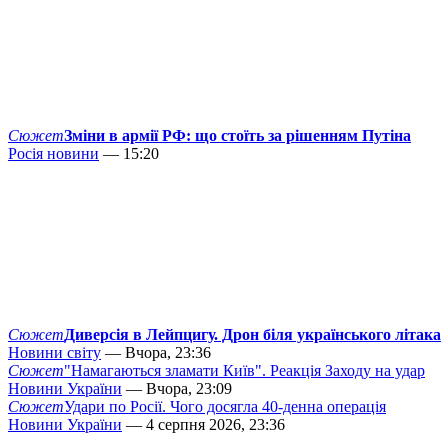
Сюжет
Зміни в армії РФ: що стоїть за рішенням Путіна
Росія новини
— 15:20
Сюжет
Диверсія в Лейпцигу. Дрон біля українського літака
Новини світу
— Вчора, 23:36
Сюжет
"Намагаються зламати Київ". Реакція Заходу на удар
Новини України
— Вчора, 23:09
Сюжет
Удари по Росії. Чого досягла 40-денна операція
Новини України
— 4 серпня 2026, 23:36