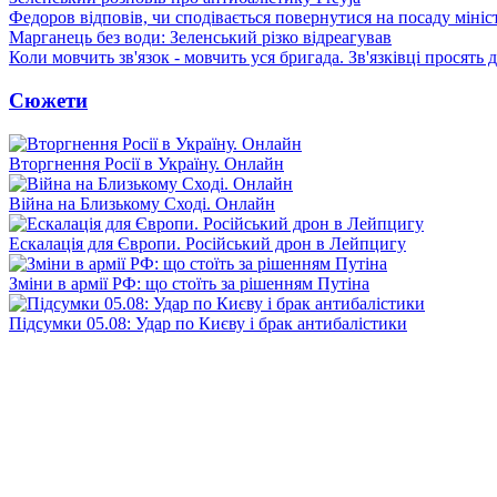
Федоров відповів, чи сподівається повернутися на посаду міні
Марганець без води: Зеленський різко відреагував
Коли мовчить зв'язок - мовчить уся бригада. Зв'язківці просять
Сюжети
Вторгнення Росії в Україну. Онлайн
Війна на Близькому Сході. Онлайн
Ескалація для Європи. Російський дрон в Лейпцигу
Зміни в армії РФ: що стоїть за рішенням Путіна
Підсумки 05.08: Удар по Києву і брак антибалістики