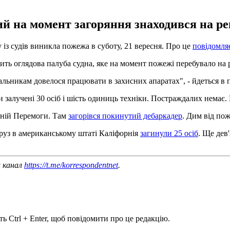
ий на момент загоряння знаходився на рем
із судів виникла пожежа в суботу, 21 вересня. Про це
повідомля
ить оглядова палуба судна, яке на момент пожежі перебувало на 
альникам довелося працювати в захисних апаратах", - йдеться в 
и залучені 30 осіб і шість одиниць техніки. Постраждалих нема
жній Перемоги. Там
загорівся покинутий дебаркадер
. Дим від пож
Круз в американському штаті Каліфорнія
загинули 25 осіб
. Ще дев
ш канал
https://t.me/korrespondentnet
.
ь Ctrl + Enter, щоб повідомити про це редакцію.