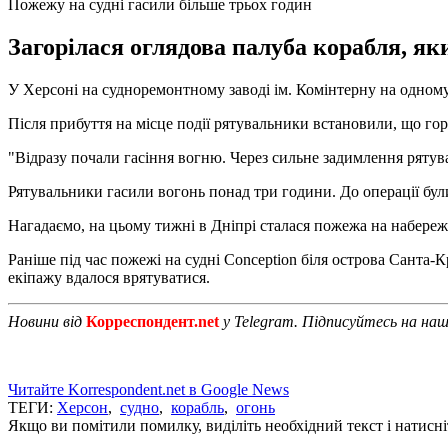
Пожежу на судні гасили більше трьох годин
Загорілася оглядова палуба корабля, як
У Херсоні на судноремонтному заводі ім. Комінтерну на одному 
Після прибуття на місце події рятувальники встановили, що гор
"Відразу почали гасіння вогню. Через сильне задимлення рятув
Рятувальники гасили вогонь понад три години. До операції бул
Нагадаємо, на цьому тижні в Дніпрі сталася пожежа на набере
Раніше під час пожежі на судні Conception біля острова Санта-
екіпажу вдалося врятуватися.
Новини від
Корреспондент.net
у Telegram. Підписуйтесь на на
Читайте Korrespondent.net в Google News
ТЕГИ:
Херсон
,
судно
,
корабль
,
огонь
Якщо ви помітили помилку, виділіть необхідний текст і натисніт