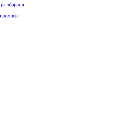
стра оборони
 допомоги