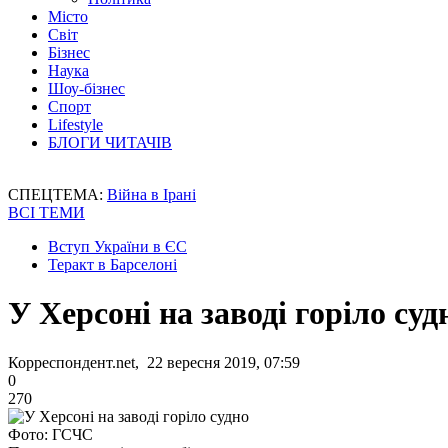
Місто
Світ
Бізнес
Наука
Шоу-бізнес
Спорт
Lifestyle
БЛОГИ ЧИТАЧІВ
СПЕЦТЕМА:
Війна в Ірані
ВСІ ТЕМИ
Вступ України в ЄС
Теракт в Барселоні
У Херсоні на заводі горіло суд
Корреспондент.net, 22 вересня 2019, 07:59
0
270
Фото: ГСЧС