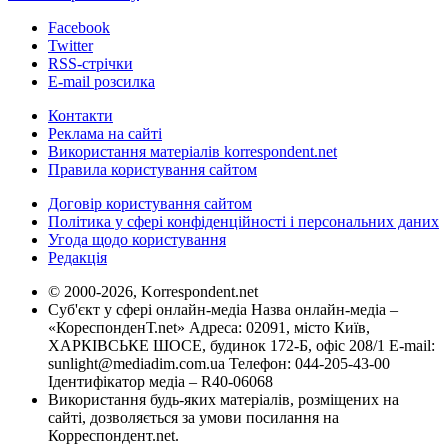
Facebook
Twitter
RSS-стрічки
E-mail розсилка
Контакти
Реклама на сайті
Використання матеріалів korrespondent.net
Правила користування сайтом
Договір користування сайтом
Політика у сфері конфіденційності і персональних даних
Угода щодо користування
Редакція
© 2000-2026, Korrespondent.net
Суб'єкт у сфері онлайн-медіа Назва онлайн-медіа –
«КореспонденТ.net» Адреса: 02091, місто Київ,
ХАРКІВСЬКЕ ШОСЕ, будинок 172-Б, офіс 208/1 E-mail:
sunlight@mediadim.com.ua
Телефон: 044-205-43-00
Ідентифікатор медіа – R40-06068
Використання будь-яких матеріалів, розміщених на
сайті, дозволяється за умови посилання на
Корреспондент.net.