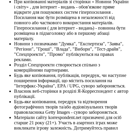
При копіюванні матеріалів зі сторінки « Новини України
і світу» , для інтернет - видань - обов'язкове пряме
відкрите для пошукових систем гіперпосилання .
Посилання має бути розміщена в незалежності від
повного або часткового використання матеріалів.
Гіперпосилання ( для інтернет - видань) - повинна бути
розміщена в підзаголовку або в першому абзаці
матеріалу.
Новини з позначками "Думка", "Експертиза", "Заява",
"Регіони", "Гроші", "Влада", "Вибори", "Тест-драйв",
"Спецпроекти", "Промо" публікуються на правах
реклами.
Розділ Спецпроекти створюється спільно з
комерційними партнерами.
Будь яке копіювання, публікація, передрук, чи наступне
поширення інформації, що містить посилання на
"Інтерфакс-Україна", EPA / UPG, суворо забороняється.
Власник веб-сторінки в розділі Я-Корреспондент є автор
публікації.
Будь-яке копіювання, передрук та відтворення
фотографічних творів та/або аудіовізуальних творів
правовласника Getty Images - суворо забороняється.
Матеріали сайту korrespondent.net призначені для осіб
старше 21 року (21+). Участь в азартних іграх може
викликати ігрову залежність. Дотримуйтесь правил