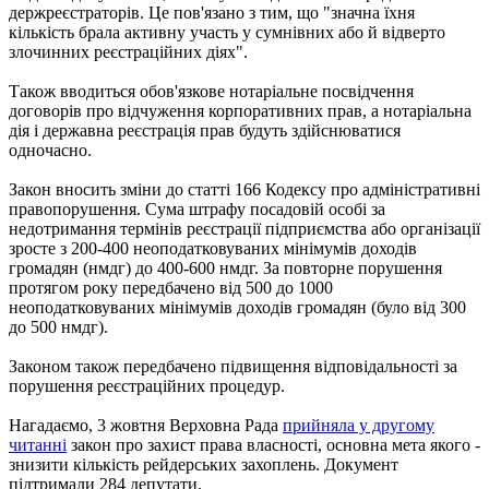
держреєстраторів. Це пов'язано з тим, що "значна їхня
кількість брала активну участь у сумнівних або й відверто
злочинних реєстраційних діях".
Також вводиться обов'язкове нотаріальне посвідчення
договорів про відчуження корпоративних прав, а нотаріальна
дія і державна реєстрація прав будуть здійснюватися
одночасно.
Закон вносить зміни до статті 166 Кодексу про адміністративні
правопорушення. Сума штрафу посадовій особі за
недотримання термінів реєстрації підприємства або організації
зросте з 200-400 неоподатковуваних мінімумів доходів
громадян (нмдг) до 400-600 нмдг. За повторне порушення
протягом року передбачено від 500 до 1000
неоподатковуваних мінімумів доходів громадян (було від 300
до 500 нмдг).
Законом також передбачено підвищення відповідальності за
порушення реєстраційних процедур.
Нагадаємо, 3 жовтня Верховна Рада
прийняла у другому
читанні
закон про захист права власності, основна мета якого -
знизити кількість рейдерських захоплень. Документ
підтримали 284 депутати.