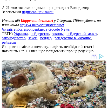
А 21 жовтня стало відомо, що президент Володимир
Зеленський
підписав цей закон
.
Новини від
Корреспондент.net
у Telegram. Підписуйтесь на
наш канал
https://t.me/korrespondentnet
Читайте Korrespondent.net в Google News
ТЕГИ:
Украина
,
рейдерство
,
законы
,
рейдерский захват
,
законодавство
,
закон
,
рейдер
,
рейдерство в Украине
,
рейдеры
Якщо ви помітили помилку, виділіть необхідний текст і
натисніть Ctrl + Enter, щоб повідомити про це редакцію.