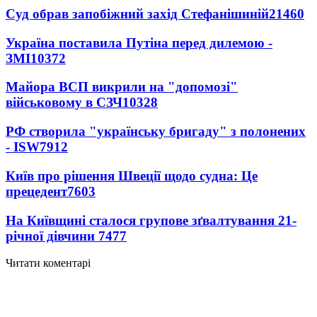
Суд обрав запобіжний захід Стефанішиній
21460
Україна поставила Путіна перед дилемою -
ЗМІ
10372
Майора ВСП викрили на "допомозі"
військовому в СЗЧ
10328
РФ створила "українську бригаду" з полонених
- ISW
7912
Київ про рішення Швеції щодо судна: Це
прецедент
7603
На Київщині сталося групове зґвалтування 21-
річної дівчини
7477
Читати коментарі