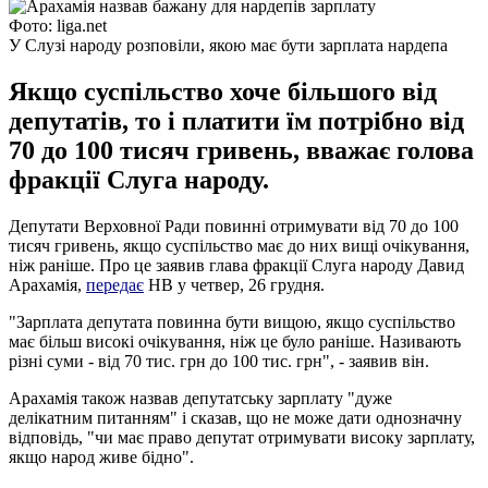
Фото: liga.net
У Слузі народу розповіли, якою має бути зарплата нардепа
Якщо суспільство хоче більшого від
депутатів, то і платити їм потрібно від
70 до 100 тисяч гривень, вважає голова
фракції Слуга народу.
Депутати Верховної Ради повинні отримувати від 70 до 100
тисяч гривень, якщо суспільство має до них вищі очікування,
ніж раніше. Про це заявив глава фракції Слуга народу Давид
Арахамія,
передає
НВ у четвер, 26 грудня.
"Зарплата депутата повинна бути вищою, якщо суспільство
має більш високі очікування, ніж це було раніше. Називають
різні суми - від 70 тис. грн до 100 тис. грн", - заявив він.
Арахамія також назвав депутатську зарплату "дуже
делікатним питанням" і сказав, що не може дати однозначну
відповідь, "чи має право депутат отримувати високу зарплату,
якщо народ живе бідно".