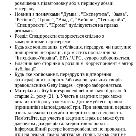
розміщена в підзаголовку або в першому абзаці
матеріалу.
Новини з позначками "Думка", "Експертиза", "Заява",
"Регіони", "Гроші", "Влада", "Вибори", "Тест-драйв",
"Спецпроекти", "Промо" публікуються на правах
реклами.
Розділ Спецпроекти створюється спільно з
комерційними партнерами.
Будь яке копіювання, публікація, передрук, чи наступне
поширення інформації, що містить посилання на
"Інтерфакс-Україна", EPA / UPG, суворо забороняється.
Власник веб-сторінки в розділі Я-Корреспондент є автор
публікації.
Будь-яке копіювання, передрук та відтворення
фотографічних творів та/або аудіовізуальних творів
правовласника Getty Images - суворо забороняється.
Матеріали сайту korrespondent.net призначені для осіб
старше 21 року (21+). Участь в азартних іграх може
викликати ігрову залежність. Дотримуйтесь правил
(принципів) відповідальної гри. При виявленні перших
ознак залежності негайно зверніться до спеціаліста.
Пам'ятайте, що участь в азартних іграх не може бути
джерелом доходів або альтернативою роботі.
Інформаційний ресурс korrespondent.net не проводить
ігри на реальні та/або віртуальні гроші, також сайт не