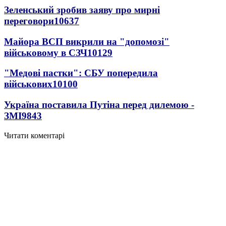
Зеленський зробив заяву про мирні
переговори
10637
Майора ВСП викрили на "допомозі"
військовому в СЗЧ
10129
"Медові пастки": СБУ попередила
військових
10100
Україна поставила Путіна перед дилемою -
ЗМІ
9843
Читати коментарі