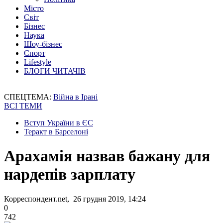
Місто
Світ
Бізнес
Наука
Шоу-бізнес
Спорт
Lifestyle
БЛОГИ ЧИТАЧІВ
СПЕЦТЕМА:
Війна в Ірані
ВСІ ТЕМИ
Вступ України в ЄС
Теракт в Барселоні
Арахамія назвав бажану для
нардепів зарплату
Корреспондент.net, 26 грудня 2019, 14:24
0
742