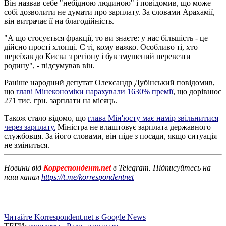
Він назвав себе "небідною людиною" і повідомив, що може
собі дозволити не думати про зарплату. За словами Арахамії,
він витрачає її на благодійність.
"А що стосується фракції, то ви знаєте: у нас більшість - це
дійсно прості хлопці. Є ті, кому важко. Особливо ті, хто
переїхав до Києва з регіону і був змушений перевезти
родину", - підсумував він.
Раніше народний депутат Олександр Дубінський повідомив,
що
главі Мінекономіки нарахували 1630% премії
, що дорівнює
271 тис. грн. зарплати на місяць.
Також стало відомо, що
глава Мін'юсту має намір звільнитися
через зарплату.
Міністра не влаштовує зарплата державного
службовця. За його словами, він піде з посади, якщо ситуація
не зміниться.
Новини від
Корреспондент.net
в Telegram. Підписуйтесь на
наш канал
https://t.me/korrespondentnet
Читайте Korrespondent.net в Google News