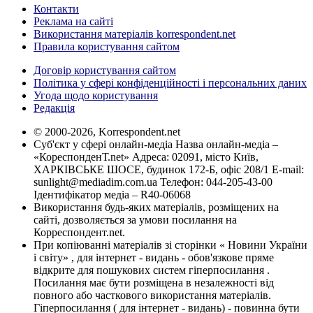
Контакти
Реклама на сайті
Використання матеріалів korrespondent.net
Правила користування сайтом
Договір користування сайтом
Політика у сфері конфіденційності і персональних даних
Угода щодо користування
Редакція
© 2000-2026, Korrespondent.net
Суб'єкт у сфері онлайн-медіа Назва онлайн-медіа –
«КореспонденТ.net» Адреса: 02091, місто Київ,
ХАРКІВСЬКЕ ШОСЕ, будинок 172-Б, офіс 208/1 E-mail:
sunlight@mediadim.com.ua
Телефон: 044-205-43-00
Ідентифікатор медіа – R40-06068
Використання будь-яких матеріалів, розміщених на
сайті, дозволяється за умови посилання на
Корреспондент.net.
При копіюванні матеріалів зі сторінки « Новини України
і світу» , для інтернет - видань - обов'язкове пряме
відкрите для пошукових систем гіперпосилання .
Посилання має бути розміщена в незалежності від
повного або часткового використання матеріалів.
Гіперпосилання ( для інтернет - видань) - повинна бути