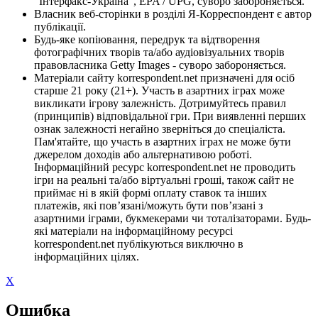
"Інтерфакс-Україна", EPA / UPG, суворо забороняється.
Власник веб-сторінки в розділі Я-Корреспондент є автор
публікації.
Будь-яке копіювання, передрук та відтворення
фотографічних творів та/або аудіовізуальних творів
правовласника Getty Images - суворо забороняється.
Матеріали сайту korrespondent.net призначені для осіб
старше 21 року (21+). Участь в азартних іграх може
викликати ігрову залежність. Дотримуйтесь правил
(принципів) відповідальної гри. При виявленні перших
ознак залежності негайно зверніться до спеціаліста.
Пам'ятайте, що участь в азартних іграх не може бути
джерелом доходів або альтернативою роботі.
Інформаційний ресурс korrespondent.net не проводить
ігри на реальні та/або віртуальні гроші, також сайт не
приймає ні в якій формі оплату ставок та інших
платежів, які пов’язані/можуть бути пов’язані з
азартними іграми, букмекерами чи тоталізаторами. Будь-
які матеріали на інформаційному ресурсі
korrespondent.net публікуються виключно в
інформаційних цілях.
X
Ошибка