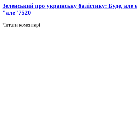
Зеленський про українську балістику: Буде, але є
"але"
7520
Читати коментарі