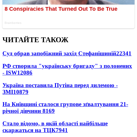
ЧИТАЙТЕ ТАКОЖ
Суд обрав запобіжний захід Стефанішиній
22341
РФ створила "українську бригаду" з полонених
- ISW
12086
Україна поставила Путіна перед дилемою -
ЗМІ
10879
На Київщині сталося групове зґвалтування 21-
річної дівчини
8169
Стало відомо, в якій області найбільше
скаржаться на ТЦК
7941