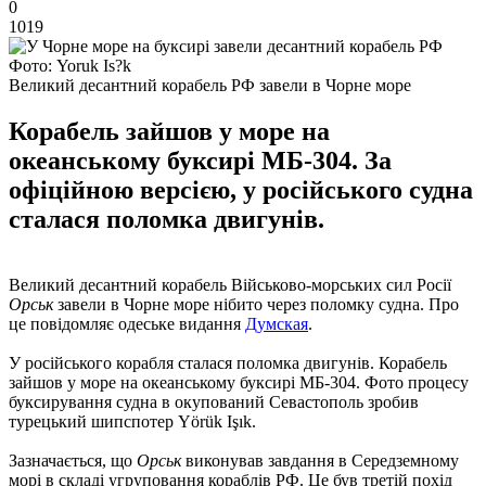
0
1019
Фото: Yoruk Is?k
Великий десантний корабель РФ завели в Чорне море
Корабель зайшов у море на
океанському буксирі МБ-304. За
офіційною версією, у російського судна
сталася поломка двигунів.
Великий десантний корабель Військово-морських сил Росії
Орськ
завели в Чорне море нібито через поломку судна. Про
це повідомляє одеське видання
Думская
.
У російського корабля сталася поломка двигунів. Корабель
зайшов у море на океанському буксирі МБ-304. Фото процесу
буксирування судна в окупований Севастополь зробив
турецький шипспотер Yörük Işık.
Зазначається, що
Орськ
виконував завдання в Середземному
морі в складі угруповання кораблів РФ. Це був третій похід