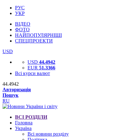
РУС
УКР
ВІДЕО
ФОТО
НАЙПОПУЛЯРНІШІ
СПЕЦПРОЕКТИ
USD
USD
44.4942
EUR
51.3366
Всі курси валют
44.4942
Авторизація
Пошук
RU
ВСІ РОЗДІЛИ
Головна
Україна
Всі новини розділу
Політика