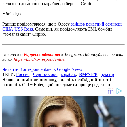
великого десантного корабля до берегів Сирії.
Yörük Işık
Раніше повідомлялося, що в Одесу
зайшов ракетний есмінець
США USS Ross
. Саме він, як повідомляють ЗМІ, бомбив
"томагавками" Сирію.
Новини від
Корреспондент.net
в Telegram. Підписуйтесь на наш
канал
https://t.me/korrespondentnet
Читайте Korrespondent.net в Google News
ТЕГИ:
Россия
,
Черное море
,
корабль
,
ВМФ РФ
,
буксир
Якщо ви помітили помилку, виділіть необхідний текст і
натисніть Ctrl + Enter, щоб повідомити про це редакцію.