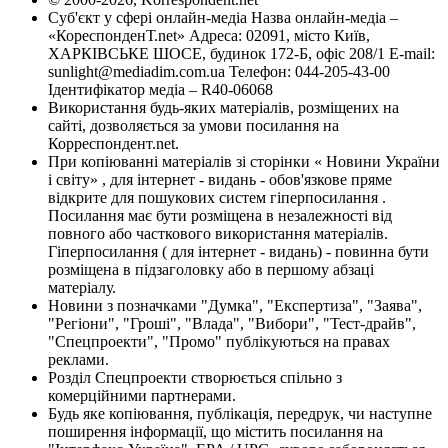
Суб'єкт у сфері онлайн-медіа Назва онлайн-медіа –
«КореспонденТ.net» Адреса: 02091, місто Київ,
ХАРКІВСЬКЕ ШОСЕ, будинок 172-Б, офіс 208/1 E-mail:
sunlight@mediadim.com.ua
Телефон: 044-205-43-00
Ідентифікатор медіа – R40-06068
Використання будь-яких матеріалів, розміщених на
сайті, дозволяється за умови посилання на
Корреспондент.net.
При копіюванні матеріалів зі сторінки « Новини України
і світу» , для інтернет - видань - обов'язкове пряме
відкрите для пошукових систем гіперпосилання .
Посилання має бути розміщена в незалежності від
повного або часткового використання матеріалів.
Гіперпосилання ( для інтернет - видань) - повинна бути
розміщена в підзаголовку або в першому абзаці
матеріалу.
Новини з позначками "Думка", "Експертиза", "Заява",
"Регіони", "Гроші", "Влада", "Вибори", "Тест-драйв",
"Спецпроекти", "Промо" публікуються на правах
реклами.
Розділ Спецпроекти створюється спільно з
комерційними партнерами.
Будь яке копіювання, публікація, передрук, чи наступне
поширення інформації, що містить посилання на