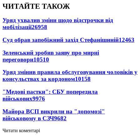
ЧИТАЙТЕ ТАКОЖ
Уряд ухвалив зміни щодо відстрочки від
мобілізації
26958
Суд обрав запобіжний захід Стефанішиній
12463
Зеленський зробив заяву про мирні
переговори
10510
Уряд змінив правила обслуговування чоловіків у
консульствах за кордоном
10158
"Медові пастки": СБУ попередила
військових
9976
Майора ВСП викрили на "допомозі"
військовому в СЗЧ
9682
Читати коментарі