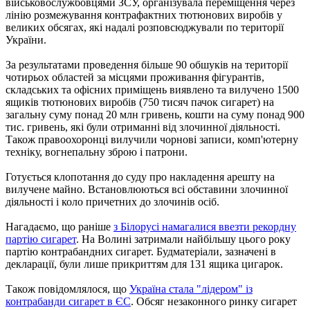
військовослужбовцями ЗСУ, організувала переміщення через
лінію розмежування контрафактних тютюнових виробів у
великих обсягах, які надалі розповсюджували по території
України.
За результатами проведення більше 90 обшуків на території
чотирьох областей за місцями проживання фігурантів,
складських та офісних приміщень виявлено та вилучено 1500
ящиків тютюнових виробів (750 тисяч пачок сигарет) на
загальну суму понад 20 млн гривень, кошти на суму понад 900
тис. гривень, які були отриманні від злочинної діяльності.
Також правоохоронці вилучили чорнові записи, комп'ютерну
техніку, вогнепальну зброю і патрони.
Готується клопотання до суду про накладення арешту на
вилучене майно. Встановлюються всі обставини злочинної
діяльності і коло причетних до злочинів осіб.
Нагадаємо, що раніше
з Білорусі намагалися ввезти рекордну
партію сигарет
. На Волині затримали найбільшу цього року
партію контрабандних сигарет. Будматеріали, зазначені в
декларації, були лише прикриттям для 131 ящика цигарок.
Також повідомлялося, що
Україна стала "лідером" із
контрабанди сигарет в ЄС
. Обсяг незаконного ринку сигарет