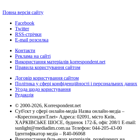
Повна версія сайту
Facebook
Twitter
RSS-стрічки
E-mail розсилка
Контакти
Реклама на сайті
Використання матеріалів korrespondent.net
Правила користування сайтом
Договір користування сайтом
Політика у сфері конфіденційності і персональних даних
Угода щодо користування
Редакція
© 2000-2026, Korrespondent.net
Суб'єкт у сфері онлайн-медіа Назва онлайн-медіа –
«КореспонденТ.net» Адреса: 02091, місто Київ,
ХАРКІВСЬКЕ ШОСЕ, будинок 172-Б, офіс 208/1 E-mail:
sunlight@mediadim.com.ua
Телефон: 044-205-43-00
Ідентифікатор медіа – R40-06068
Використання будь-яких матеріалів, розміщених на