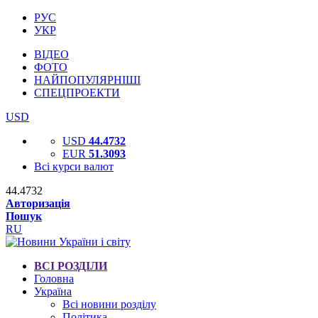
РУС
УКР
ВІДЕО
ФОТО
НАЙПОПУЛЯРНІШІ
СПЕЦПРОЕКТИ
USD
USD
44.4732
EUR
51.3093
Всі курси валют
44.4732
Авторизація
Пошук
RU
ВСІ РОЗДІЛИ
Головна
Україна
Всі новини розділу
Політика