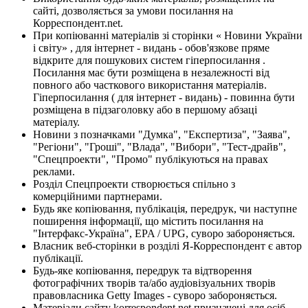
сайті, дозволяється за умови посилання на
Корреспондент.net.
При копіюванні матеріалів зі сторінки « Новини України
і світу» , для інтернет - видань - обов'язкове пряме
відкрите для пошукових систем гіперпосилання .
Посилання має бути розміщена в незалежності від
повного або часткового використання матеріалів.
Гіперпосилання ( для інтернет - видань) - повинна бути
розміщена в підзаголовку або в першому абзаці
матеріалу.
Новини з позначками "Думка", "Експертиза", "Заява",
"Регіони", "Гроші", "Влада", "Вибори", "Тест-драйв",
"Спецпроекти", "Промо" публікуються на правах
реклами.
Розділ Спецпроекти створюється спільно з
комерційними партнерами.
Будь яке копіювання, публікація, передрук, чи наступне
поширення інформації, що містить посилання на
"Інтерфакс-Україна", EPA / UPG, суворо забороняється.
Власник веб-сторінки в розділі Я-Корреспондент є автор
публікації.
Будь-яке копіювання, передрук та відтворення
фотографічних творів та/або аудіовізуальних творів
правовласника Getty Images - суворо забороняється.
Матеріали сайту korrespondent.net призначені для осіб