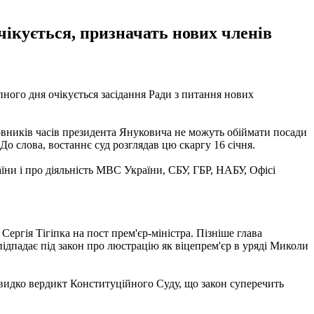
очікується, призначать нових членів
пного дня очікується засідання Ради з питання нових
новників часів президента Януковича не можуть обіймати посади
о слова, востаннє суд розглядав цю скаргу 16 січня.
аїни і про діяльність МВС України, СБУ, ГБР, НАБУ, Офісі
ргія Тігіпка на пост прем'єр-міністра. Пізніше глава
підпадає під закон про люстрацію як віцепрем'єр в уряді Миколи
видко вердикт Конституційного Суду, що закон суперечить