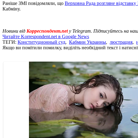
Раніше ЗМІ повідомляли, що
Верховна Рада розгляне відставку
Кабміну.
Новини від
Корреспондент.net
у Telegram. Підписуйтесь на на
Читайте Korrespondent.net в Google News
ТЕГИ:
Конституционный суд
,
Кабмин Украины
,
люстрация
,
Якщо ви помітили помилку, виділіть необхідний текст і натисніт