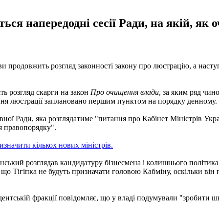
ься напередодні сесії Ради, на якій, як 
ви продовжить розгляд законності закону про люстрацію, а насту
ать розгляд скарги на закон
Про очищення влади
, за яким ряд чи
ння люстрації заплановано першим пунктом на порядку денному. Д
овної Ради, яка розглядатиме "питання про Кабінет Міністрів Укр
я правопорядку".
изначити кількох нових міністрів.
кий розглядав кандидатуру бізнесмена і колишнього політика Се
що Тігіпка не будуть призначати головою Кабміну, оскільки він 
ентській фракції повідомляє, що у владі подумували "зробити ш