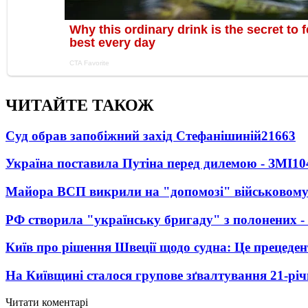
ЧИТАЙТЕ ТАКОЖ
Суд обрав запобіжний захід Стефанішиній
21663
Україна поставила Путіна перед дилемою - ЗМІ
10
Майора ВСП викрили на "допомозі" військовому
РФ створила "українську бригаду" з полонених -
Київ про рішення Швеції щодо судна: Це прецеден
На Київщині сталося групове зґвалтування 21-річ
Читати коментарі