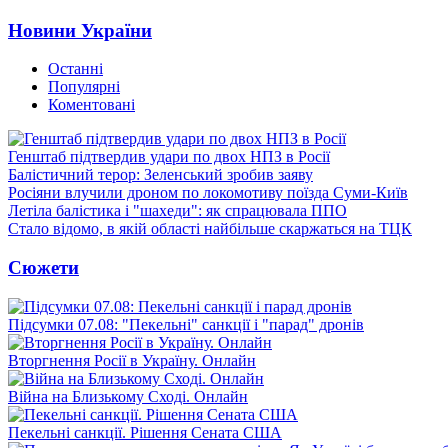
Новини України
Останні
Популярні
Коментовані
Генштаб підтвердив удари по двох НПЗ в Росії
Балістичний терор: Зеленський зробив заяву
Росіяни влучили дроном по локомотиву поїзда Суми-Київ
Летіла балістика і "шахеди": як спрацювала ППО
Стало відомо, в якій області найбільше скаржаться на ТЦК
Сюжети
Підсумки 07.08: "Пекельні" санкції і "парад" дронів
Вторгнення Росії в Україну. Онлайн
Війна на Близькому Сході. Онлайн
Пекельні санкції. Рішення Сената США