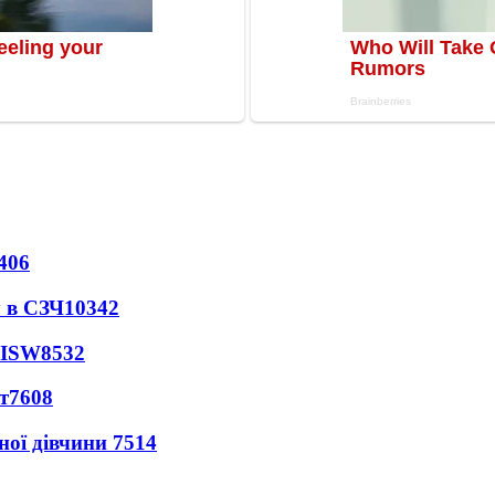
406
 в СЗЧ
10342
 ISW
8532
т
7608
ної дівчини
7514