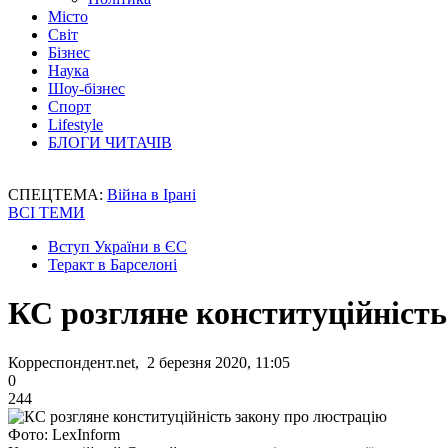
Місто
Світ
Бізнес
Наука
Шоу-бізнес
Спорт
Lifestyle
БЛОГИ ЧИТАЧІВ
СПЕЦТЕМА:
Війна в Ірані
ВСІ ТЕМИ
Вступ України в ЄС
Теракт в Барселоні
КС розгляне конституційність
Корреспондент.net, 2 березня 2020, 11:05
0
244
Фото: LexInform