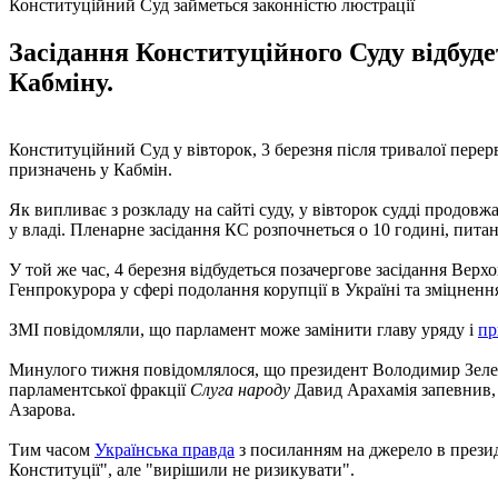
Конституційний Суд займеться законністю люстрації
Засідання Конституційного Суду відбудет
Кабміну.
Конституційний Суд у вівторок, 3 березня після тривалої перер
призначень у Кабмін.
Як випливає з розкладу на сайті суду, у вівторок судді продовж
у владі. Пленарне засідання КС розпочнеться о 10 годині, пита
У той же час, 4 березня відбудеться позачергове засідання Верх
Генпрокурора у сфері подолання корупції в Україні та зміцненн
ЗМІ повідомляли, що парламент може замінити главу уряду і
пр
Минулого тижня повідомлялося, що президент Володимир Зеленсь
парламентської фракції
Слуга народу
Давид Арахамія запевнив, 
Азарова.
Тим часом
Українська правда
з посиланням на джерело в презид
Конституції", але "вирішили не ризикувати".