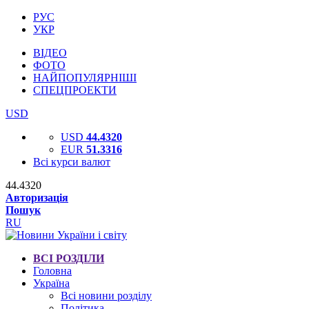
РУС
УКР
ВІДЕО
ФОТО
НАЙПОПУЛЯРНІШІ
СПЕЦПРОЕКТИ
USD
USD
44.4320
EUR
51.3316
Всі курси валют
44.4320
Авторизація
Пошук
RU
ВСІ РОЗДІЛИ
Головна
Україна
Всі новини розділу
Політика