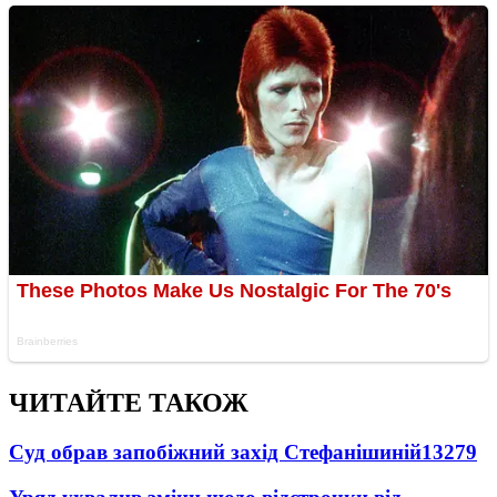
ЧИТАЙТЕ ТАКОЖ
Суд обрав запобіжний захід Стефанішиній
13279