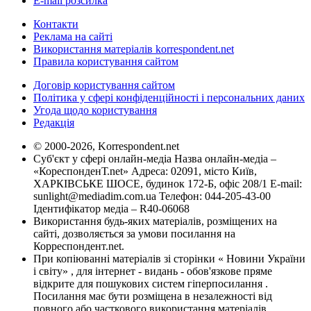
E-mail розсилка
Контакти
Реклама на сайті
Використання матеріалів korrespondent.net
Правила користування сайтом
Договір користування сайтом
Політика у сфері конфіденційності і персональних даних
Угода щодо користування
Редакція
© 2000-2026, Korrespondent.net
Суб'єкт у сфері онлайн-медіа Назва онлайн-медіа –
«КореспонденТ.net» Адреса: 02091, місто Київ,
ХАРКІВСЬКЕ ШОСЕ, будинок 172-Б, офіс 208/1 E-mail:
sunlight@mediadim.com.ua
Телефон: 044-205-43-00
Ідентифікатор медіа – R40-06068
Використання будь-яких матеріалів, розміщених на
сайті, дозволяється за умови посилання на
Корреспондент.net.
При копіюванні матеріалів зі сторінки « Новини України
і світу» , для інтернет - видань - обов'язкове пряме
відкрите для пошукових систем гіперпосилання .
Посилання має бути розміщена в незалежності від
повного або часткового використання матеріалів.