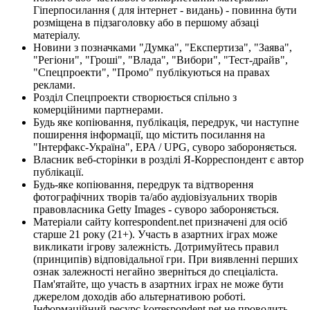
Гіперпосилання ( для інтернет - видань) - повинна бути
розміщена в підзаголовку або в першому абзаці
матеріалу.
Новини з позначками "Думка", "Експертиза", "Заява",
"Регіони", "Гроші", "Влада", "Вибори", "Тест-драйв",
"Спецпроекти", "Промо" публікуються на правах
реклами.
Розділ Спецпроекти створюється спільно з
комерційними партнерами.
Будь яке копіювання, публікація, передрук, чи наступне
поширення інформації, що містить посилання на
"Інтерфакс-Україна", EPA / UPG, суворо забороняється.
Власник веб-сторінки в розділі Я-Корреспондент є автор
публікації.
Будь-яке копіювання, передрук та відтворення
фотографічних творів та/або аудіовізуальних творів
правовласника Getty Images - суворо забороняється.
Матеріали сайту korrespondent.net призначені для осіб
старше 21 року (21+). Участь в азартних іграх може
викликати ігрову залежність. Дотримуйтесь правил
(принципів) відповідальної гри. При виявленні перших
ознак залежності негайно зверніться до спеціаліста.
Пам'ятайте, що участь в азартних іграх не може бути
джерелом доходів або альтернативою роботі.
Інформаційний ресурс korrespondent.net не проводить