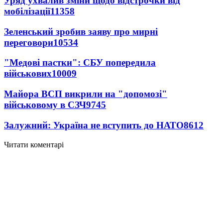
Уряд ухвалив зміни щодо відстрочки від
мобілізації
11358
Зеленський зробив заяву про мирні
переговори
10534
"Медові пастки": СБУ попередила
військових
10009
Майора ВСП викрили на "допомозі"
військовому в СЗЧ
9745
Залужний: Україна не вступить до НАТО
8612
Читати коментарі