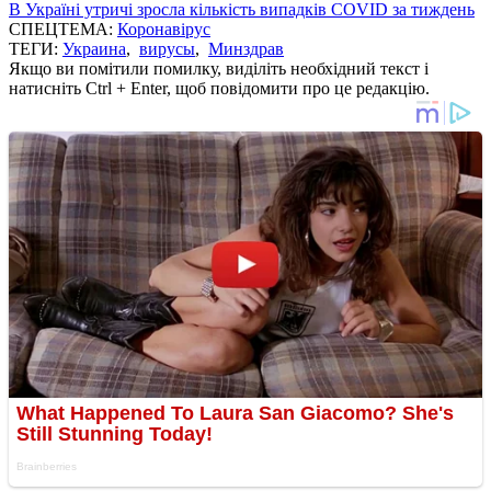
В Україні утричі зросла кількість випадків COVID за тиждень
СПЕЦТЕМА:
Коронавірус
ТЕГИ:
Украина
,
вирусы
,
Минздрав
Якщо ви помітили помилку, виділіть необхідний текст і
натисніть Ctrl + Enter, щоб повідомити про це редакцію.