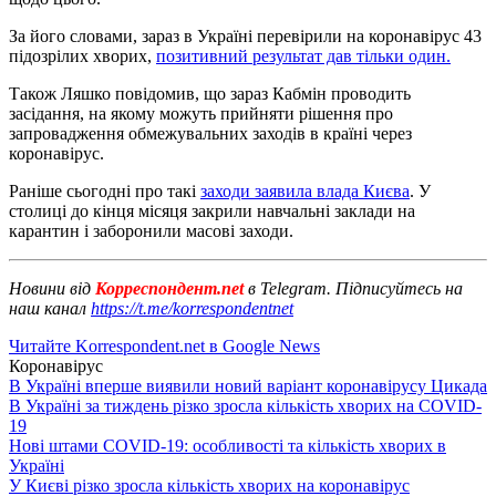
За його словами, зараз в Україні перевірили на коронавірус 43
підозрілих хворих,
позитивний результат дав тільки один.
Також Ляшко повідомив, що зараз Кабмін проводить
засідання, на якому можуть прийняти рішення про
запровадження обмежувальних заходів в країні через
коронавірус.
Раніше сьогодні про такі
заходи заявила влада Києва
. У
столиці до кінця місяця закрили навчальні заклади на
карантин і заборонили масові заходи.
Новини від
Корреспондент.net
в Telegram. Підписуйтесь на
наш канал
https://t.me/korrespondentnet
Читайте Korrespondent.net в Google News
Коронавірус
В Україні вперше виявили новий варіант коронавірусу Цикада
В Україні за тиждень різко зросла кількість хворих на COVID-
19
Нові штами COVID-19: особливості та кількість хворих в
Україні
У Києві різко зросла кількість хворих на коронавірус