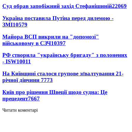
Суд обрав запобіжний захід Стефанішиній
22069
Україна поставила Путіна перед дилемою -
ЗМІ
10579
Майора ВСП викрили на "допомозі"
військовому в СЗЧ
10397
РФ створила "українську бригаду" з полонених
- ISW
10011
На Київщині сталося групове зґвалтування 21-
річної дівчини
7773
Київ про рішення Швеції щодо судна: Це
прецедент
7667
Читати коментарі