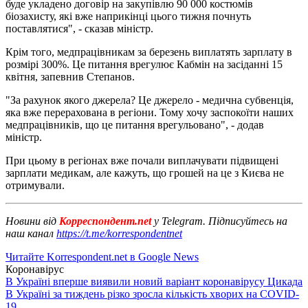
буде укладено договір на закупівлю 90 000 костюмів
біозахисту, які вже наприкінці цього тижня почнуть
поставлятися", - сказав міністр.
Крім того, медпрацівникам за березень виплатять зарплату в
розмірі 300%. Це питання врегулює Кабмін на засіданні 15
квітня, запевнив Степанов.
"За рахунок якого джерела? Це джерело - медична субвенція,
яка вже перерахована в регіони. Тому хочу заспокоїти наших
медпрацівників, що це питання врегульовано", - додав
міністр.
При цьому в регіонах вже почали виплачувати підвищені
зарплати медикам, але кажуть, що грошей на це з Києва не
отримували.
Новини від
Корреспондент.net
у Telegram. Підписуйтесь на
наш канал
https://t.me/korrespondentnet
Читайте Korrespondent.net в Google News
Коронавірус
В Україні вперше виявили новий варіант коронавірусу Цикада
В Україні за тиждень різко зросла кількість хворих на COVID-
19