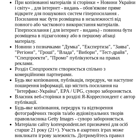
При копіюванні матеріалів зі сторінки « Новини України
і світу» , для інтернет - видань - обов'язкове пряме
відкрите для пошукових систем гіперпосилання .
Посилання має бути розміщена в незалежності від
повного або часткового використання матеріалів.
Гіперпосилання ( для інтернет - видань) - повинна бути
розміщена в підзаголовку або в першому абзаці
матеріалу.
Новини з позначками "Думка", "Експертиза", "Заява",
"Регіони", "Гроші", "Влада", "Вибори", "Тест-драйв",
"Спецпроекти", "Промо" публікуються на правах
реклами.
Розділ Спецпроекти створюється спільно з
комерційними партнерами.
Будь яке копіювання, публікація, передрук, чи наступне
поширення інформації, що містить посилання на
"Інтерфакс-Україна", EPA / UPG, суворо забороняється.
Власник веб-сторінки в розділі Я-Корреспондент є автор
публікації.
Будь-яке копіювання, передрук та відтворення
фотографічних творів та/або аудіовізуальних творів
правовласника Getty Images - суворо забороняється.
Матеріали сайту korrespondent.net призначені для осіб
старше 21 року (21+). Участь в азартних іграх може
викликати ігрову залежність. Дотримуйтесь правил