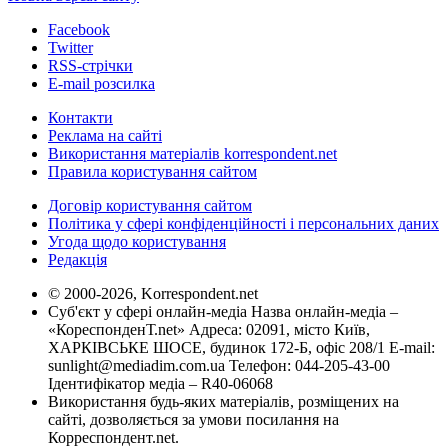
Facebook
Twitter
RSS-стрічки
E-mail розсилка
Контакти
Реклама на сайті
Використання матеріалів korrespondent.net
Правила користування сайтом
Договір користування сайтом
Політика у сфері конфіденційності і персональних даних
Угода щодо користування
Редакція
© 2000-2026, Korrespondent.net
Суб'єкт у сфері онлайн-медіа Назва онлайн-медіа –
«КореспонденТ.net» Адреса: 02091, місто Київ,
ХАРКІВСЬКЕ ШОСЕ, будинок 172-Б, офіс 208/1 E-mail:
sunlight@mediadim.com.ua
Телефон: 044-205-43-00
Ідентифікатор медіа – R40-06068
Використання будь-яких матеріалів, розміщених на
сайті, дозволяється за умови посилання на
Корреспондент.net.