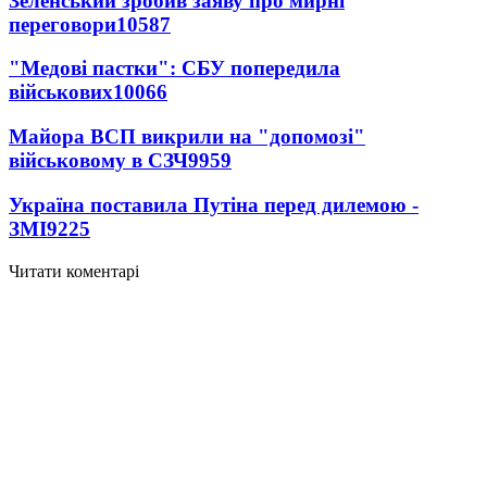
Зеленський зробив заяву про мирні
переговори
10587
"Медові пастки": СБУ попередила
військових
10066
Майора ВСП викрили на "допомозі"
військовому в СЗЧ
9959
Україна поставила Путіна перед дилемою -
ЗМІ
9225
Читати коментарі