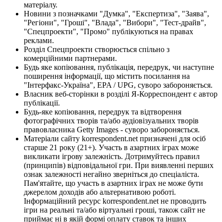
матеріалу.
Новини з позначками "Думка", "Експертиза", "Заява",
"Регіони", "Гроші", "Влада", "Вибори", "Тест-драйв",
"Спецпроекти", "Промо" публікуються на правах
реклами.
Розділ Спецпроекти створюється спільно з
комерційними партнерами.
Будь яке копіювання, публікація, передрук, чи наступне
поширення інформації, що містить посилання на
"Інтерфакс-Україна", EPA / UPG, суворо забороняється.
Власник веб-сторінки в розділі Я-Корреспондент є автор
публікації.
Будь-яке копіювання, передрук та відтворення
фотографічних творів та/або аудіовізуальних творів
правовласника Getty Images - суворо забороняється.
Матеріали сайту korrespondent.net призначені для осіб
старше 21 року (21+). Участь в азартних іграх може
викликати ігрову залежність. Дотримуйтесь правил
(принципів) відповідальної гри. При виявленні перших
ознак залежності негайно зверніться до спеціаліста.
Пам'ятайте, що участь в азартних іграх не може бути
джерелом доходів або альтернативою роботі.
Інформаційний ресурс korrespondent.net не проводить
ігри на реальні та/або віртуальні гроші, також сайт не
приймає ні в якій формі оплату ставок та інших