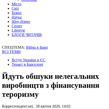
Місто
Світ
Бізнес
Наука
Шоу-бізнес
Спорт
Lifestyle
БЛОГИ ЧИТАЧІВ
СПЕЦТЕМА:
Війна в Ірані
ВСІ ТЕМИ
Вступ України в ЄС
Теракт в Барселоні
Йдуть обшуки нелегальних
виробництв з фінансування
тероризму
Корреспондент.net, 28 квітня 2020, 14:02