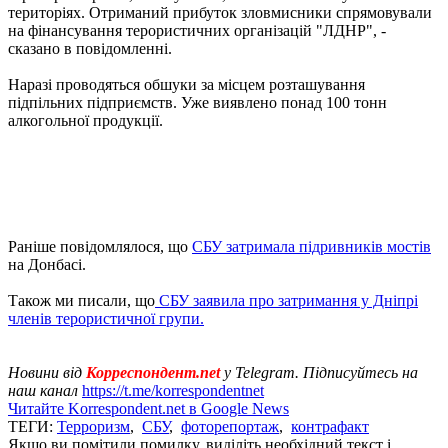
територіях. Отриманий прибуток зловмисники спрямовували
на фінансування терористичних організацій "ЛДНР", -
сказано в повідомленні.
Наразі проводяться обшуки за місцем розташування
підпільних підприємств. Уже виявлено понад 100 тонн
алкогольної продукції.
Раніше повідомлялося, що
СБУ затримала підривників мостів
на Донбасі.
Також ми писали, що
СБУ заявила про затримання у Дніпрі
членів терористичної групи.
Новини від
Корреспондент.net
у Telegram. Підписуйтесь на
наш канал
https://t.me/korrespondentnet
Читайте Korrespondent.net в Google News
ТЕГИ:
Терроризм
,
СБУ
,
фоторепортаж
,
контрафакт
Якщо ви помітили помилку, виділіть необхідний текст і