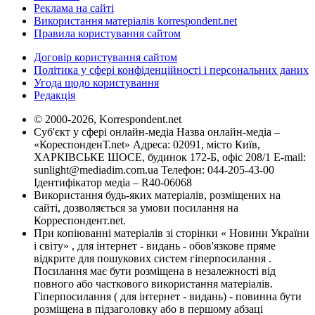
Реклама на сайті
Використання матеріалів korrespondent.net
Правила користування сайтом
Договір користування сайтом
Політика у сфері конфіденційності і персональних даних
Угода щодо користування
Редакція
© 2000-2026, Korrespondent.net
Суб'єкт у сфері онлайн-медіа Назва онлайн-медіа –
«КореспонденТ.net» Адреса: 02091, місто Київ,
ХАРКІВСЬКЕ ШОСЕ, будинок 172-Б, офіс 208/1 E-mail:
sunlight@mediadim.com.ua
Телефон: 044-205-43-00
Ідентифікатор медіа – R40-06068
Використання будь-яких матеріалів, розміщених на
сайті, дозволяється за умови посилання на
Корреспондент.net.
При копіюванні матеріалів зі сторінки « Новини України
і світу» , для інтернет - видань - обов'язкове пряме
відкрите для пошукових систем гіперпосилання .
Посилання має бути розміщена в незалежності від
повного або часткового використання матеріалів.
Гіперпосилання ( для інтернет - видань) - повинна бути
розміщена в підзаголовку або в першому абзаці