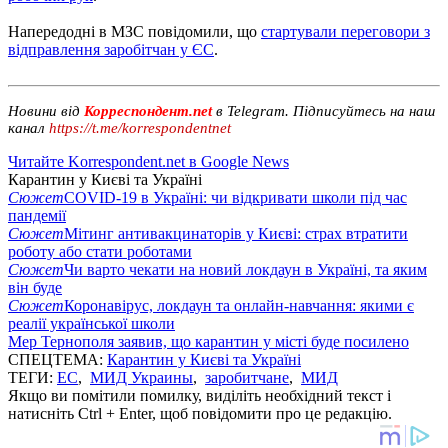
Напередодні в МЗС повідомили, що
стартували переговори з
відправлення заробітчан у ЄС
.
Новини від
Корреспондент.net
в Telegram. Підписуйтесь на наш
канал
https://t.me/korrespondentnet
Читайте Korrespondent.net в Google News
Карантин у Києві та Україні
Сюжет
COVID-19 в Україні: чи відкривати школи під час
пандемії
Сюжет
Мітинг антивакцинаторів у Києві: страх втратити
роботу або стати роботами
Сюжет
Чи варто чекати на новий локдаун в Україні, та яким
він буде
Сюжет
Коронавірус, локдаун та онлайн-навчання: якими є
реалії української школи
Мер Тернополя заявив, що карантин у місті буде посилено
СПЕЦТЕМА:
Карантин у Києві та Україні
ТЕГИ:
ЕС
,
МИД Украины
,
заробитчане
,
МИД
Якщо ви помітили помилку, виділіть необхідний текст і
натисніть Ctrl + Enter, щоб повідомити про це редакцію.