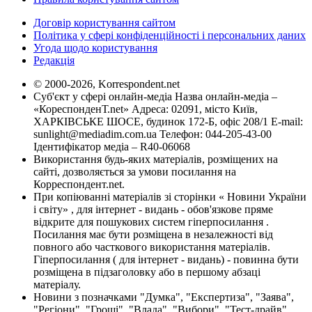
Договір користування сайтом
Політика у сфері конфіденційності і персональних даних
Угода щодо користування
Редакція
© 2000-2026, Korrespondent.net
Суб'єкт у сфері онлайн-медіа Назва онлайн-медіа –
«КореспонденТ.net» Адреса: 02091, місто Київ,
ХАРКІВСЬКЕ ШОСЕ, будинок 172-Б, офіс 208/1 E-mail:
sunlight@mediadim.com.ua
Телефон: 044-205-43-00
Ідентифікатор медіа – R40-06068
Використання будь-яких матеріалів, розміщених на
сайті, дозволяється за умови посилання на
Корреспондент.net.
При копіюванні матеріалів зі сторінки « Новини України
і світу» , для інтернет - видань - обов'язкове пряме
відкрите для пошукових систем гіперпосилання .
Посилання має бути розміщена в незалежності від
повного або часткового використання матеріалів.
Гіперпосилання ( для інтернет - видань) - повинна бути
розміщена в підзаголовку або в першому абзаці
матеріалу.
Новини з позначками "Думка", "Експертиза", "Заява",
"Регіони", "Гроші", "Влада", "Вибори", "Тест-драйв",