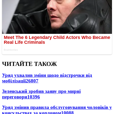
ЧИТАЙТЕ ТАКОЖ
Уряд ухвалив зміни щодо відстрочки від
мобілізації
26807
Зеленський зробив заяву про мирні
переговори
10396
Уряд змінив правила обслуговування чоловіків у
консульствах за кордоном
10088