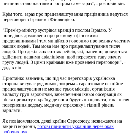
питання стало настільки гострим саме зараз", - розповів він.
Крім того, зараз про працевлаштування працівників ведуться
переговори з Ізраїлем і Фінляндією.
"Прем'єр-міністр зустрівся вранці з послом Ізраїлю. У
понеділок домовлено про розмову з фінськими
представниками і там ми дійсно говоримо про велику частину
наших людей. Там мова йде про працевлаштування тисяч
людей. Про декількох сотнях рейсів, які, напевно, доведеться
здійснити нашими авіалініями, щоб перевезти таку значну
групу людей. З цими країнами вже проведені переговори", -
додав він.
Пристайко зазначив, що під час переговорів українська
сторона висуває ряд вимог, зокрема - гарантоване офіційне
працевлаштування не менше трьох місяців, організація
вильоту груп заробітчан, забезпечення їхньої обсервації як
після прильоту в країну, де вони будуть працювати, так і після
повернення додому, медичну страховку і гідний рівень
зарплати.
Як повідомлялося, деякі країни Євросоюзу, незважаючи на
закриті кордони,
готові прийняти українців через брак
робочих рук
.