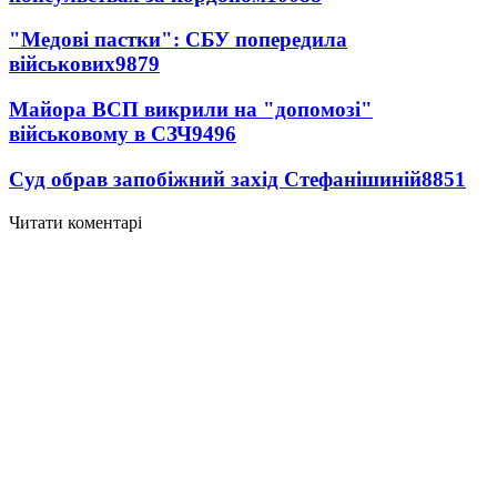
"Медові пастки": СБУ попередила
військових
9879
Майора ВСП викрили на "допомозі"
військовому в СЗЧ
9496
Суд обрав запобіжний захід Стефанішиній
8851
Читати коментарі