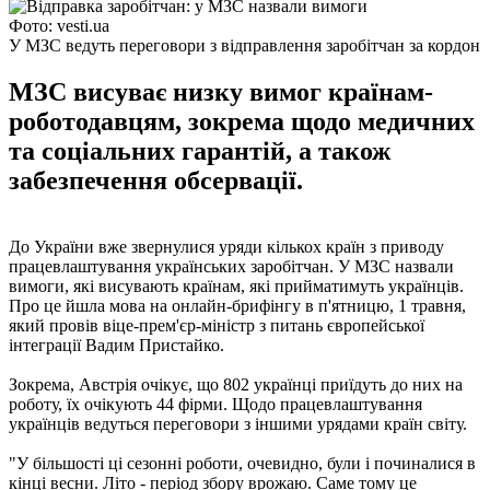
Фото: vesti.ua
У МЗС ведуть переговори з відправлення заробітчан за кордон
МЗС висуває низку вимог країнам-
роботодавцям, зокрема щодо медичних
та соціальних гарантій, а також
забезпечення обсервації.
До України вже звернулися уряди кількох країн з приводу
працевлаштування українських заробітчан. У МЗС назвали
вимоги, які висувають країнам, які прийматимуть українців.
Про це йшла мова на онлайн-брифінгу в п'ятницю, 1 травня,
який провів віце-прем'єр-міністр з питань європейської
інтеграції Вадим Пристайко.
Зокрема, Австрія очікує, що 802 українці приїдуть до них на
роботу, їх очікують 44 фірми. Щодо працевлаштування
українців ведуться переговори з іншими урядами країн світу.
"У більшості ці сезонні роботи, очевидно, були і починалися в
кінці весни. Літо - період збору врожаю. Саме тому це