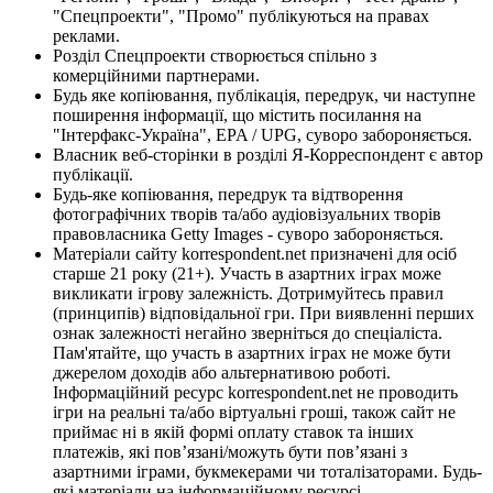
"Спецпроекти", "Промо" публікуються на правах
реклами.
Розділ Спецпроекти створюється спільно з
комерційними партнерами.
Будь яке копіювання, публікація, передрук, чи наступне
поширення інформації, що містить посилання на
"Інтерфакс-Україна", EPA / UPG, суворо забороняється.
Власник веб-сторінки в розділі Я-Корреспондент є автор
публікації.
Будь-яке копіювання, передрук та відтворення
фотографічних творів та/або аудіовізуальних творів
правовласника Getty Images - суворо забороняється.
Матеріали сайту korrespondent.net призначені для осіб
старше 21 року (21+). Участь в азартних іграх може
викликати ігрову залежність. Дотримуйтесь правил
(принципів) відповідальної гри. При виявленні перших
ознак залежності негайно зверніться до спеціаліста.
Пам'ятайте, що участь в азартних іграх не може бути
джерелом доходів або альтернативою роботі.
Інформаційний ресурс korrespondent.net не проводить
ігри на реальні та/або віртуальні гроші, також сайт не
приймає ні в якій формі оплату ставок та інших
платежів, які пов’язані/можуть бути пов’язані з
азартними іграми, букмекерами чи тоталізаторами. Будь-
які матеріали на інформаційному ресурсі