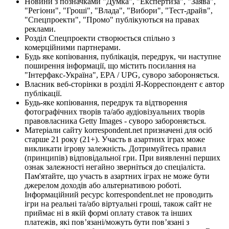
Новини з позначками "Думка", "Експертиза", "Заява",
"Регіони", "Гроші", "Влада", "Вибори", "Тест-драйв",
"Спецпроекти", "Промо" публікуються на правах
реклами.
Розділ Спецпроекти створюється спільно з
комерційними партнерами.
Будь яке копіювання, публікація, передрук, чи наступне
поширення інформації, що містить посилання на
"Інтерфакс-Україна", EPA / UPG, суворо забороняється.
Власник веб-сторінки в розділі Я-Корреспондент є автор
публікації.
Будь-яке копіювання, передрук та відтворення
фотографічних творів та/або аудіовізуальних творів
правовласника Getty Images - суворо забороняється.
Матеріали сайту korrespondent.net призначені для осіб
старше 21 року (21+). Участь в азартних іграх може
викликати ігрову залежність. Дотримуйтесь правил
(принципів) відповідальної гри. При виявленні перших
ознак залежності негайно зверніться до спеціаліста.
Пам'ятайте, що участь в азартних іграх не може бути
джерелом доходів або альтернативою роботі.
Інформаційний ресурс korrespondent.net не проводить
ігри на реальні та/або віртуальні гроші, також сайт не
приймає ні в якій формі оплату ставок та інших
платежів, які пов’язані/можуть бути пов’язані з