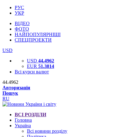
РУС
УКР
ВІДЕО
ФОТО
НАЙПОПУЛЯРНІШІ
СПЕЦПРОЕКТИ
USD
USD
44.4962
EUR
51.3814
Всі курси валют
44.4962
Авторизація
Пошук
RU
ВСІ РОЗДІЛИ
Головна
Україна
Всі новини розділу
Політика