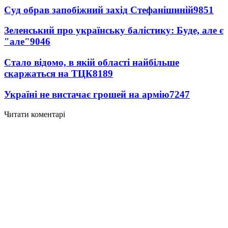
Суд обрав запобіжний захід Стефанішиній
9851
Зеленський про українську балістику: Буде, але є
"але"
9046
Стало відомо, в якій області найбільше
скаржаться на ТЦК
8189
Україні не вистачає грошей на армію
7247
Читати коментарі