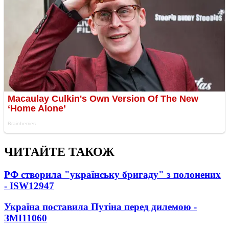
ЧИТАЙТЕ ТАКОЖ
РФ створила "українську бригаду" з полонених
- ISW
12947
Україна поставила Путіна перед дилемою -
ЗМІ
11060