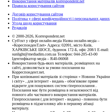
Використання матеріалів korrespondent.net
Правила користування сайтом
Договір користування сайтом
Політика у сфері конфіденційності і персональних даних
Угода щодо користування
Редакція
© 2000-2026, Korrespondent.net
Суб'єкт у сфері онлайн-медіа Назва онлайн-медіа –
«КореспонденТ.net» Адреса: 02091, місто Київ,
ХАРКІВСЬКЕ ШОСЕ, будинок 172-Б, офіс 208/1 E-mail:
sunlight@mediadim.com.ua
Телефон: 044-205-43-00
Ідентифікатор медіа – R40-06068
Використання будь-яких матеріалів, розміщених на
сайті, дозволяється за умови посилання на
Корреспондент.net.
При копіюванні матеріалів зі сторінки « Новини України
і світу» , для інтернет - видань - обов'язкове пряме
відкрите для пошукових систем гіперпосилання .
Посилання має бути розміщена в незалежності від
повного або часткового використання матеріалів.
Гіперпосилання ( для інтернет - видань) - повинна бути
розміщена в підзаголовку або в першому абзаці
матеріалу.