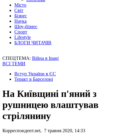
Місто
Світ
Бізнес
Наука
Шоу-бізнес
Спорт
Lifestyle
БЛОГИ ЧИТАЧІВ
СПЕЦТЕМА:
Війна в Ірані
ВСІ ТЕМИ
Вступ України в ЄС
Теракт в Барселоні
На Київщині п'яний з
рушницею влаштував
стрілянину
Корреспондент.net, 7 травня 2020, 14:33