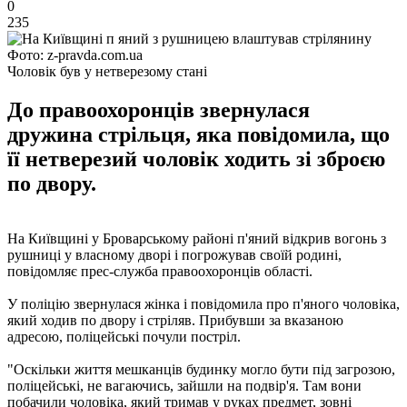
0
235
Фото: z-pravda.com.ua
Чоловік був у нетверезому стані
До правоохоронців звернулася
дружина стрільця, яка повідомила, що
її нетверезий чоловік ходить зі зброєю
по двору.
На Київщині у Броварському районі п'яний відкрив вогонь з
рушниці у власному дворі і погрожував своїй родині,
повідомляє прес-служба правоохоронців області.
У поліцію звернулася жінка і повідомила про п'яного чоловіка,
який ходив по двору і стріляв. Прибувши за вказаною
адресою, поліцейські почули постріл.
"Оскільки життя мешканців будинку могло бути під загрозою,
поліцейські, не вагаючись, зайшли на подвір'я. Там вони
побачили чоловіка, який тримав у руках предмет, зовні