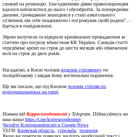
схожий на рушницю. Злагодженими діями правоохоронцям
вдалося наблизитися до нього і обеззброїти. За попередніми
даними, громадянин знаходився у стані алкогольного
сп'яніння, вів себе неадекватно і погрожував своїй родині", -
йдеться в повідомленні.
Зброю вилучили та відкрили кримінальне провадження за
статтею про погрозу вбивством КК України. Санкція статті
передбачає арешт на строк до шести місяців або обмеження
волі на строк до двох років.
Нагадаємо, в Києві чоловік
відкрив стрілянину
по
поліцейському і завдав йому вогнепальні поранення.
Ще ми писали, що під Києвом
чоловік стріляв по
відпочивальниках на озері
.
Новини від
Корреспондент.net
у Telegram. Підписуйтесь на
наш канал
https://t.me/korrespondentnet
Читайте Korrespondent.net в Google News
ТЕГИ:
Киевская область
,
стрельба
,
полиция
Якщо ви помітили помилку, виділіть необхідний текст і