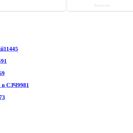
ії
11445
591
69
 в СЗЧ
9981
73