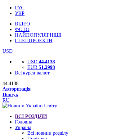
РУС
УКР
ВІДЕО
ФОТО
НАЙПОПУЛЯРНІШІ
СПЕЦПРОЕКТИ
USD
USD
44.4138
EUR
51.2998
Всі курси валют
44.4138
Авторизація
Пошук
RU
ВСІ РОЗДІЛИ
Головна
Україна
Всі новини розділу
Політика