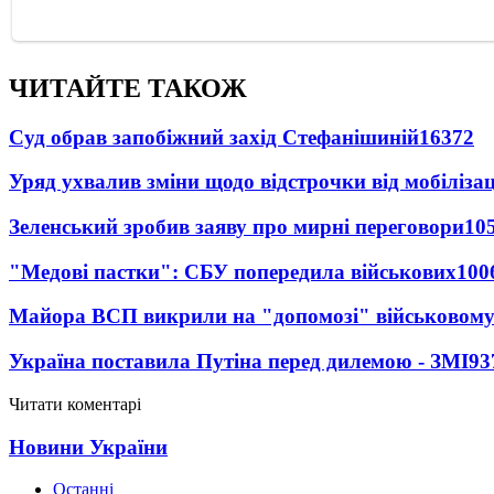
ЧИТАЙТЕ ТАКОЖ
Суд обрав запобіжний захід Стефанішиній
16372
Уряд ухвалив зміни щодо відстрочки від мобілізац
Зеленський зробив заяву про мирні переговори
10
"Медові пастки": СБУ попередила військових
100
Майора ВСП викрили на "допомозі" військовому
Україна поставила Путіна перед дилемою - ЗМІ
93
Читати коментарі
Новини України
Останні