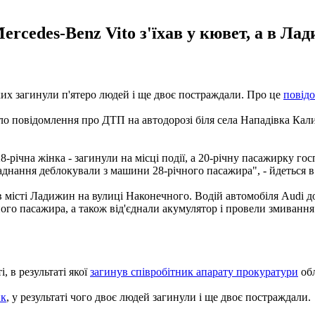
rcedes-Benz Vito з'їхав у кювет, а в Лад
яких загинули п'ятеро людей і ще двоє постраждали. Про це
повід
ло повідомлення про ДТП на автодорозі біля села Нападівка Кали
28-річна жінка - загинули на місці події, а 20-річну пасажирку г
аднання деблокували з машини 28-річного пасажира", - йдеться в
 в місті Ладижин на вулиці Наконечного. Водій автомобіля Audi 
го пасажира, а також від'єднали акумулятор і провели змивання
 в результаті якої
загинув співробітник апарату прокуратури
обл
ик
, у результаті чого двоє людей загинули і ще двоє постраждали.