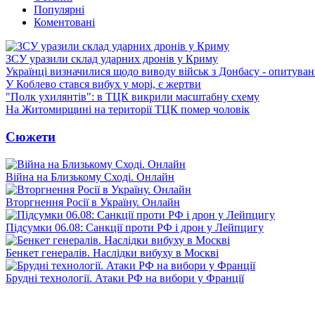
Популярні
Коментовані
ЗСУ уразили склад ударних дронів у Криму
Українці визначилися щодо виводу військ з Донбасу - опитува
У Коблево стався вибух у морі, є жертви
"Полк ухилянтів": в ТЦК викрили масштабну схему
На Житомирщині на території ТЦК помер чоловік
Сюжети
Війна на Близькому Сході. Онлайн
Вторгнення Росії в Україну. Онлайн
Підсумки 06.08: Санкції проти РФ і дрон у Лейпцигу
Бенкет генералів. Наслідки вибуху в Москві
Брудні технології. Атаки РФ на вибори у Франції