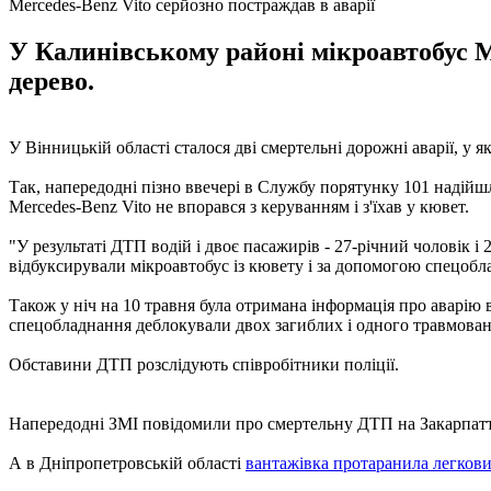
Mercedes-Benz Vito серйозно постраждав в аварії
У Калинівському районі мікроавтобус Me
дерево.
У Вінницькій області сталося дві смертельні дорожні аварії, у 
Так, напередодні пізно ввечері в Службу порятунку 101 надійш
Mercedes-Benz Vito не впорався з керуванням і з'їхав у кювет.
"У результаті ДТП водій і двоє пасажирів - 27-річний чоловік і 
відбуксирували мікроавтобус із кювету і за допомогою спецобл
Також у ніч на 10 травня була отримана інформація про аварію
спецобладнання деблокували двох загиблих і одного травмовано
Обставини ДТП розслідують співробітники поліції.
Напередодні ЗМІ повідомили про смертельну ДТП на Закарпатті,
А в Дніпропетровській області
вантажівка протаранила легков