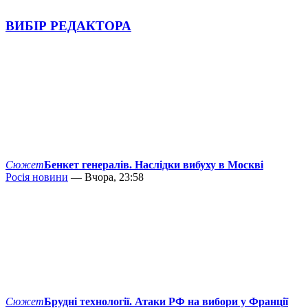
ВИБІР РЕДАКТОРА
Сюжет
Бенкет генералів. Наслідки вибуху в Москві
Росія новини
— Вчора, 23:58
Сюжет
Брудні технології. Атаки РФ на вибори у Франції