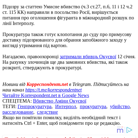
Підозру за статтею Умисне вбивство (ч.3 ст.27, п.6, 11 і 12 ч.2
ст. 115 КК) направили в посольство Росії, вирішується
питання про оголошення фігуранта в міжнародний розшук по
лінії Інтерполу.
Прокуратура також готує клопотання до суду про примусову
доставку підозрюваного для обрання запобіжного заходу у
вигляді утримання під вартою.
Нагадаємо, правоохоронці
затримали вбивць Окуєвої
12 січня.
На рахунку злочинців ще два замовних вбивства, які також
розкриті, стверджують в прокуратурі.
Новини від
Корреспондент.net
в Telegram. Підписуйтесь на
наш канал
https://t.me/korrespondentnet
Читайте Korrespondent.net в Google News
СПЕЦТЕМА:
Вбивство Аміни Окуєвої
ТЕГИ:
Генпрокуратура
,
Интерпол
,
прокуратура
,
убийство
,
расследование
,
следствие
Якщо ви помітили помилку, виділіть необхідний текст і
натисніть Ctrl + Enter, щоб повідомити про це редакцію.