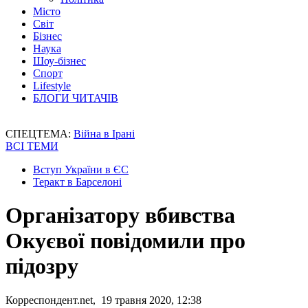
Місто
Світ
Бізнес
Наука
Шоу-бізнес
Спорт
Lifestyle
БЛОГИ ЧИТАЧІВ
СПЕЦТЕМА:
Війна в Ірані
ВСІ ТЕМИ
Вступ України в ЄС
Теракт в Барселоні
Організатору вбивства
Окуєвої повідомили про
підозру
Корреспондент.net, 19 травня 2020, 12:38