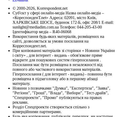
© 2000-2026, Korrespondent.net
Суб'єкт у сфері онлайн-медіа Назва онлайн-медіа –
«КореспонденТ.net» Адреса: 02091, місто Київ,
ХАРКІВСЬКЕ ШОСЕ, будинок 172-Б, офіс 208/1 E-mail:
sunlight@mediadim.com.ua
Телефон: 044-205-43-00
Ідентифікатор медіа – R40-06068
Використання будь-яких матеріалів, розміщених на
сайті, дозволяється за умови посилання на
Корреспондент.net.
При копіюванні матеріалів зі сторінки « Новини України
і світу» , для інтернет - видань - обов'язкове пряме
відкрите для пошукових систем гіперпосилання .
Посилання має бути розміщена в незалежності від
повного або часткового використання матеріалів.
Гіперпосилання ( для інтернет - видань) - повинна бути
розміщена в підзаголовку або в першому абзаці
матеріалу.
Новини з позначками "Думка", "Експертиза", "Заява",
"Регіони", "Гроші", "Влада", "Вибори", "Тест-драйв",
"Спецпроекти", "Промо" публікуються на правах
реклами.
Розділ Спецпроекти створюється спільно з
комерційними партнерами.
Будь яке копіювання, публікація, передрук, чи наступне