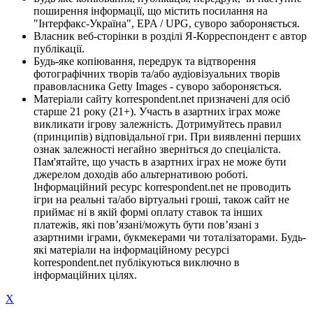
поширення інформації, що містить посилання на
"Інтерфакс-Україна", EPA / UPG, суворо забороняється.
Власник веб-сторінки в розділі Я-Корреспондент є автор
публікації.
Будь-яке копіювання, передрук та відтворення
фотографічних творів та/або аудіовізуальних творів
правовласника Getty Images - суворо забороняється.
Матеріали сайту korrespondent.net призначені для осіб
старше 21 року (21+). Участь в азартних іграх може
викликати ігрову залежність. Дотримуйтесь правил
(принципів) відповідальної гри. При виявленні перших
ознак залежності негайно зверніться до спеціаліста.
Пам'ятайте, що участь в азартних іграх не може бути
джерелом доходів або альтернативою роботі.
Інформаційний ресурс korrespondent.net не проводить
ігри на реальні та/або віртуальні гроші, також сайт не
приймає ні в якій формі оплату ставок та інших
платежів, які пов’язані/можуть бути пов’язані з
азартними іграми, букмекерами чи тоталізаторами. Будь-
які матеріали на інформаційному ресурсі
korrespondent.net публікуються виключно в
інформаційних цілях.
X