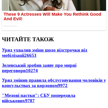
ЧИТАЙТЕ ТАКОЖ
Уряд ухвалив зміни щодо відстрочки від
мобілізації
26653
Зеленський зробив заяву про мирні
переговори
10274
Уряд змінив правила обслуговування чоловіків у
консульствах за кордоном
9972
"Медові пастки": СБУ попередила
військових
9787