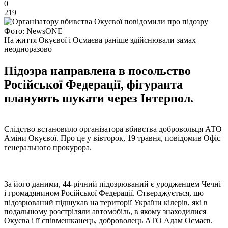
0
219
Фото: NewsONE
На життя Окуєвої і Осмаєва раніше здійснювали замах
неодноразово
Підозра направлена в посольство
Російської Федерації, фігуранта
планують шукати через Інтерпол.
Слідство встановило організатора вбивства добровольця АТО
Аміни Окуєвої. Про це у вівторок, 19 травня, повідомив Офіс
генерального прокурора.
За його даними, 44-річний підозрюваний є уродженцем Чечні
і громадянином Російської Федерації. Стверджується, що
підозрюваний підшукав на території України кілерів, які в
подальшому розстріляли автомобіль, в якому знаходилися
Окуєва і її співмешканець, доброволець АТО Адам Осмаєв.