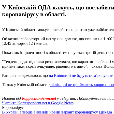
У Київській ОДА кажуть, що послабити
коронавірусу в області.
У Київській області можуть послабити карантин уже найближ
Обласний лабораторний центр повідомляє, що станом на 11:00 24 
12,45 за норми 12 і менше.
Показник інцидентності в області зменшується третій день пос
"Тенденція дає підстави розраховувати, що карантин в області
прийме таке, вкрай очікуване, рішення негайно", - сказав Волод
Раніше повідомлялося, що
на Київщині не будуть пом'якшувати
Також у Київській області
дві лікарні не приймають хворих чер
Новини від
Корреспондент.net
у Telegram. Підписуйтесь на на
Читайте Korrespondent.net в Google News
Коронавірус
В Україні вперше виявили новий варіант коронавірусу Цикада