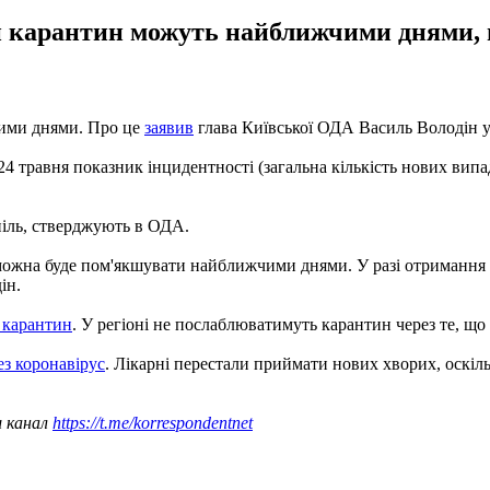
 карантин можуть найближчими днями, 
чими днями. Про це
заявив
глава Київської ОДА Василь Володін у 
травня показник інцидентності (загальна кількість нових випадкі
піль, стверджують в ОДА.
 можна буде пом'якшувати найближчими днями. У разі отримання 
ін.
 карантин
. У регіоні не послаблюватимуть карантин через те, що 
ез коронавірус
. Лікарні перестали приймати нових хворих, оскіль
ш канал
https://t.me/korrespondentnet