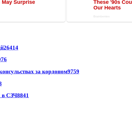
ії
26414
076
 консульствах за кордоном
9759
8
 в СЗЧ
8841