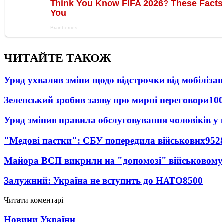
ЧИТАЙТЕ ТАКОЖ
Уряд ухвалив зміни щодо відстрочки від мобілізац
Зеленський зробив заяву про мирні переговори
10
Уряд змінив правила обслуговування чоловіків у
"Медові пастки": СБУ попередила військових
952
Майора ВСП викрили на "допомозі" військовому
Залужний: Україна не вступить до НАТО
8500
Читати коментарі
Новини України