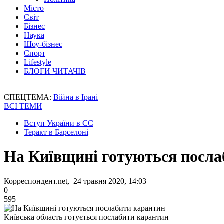
Місто
Світ
Бізнес
Наука
Шоу-бізнес
Спорт
Lifestyle
БЛОГИ ЧИТАЧІВ
СПЕЦТЕМА:
Війна в Ірані
ВСІ ТЕМИ
Вступ України в ЄС
Теракт в Барселоні
На Київщині готуються посла
Корреспондент.net, 24 травня 2020, 14:03
0
595
Київська область готується послабити карантин