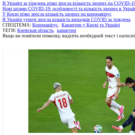
В Україні за тиждень різко зросла кількість хворих на COVID-1
Нові штами COVID-19: особливості та кількість хворих в Украї
У Києві різко зросла кількість хворих на коронавірус
В Україні утричі зросла кількість випадків COVID за тиждень
СПЕЦТЕМА:
Коронавірус
,
Карантин у Києві та Україні
ТЕГИ:
Киевская область
,
карантин
Якщо ви помітили помилку, виділіть необхідний текст і натисніт