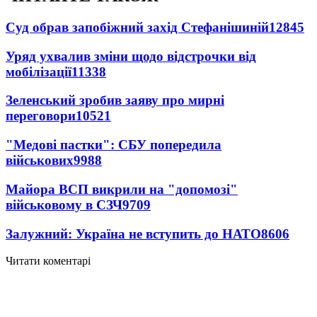
Суд обрав запобіжний захід Стефанішиній
12845
Уряд ухвалив зміни щодо відстрочки від
мобілізації
11338
Зеленський зробив заяву про мирні
переговори
10521
"Медові пастки": СБУ попередила
військових
9988
Майора ВСП викрили на "допомозі"
військовому в СЗЧ
9709
Залужний: Україна не вступить до НАТО
8606
Читати коментарі