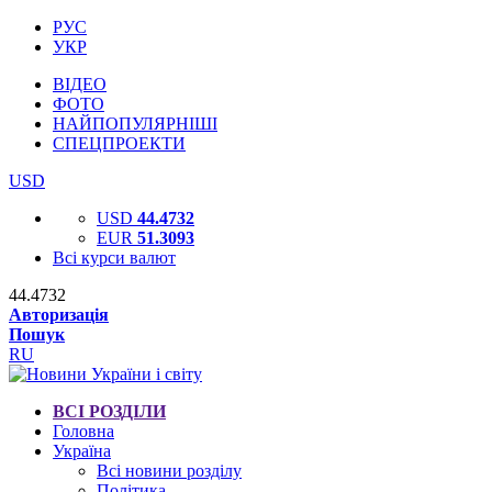
РУС
УКР
ВІДЕО
ФОТО
НАЙПОПУЛЯРНІШІ
СПЕЦПРОЕКТИ
USD
USD
44.4732
EUR
51.3093
Всі курси валют
44.4732
Авторизація
Пошук
RU
ВСІ РОЗДІЛИ
Головна
Україна
Всі новини розділу
Політика