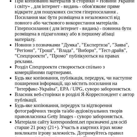
При копіюванні матеріалів зі сторінки « Новини України
і світу» , для інтернет - видань - обов'язкове пряме
відкрите для пошукових систем гіперпосилання .
Посилання має бути розміщена в незалежності від
повного або часткового використання матеріалів.
Гіперпосилання ( для інтернет - видань) - повинна бути
розміщена в підзаголовку або в першому абзаці
матеріалу.
Новини з позначками "Думка", "Експертиза", "Заява",
"Регіони", "Гроші", "Влада", "Вибори", "Тест-драйв",
"Спецпроекти", "Промо" публікуються на правах
реклами.
Розділ Спецпроекти створюється спільно з
комерційними партнерами.
Будь яке копіювання, публікація, передрук, чи наступне
поширення інформації, що містить посилання на
"Інтерфакс-Україна", EPA / UPG, суворо забороняється.
Власник веб-сторінки в розділі Я-Корреспондент є автор
публікації.
Будь-яке копіювання, передрук та відтворення
фотографічних творів та/або аудіовізуальних творів
правовласника Getty Images - суворо забороняється.
Матеріали сайту korrespondent.net призначені для осіб
старше 21 року (21+). Участь в азартних іграх може
викликати ігрову залежність. Дотримуйтесь правил