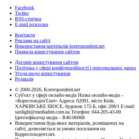
Facebook
Twitter
RSS-стрічки
E-mail розсилка
Контакти
Реклама на сайті
Використання матеріалів korrespondent.net
Правила користування сайтом
Договір користування сайтом
Політика у сфері конфіденційності і персональних даних
Угода щодо користування
Редакція
© 2000-2026, Korrespondent.net
Суб'єкт у сфері онлайн-медіа Назва онлайн-медіа –
«КореспонденТ.net» Адреса: 02091, місто Київ,
ХАРКІВСЬКЕ ШОСЕ, будинок 172-Б, офіс 208/1 E-mail:
sunlight@mediadim.com.ua
Телефон: 044-205-43-00
Ідентифікатор медіа – R40-06068
Використання будь-яких матеріалів, розміщених на
сайті, дозволяється за умови посилання на
Корреспондент.net.