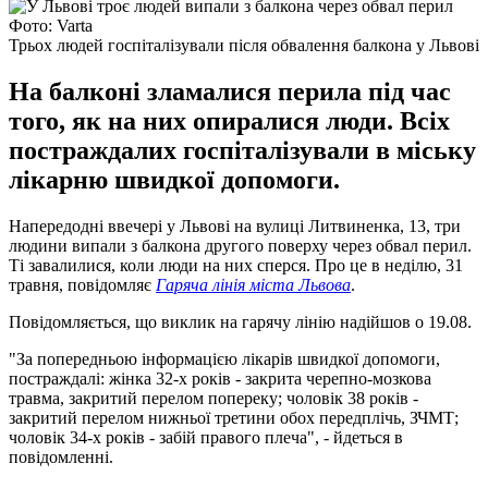
Фото: Varta
Трьох людей госпіталізували після обвалення балкона у Львові
На балконі зламалися перила під час
того, як на них опиралися люди. Всіх
постраждалих госпіталізували в міську
лікарню швидкої допомоги.
Напередодні ввечері у Львові на вулиці Литвиненка, 13, три
людини випали з балкона другого поверху через обвал перил.
Ті завалилися, коли люди на них сперся. Про це в неділю, 31
травня, повідомляє
Гаряча лінія міста Львова
.
Повідомляється, що виклик на гарячу лінію надійшов о 19.08.
"За попередньою інформацією лікарів швидкої допомоги,
постраждалі: жінка 32-х років - закрита черепно-мозкова
травма, закритий перелом попереку; чоловік 38 років -
закритий перелом нижньої третини обох передплічь, ЗЧМТ;
чоловік 34-х років - забій правого плеча", - йдеться в
повідомленні.