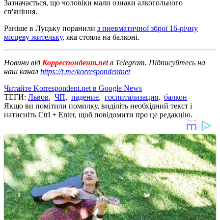
Зазначається, що чоловіки мали ознаки алкогольного
сп'яніння.
Раніше в Луцьку поранили
з пневматичної зброї 16-річну
місцеву жительку
, яка стояла на балконі.
Новини від
Корреспондент.net
в Telegram. Підписуйтесь на
наш канал
https://t.me/korrespondentnet
Читайте Korrespondent.net в Google News
ТЕГИ:
Львов
,
ЧП
,
падение
,
госпитализация
,
балкон
Якщо ви помітили помилку, виділіть необхідний текст і
натисніть Ctrl + Enter, щоб повідомити про це редакцію.