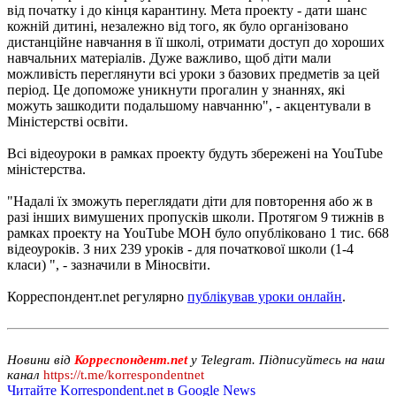
від початку і до кінця карантину. Мета проекту - дати шанс
кожній дитині, незалежно від того, як було організовано
дистанційне навчання в її школі, отримати доступ до хороших
навчальних матеріалів. Дуже важливо, щоб діти мали
можливість переглянути всі уроки з базових предметів за цей
період. Це допоможе уникнути прогалин у знаннях, які
можуть зашкодити подальшому навчанню", - акцентували в
Міністерстві освіти.
Всі відеоуроки в рамках проекту будуть збережені на YouTube
міністерства.
"Надалі їх зможуть переглядати діти для повторення або ж в
разі інших вимушених пропусків школи. Протягом 9 тижнів в
рамках проекту на YouTube МОН було опубліковано 1 тис. 668
відеоуроків. З них 239 уроків - для початкової школи (1-4
класи) ", - зазначили в Міносвіти.
Корреспондент.net регулярно
публікував уроки онлайн
.
Новини від
Корреспондент.net
у Telegram. Підписуйтесь на наш
канал
https://t.me/korrespondentnet
Читайте Korrespondent.net в Google News