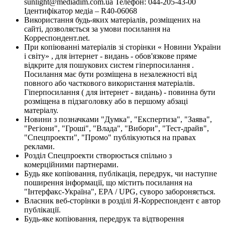
sunlight@mediadim.com.ua
Телефон: 044-205-43-00
Ідентифікатор медіа – R40-06068
Використання будь-яких матеріалів, розміщених на
сайті, дозволяється за умови посилання на
Корреспондент.net.
При копіюванні матеріалів зі сторінки « Новини України
і світу» , для інтернет - видань - обов'язкове пряме
відкрите для пошукових систем гіперпосилання .
Посилання має бути розміщена в незалежності від
повного або часткового використання матеріалів.
Гіперпосилання ( для інтернет - видань) - повинна бути
розміщена в підзаголовку або в першому абзаці
матеріалу.
Новини з позначками "Думка", "Експертиза", "Заява",
"Регіони", "Гроші", "Влада", "Вибори", "Тест-драйв",
"Спецпроекти", "Промо" публікуються на правах
реклами.
Розділ Спецпроекти створюється спільно з
комерційними партнерами.
Будь яке копіювання, публікація, передрук, чи наступне
поширення інформації, що містить посилання на
"Інтерфакс-Україна", EPA / UPG, суворо забороняється.
Власник веб-сторінки в розділі Я-Корреспондент є автор
публікації.
Будь-яке копіювання, передрук та відтворення