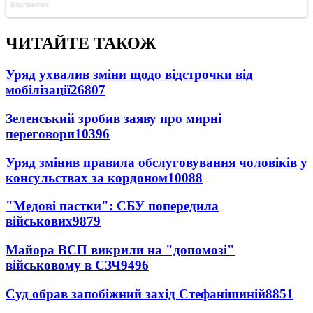
ЧИТАЙТЕ ТАКОЖ
Уряд ухвалив зміни щодо відстрочки від
мобілізації
26807
Зеленський зробив заяву про мирні
переговори
10396
Уряд змінив правила обслуговування чоловіків у
консульствах за кордоном
10088
"Медові пастки": СБУ попередила
військових
9879
Майора ВСП викрили на "допомозі"
військовому в СЗЧ
9496
Суд обрав запобіжний захід Стефанішиній
8851