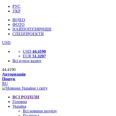
РУС
УКР
ВІДЕО
ФОТО
НАЙПОПУЛЯРНІШІ
СПЕЦПРОЕКТИ
USD
USD
44.4190
EUR
51.3207
Всі курси валют
44.4190
Авторизація
Пошук
RU
ВСІ РОЗДІЛИ
Головна
Україна
Всі новини розділу
Політика