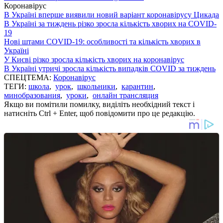
Коронавірус
В Україні вперше виявили новий варіант коронавірусу Цикада
В Україні за тиждень різко зросла кількість хворих на COVID-
19
Нові штами COVID-19: особливості та кількість хворих в
Україні
У Києві різко зросла кількість хворих на коронавірус
В Україні утричі зросла кількість випадків COVID за тиждень
СПЕЦТЕМА:
Коронавірус
ТЕГИ:
школа
,
урок
,
школьники
,
карантин
,
минобразования
,
уроки
,
онлайн трансляция
Якщо ви помітили помилку, виділіть необхідний текст і
натисніть Ctrl + Enter, щоб повідомити про це редакцію.