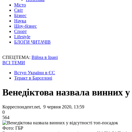
Місто
Світ
Бізнес
Наука
Шоу-бізнес
Спорт
Lifestyle
БЛОГИ ЧИТАЧІВ
СПЕЦТЕМА:
Війна в Ірані
ВСІ ТЕМИ
Вступ України в ЄС
Теракт в Барселоні
Венедіктова назвала винних у
Корреспондент.net, 9 червня 2020, 13:59
0
564
Фото: ГБР