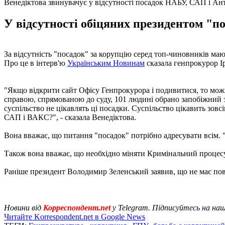
Венедіктова звинувачує у відсутності посадок НАБУ, САП і Ан
У відсутності обіцяних президентом "п
За відсутність "посадок" за корупцію серед топ-чиновників м
Про це в інтерв'ю
Українським Новинам
сказала генпрокурор І
"Якщо відкрити сайт Офісу Генпрокурора і подивитися, то можн
справою, спрямованою до суду, 101 людині обрано запобіжний за
суспільство не цікавлять ці посадки. Суспільство цікавить зовс
САП і ВАКС?", - сказала Венедіктова.
Вона вважає, що питання "посадок" потрібно адресувати всім. "П
Також вона вважає, що необхідно міняти Кримінальний процес
Раніше президент Володимир Зеленський заявив, що не має пов
Новини від
Корреспондент.net
у Telegram. Підписуйтесь на на
Читайте Korrespondent.net в Google News