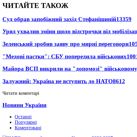
ЧИТАЙТЕ ТАКОЖ
Суд обрав запобіжний захід Стефанішиній
13359
Уряд ухвалив зміни щодо відстрочки від мобілізац
Зеленський зробив заяву про мирні переговори
10
"Медові пастки": СБУ попередила військових
100
Майора ВСП викрили на "допомозі" військовому
Залужний: Україна не вступить до НАТО
8612
Читати коментарі
Новини України
Останні
Популярні
Коментовані