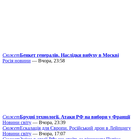
Сюжет
Бенкет генералів. Наслідки вибуху в Москві
Росія новини
— Вчора, 23:58
Сюжет
Брудні технології. Атаки РФ на вибори у Франції
Новини світу
— Вчора, 23:39
Сюжет
Ескалація для Європи. Російський дрон в Лейпцигу
Новини світу
— Вчора, 17:07