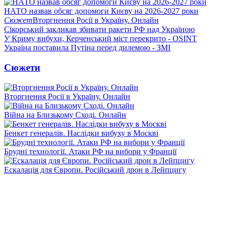
НАТО назвав обсяг допомоги Києву на 2026-2027 роки
Сюжет
Вторгнення Росії в Україну. Онлайн
Сікорський закликав збивати ракети РФ над Україною
У Криму вибухи, Керченський міст перекрито - OSINT
Україна поставила Путіна перед дилемою - ЗМІ
Сюжети
Вторгнення Росії в Україну. Онлайн
Війна на Близькому Сході. Онлайн
Бенкет генералів. Наслідки вибуху в Москві
Брудні технології. Атаки РФ на вибори у Франції
Ескалація для Європи. Російський дрон в Лейпцигу