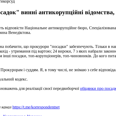
тикорсуд
осадок" винні антикорупційні відомства,
ають відповісти Національне антикорупційне бюро, Спеціалізова
рина Венедіктова.
а побачити, що прокурори "посадки" забезпечують. Тільки в напр
хід - утримання під вартою; 24 вироки, 7 з яких набрали законно
ім інші посадки, топ-корупціонерів, топ-чиновників. До кого пит
рокурорам і суддям. Я, в тому числі, не знімаю з себе відповідал
уальний кодекс.
новажень для реалізації своєї передвиборчої
обіцянки про посад
ш канал
https://t.me/korrespondentnet