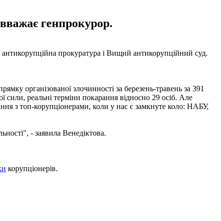
 вважає генпрокурор.
на антикорупційна прокуратура і Вищий антикорупційний суд.
ямку організованої злочинності за березень-травень за 391
ї сили, реальні терміни покарання відносно 29 осіб. Але
ання з топ-корупціонерами, коли у нас є замкнуте коло: НАБУ,
ьності", - заявила Венедіктова.
ки
корупціонерів.