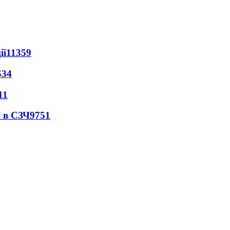
ії
11359
534
11
 в СЗЧ
9751