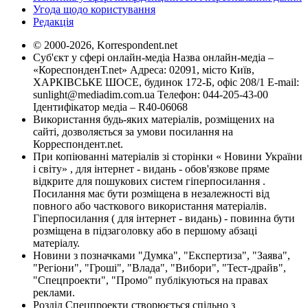
Угода щодо користування
Редакція
© 2000-2026, Korrespondent.net
Суб'єкт у сфері онлайн-медіа Назва онлайн-медіа –
«КореспонденТ.net» Адреса: 02091, місто Київ,
ХАРКІВСЬКЕ ШОСЕ, будинок 172-Б, офіс 208/1 E-mail:
sunlight@mediadim.com.ua
Телефон: 044-205-43-00
Ідентифікатор медіа – R40-06068
Використання будь-яких матеріалів, розміщених на
сайті, дозволяється за умови посилання на
Корреспондент.net.
При копіюванні матеріалів зі сторінки « Новини України
і світу» , для інтернет - видань - обов'язкове пряме
відкрите для пошукових систем гіперпосилання .
Посилання має бути розміщена в незалежності від
повного або часткового використання матеріалів.
Гіперпосилання ( для інтернет - видань) - повинна бути
розміщена в підзаголовку або в першому абзаці
матеріалу.
Новини з позначками "Думка", "Експертиза", "Заява",
"Регіони", "Гроші", "Влада", "Вибори", "Тест-драйв",
"Спецпроекти", "Промо" публікуються на правах
реклами.
Розділ Спецпроекти створюється спільно з