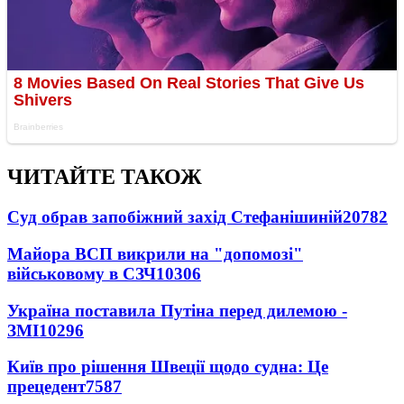
ЧИТАЙТЕ ТАКОЖ
Суд обрав запобіжний захід Стефанішиній
20782
Майора ВСП викрили на "допомозі"
військовому в СЗЧ
10306
Україна поставила Путіна перед дилемою -
ЗМІ
10296
Київ про рішення Швеції щодо судна: Це
прецедент
7587