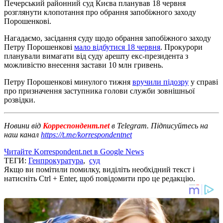
Печерський районний суд Києва планував 18 червня
розглянути клопотання про обрання запобіжного заходу
Порошенкові.
Нагадаємо, засідання суду щодо обрання запобіжного заходу
Петру Порошенкові
мало відбутися 18 червня
. Прокурори
планували вимагати від суду арешту екс-президента з
можливістю внесення застави 10 млн гривень.
Петру Порошенкові минулого тижня
вручили підозру
у справі
про призначення заступника голови служби зовнішньої
розвідки.
Новини від
Корреспондент.net
в Telegram. Підписуйтесь на
наш канал
https://t.me/korrespondentnet
Читайте Korrespondent.net в Google News
ТЕГИ:
Генпрокуратура
,
суд
Якщо ви помітили помилку, виділіть необхідний текст і
натисніть Ctrl + Enter, щоб повідомити про це редакцію.