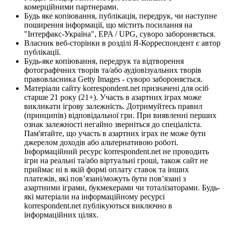
комерційними партнерами.
Будь яке копіювання, публікація, передрук, чи наступне
поширення інформації, що містить посилання на
"Інтерфакс-Україна", EPA / UPG, суворо забороняється.
Власник веб-сторінки в розділі Я-Корреспондент є автор
публікації.
Будь-яке копіювання, передрук та відтворення
фотографічних творів та/або аудіовізуальних творів
правовласника Getty Images - суворо забороняється.
Матеріали сайту korrespondent.net призначені для осіб
старше 21 року (21+). Участь в азартних іграх може
викликати ігрову залежність. Дотримуйтесь правил
(принципів) відповідальної гри. При виявленні перших
ознак залежності негайно зверніться до спеціаліста.
Пам'ятайте, що участь в азартних іграх не може бути
джерелом доходів або альтернативою роботі.
Інформаційний ресурс korrespondent.net не проводить
ігри на реальні та/або віртуальні гроші, також сайт не
приймає ні в якій формі оплату ставок та інших
платежів, які пов’язані/можуть бути пов’язані з
азартними іграми, букмекерами чи тоталізаторами. Будь-
які матеріали на інформаційному ресурсі
korrespondent.net публікуються виключно в
інформаційних цілях.