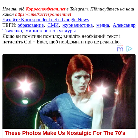
Новини від
Корреспондент.net
в Telegram. Підписуйтесь на наш
канал
https://t.me/korrespondentnet
Читайте Korrespondent.net в Google News
ТЕГИ:
образование
,
СМИ
,
журналистика
,
медиа
,
Александр
Ткаченко
,
министерство культуры
Якщо ви помітили помилку, виділіть необхідний текст і
натисніть Ctrl + Enter, щоб повідомити про це редакцію.