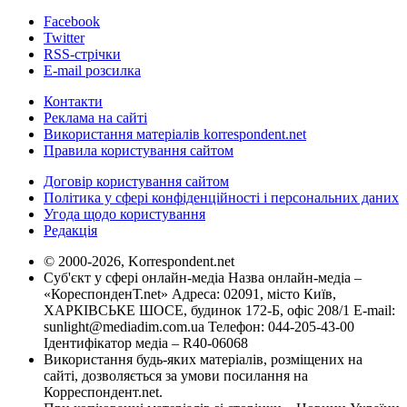
Facebook
Twitter
RSS-стрічки
E-mail розсилка
Контакти
Реклама на сайті
Використання матеріалів korrespondent.net
Правила користування сайтом
Договір користування сайтом
Політика у сфері конфіденційності і персональних даних
Угода щодо користування
Редакція
© 2000-2026, Korrespondent.net
Суб'єкт у сфері онлайн-медіа Назва онлайн-медіа –
«КореспонденТ.net» Адреса: 02091, місто Київ,
ХАРКІВСЬКЕ ШОСЕ, будинок 172-Б, офіс 208/1 E-mail:
sunlight@mediadim.com.ua
Телефон: 044-205-43-00
Ідентифікатор медіа – R40-06068
Використання будь-яких матеріалів, розміщених на
сайті, дозволяється за умови посилання на
Корреспондент.net.