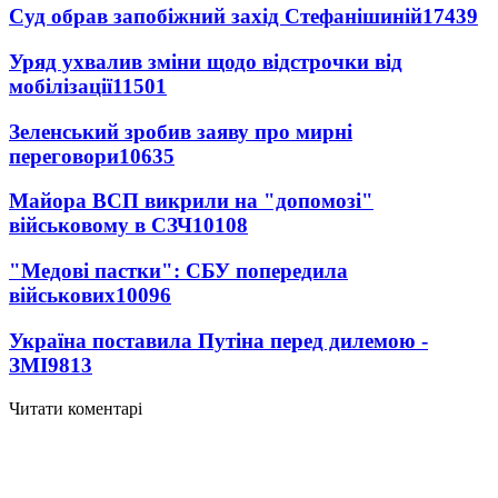
Суд обрав запобіжний захід Стефанішиній
17439
Уряд ухвалив зміни щодо відстрочки від
мобілізації
11501
Зеленський зробив заяву про мирні
переговори
10635
Майора ВСП викрили на "допомозі"
військовому в СЗЧ
10108
"Медові пастки": СБУ попередила
військових
10096
Україна поставила Путіна перед дилемою -
ЗМІ
9813
Читати коментарі