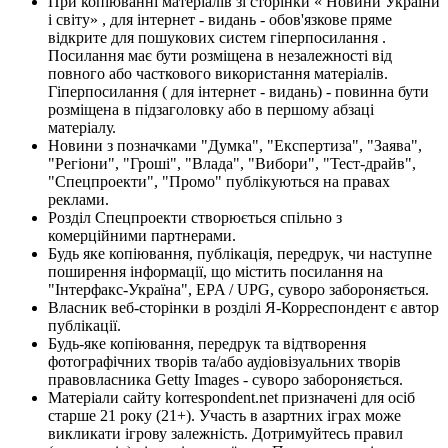
При копіюванні матеріалів зі сторінки « Новини України
і світу» , для інтернет - видань - обов'язкове пряме
відкрите для пошукових систем гіперпосилання .
Посилання має бути розміщена в незалежності від
повного або часткового використання матеріалів.
Гіперпосилання ( для інтернет - видань) - повинна бути
розміщена в підзаголовку або в першому абзаці
матеріалу.
Новини з позначками "Думка", "Експертиза", "Заява",
"Регіони", "Гроші", "Влада", "Вибори", "Тест-драйв",
"Спецпроекти", "Промо" публікуються на правах
реклами.
Розділ Спецпроекти створюється спільно з
комерційними партнерами.
Будь яке копіювання, публікація, передрук, чи наступне
поширення інформації, що містить посилання на
"Інтерфакс-Україна", EPA / UPG, суворо забороняється.
Власник веб-сторінки в розділі Я-Корреспондент є автор
публікації.
Будь-яке копіювання, передрук та відтворення
фотографічних творів та/або аудіовізуальних творів
правовласника Getty Images - суворо забороняється.
Матеріали сайту korrespondent.net призначені для осіб
старше 21 року (21+). Участь в азартних іграх може
викликати ігрову залежність. Дотримуйтесь правил