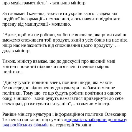
про медіаграмотність", - зазначив міністр.
За словами Ткаченка, захистити українського глядача від
подібної інформації - неможливо, а ось навчити відрізняти
правду від маніпуляції - можливо.
"Адже, щоб ми не робили, як би не воювали, якщо ми самі не
зможемо споживати той продукт, який з усіх боків на нас лізе,
ніщо нас не захистить від споживання цього продукту", -
додав міністр.
Також, міністр вважає, що до дискусій про якісний меді
контент повинні підключитися вчені і певною мірою
політики.
"Дискутувати повинні вчені, повинні люди, які мають
безпосереднє відношення до культури і набагато менше
політики. Тому що, те що будуть робити політики з одного
боку, з іншого - вони будуть намагатися привернути до себе
електорат, розхитувати ситуацію", - зазначив міністр.
Раніше міністр культури і інформаційної політики Олександр
Ткаченко поставив під сумнів
доцільність заборони до показу
ряд російських фільмів
на території України.