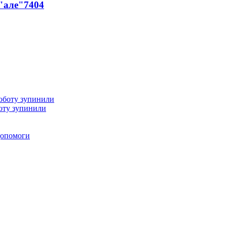
 "але"
7404
оту зупинили
 допомоги