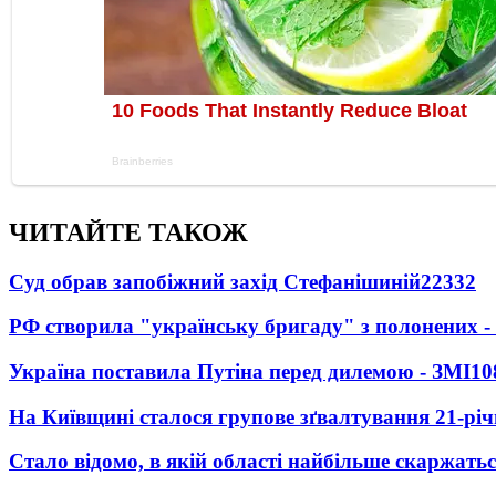
ЧИТАЙТЕ ТАКОЖ
Суд обрав запобіжний захід Стефанішиній
22332
РФ створила "українську бригаду" з полонених -
Україна поставила Путіна перед дилемою - ЗМІ
10
На Київщині сталося групове зґвалтування 21-річ
Стало відомо, в якій області найбільше скаржать