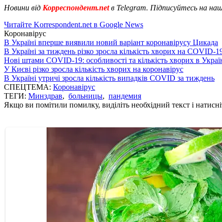
Новини від
Корреспондент.net
в Telegram. Підписуйтесь на на
Читайте Korrespondent.net в Google News
Коронавірус
В Україні вперше виявили новий варіант коронавірусу Цикада
В Україні за тиждень різко зросла кількість хворих на COVID-1
Нові штами COVID-19: особливості та кількість хворих в Украї
У Києві різко зросла кількість хворих на коронавірус
В Україні утричі зросла кількість випадків COVID за тиждень
СПЕЦТЕМА:
Коронавірус
ТЕГИ:
Минздрав
,
больницы
,
пандемия
Якщо ви помітили помилку, виділіть необхідний текст і натисніт