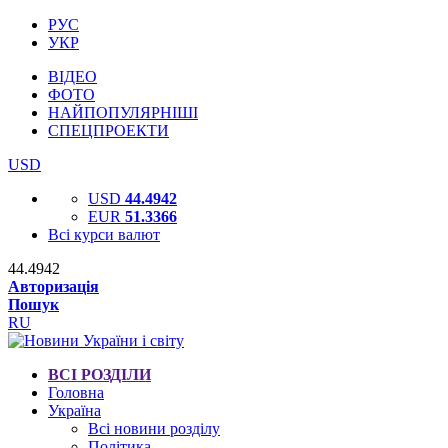
РУС
УКР
ВІДЕО
ФОТО
НАЙПОПУЛЯРНІШІ
СПЕЦПРОЕКТИ
USD
USD
44.4942
EUR
51.3366
Всі курси валют
44.4942
Авторизація
Пошук
RU
ВСІ РОЗДІЛИ
Головна
Україна
Всі новини розділу
Політика