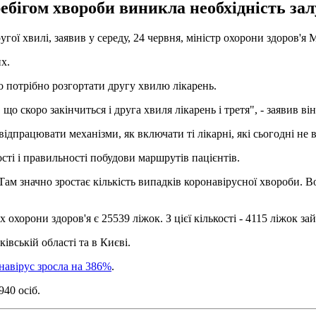
ебігом хвороби виникла необхідність зал
гої хвилі, заявив у середу, 24 червня, міністр охорони здоров'я
их.
 потрібно розгортати другу хвилю лікарень.
 скоро закінчиться і друга хвиля лікарень і третя", - заявив він
ідпрацювати механізми, як включати ті лікарні, які сьогодні не
ті і правильності побудови маршрутів пацієнтів.
 Там значно зростає кількість випадків коронавірусної хвороби. 
 охорони здоров'я є 25539 ліжок. З цієї кількості - 4115 ліжок 
івській області та в Києві.
навірус зросла на 386%
.
940 осіб.