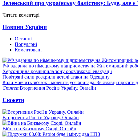
Зеленський про українську балістику: Буде, але є
Читати коментарі
Новини України
Останні
Популярні
Коментовані
РФ вдарила по німецькому підприємству на Житомирщині: роб
Херсонщина розширила зону обов'язкової евакуації
Повітряні сили розкрили деталі атаки на Одещину
Коли мовчить зв'язок - мовчить уся бригада. Зв'язківці просять
Сюжет
Вторгнення Росії в Україну. Онлайн
Сюжети
Вторгнення Росії в Україну. Онлайн
Війна на Близькому Сході. Онлайн