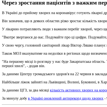
Через зростання пацієнтів з важким пер
В Україні до прийому хворих на коронавірус готують лікарні дру
Він зазначив, що в деяких областях різко зростає кількість хвор
У лікарню потрапляють люди з важким перебіг хвороб, через що
"Вкотре звертаюся до вас. Подумайте про ці цифри. Подумайте, що
У свою чергу, головний санітарний лікар Віктор Ляшко планує в
Також МОЗ вказуватиме на недоліки в регіонах щодо визначенос
"На першому місці із розгляду у нас буде Закарпатська область.
першої хвилі", - додав він.
За даними Центру громадського здоров'я на 22 червня в закладах
Найбільше ліжок зайняті на Львівщині, Волині, Буковині, в Харк
За даними ЦГЗ, за два місяці
кількість активних хворих на коро
За минулу добу
в Україні оновлений антирекорд щодо хворих
- 