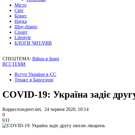
Місто
Світ
Бізнес
Наука
Шоу-бізнес
Спорт
Lifestyle
БЛОГИ ЧИТАЧІВ
СПЕЦТЕМА:
Війна в Ірані
ВСІ ТЕМИ
Вступ України в ЄС
Теракт в Барселоні
COVID-19: Україна задіє друг
Корреспондент.net, 24 червня 2020, 10:14
0
631