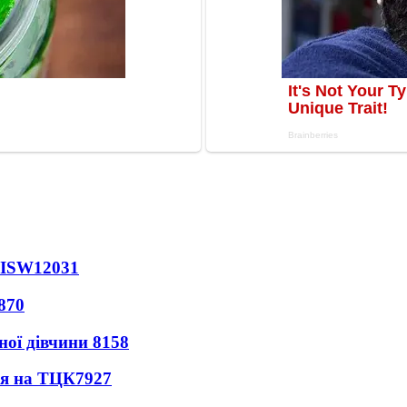
 ISW
12031
870
ної дівчини
8158
ся на ТЦК
7927