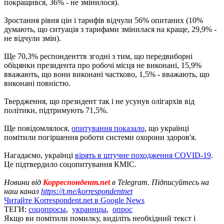
покращився, 36% - не змінилося).
Зростання рівня цін і тарифів відчули 56% опитаних (10%
думають, що ситуація з тарифами змінилася на краще, 29,9% -
не відчули змін).
Ще 70,3% респонденттв згодні з тим, що передвиборні
обіцянки президента про робочі місця не виконані, 15,9%
вважають, що вони виконані частково, 1,5% - вважають, що
виконані повністю.
Твердження, що президент так і не усунув олігархів від
політики, підтримують 71,5%.
Ще повідомлялося,
опитування показало
, що українці
помітили погіршення роботи системи охорони здоров'я.
Нагадаємо, українці
вірять в штучне походження COVID-19
.
Це підтвердило соцопитування КМІС.
Новини від
Корреспондент.net
в Telegram. Підписуйтесь на
наш канал
https://t.me/korrespondentnet
Читайте Korrespondent.net в Google News
ТЕГИ:
соцопросы
,
украинцы
,
опрос
Якщо ви помітили помилку, виділіть необхідний текст і