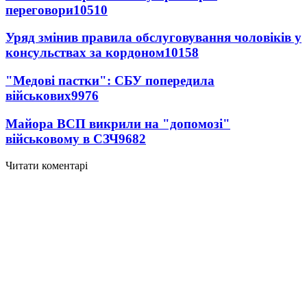
переговори
10510
Уряд змінив правила обслуговування чоловіків у
консульствах за кордоном
10158
"Медові пастки": СБУ попередила
військових
9976
Майора ВСП викрили на "допомозі"
військовому в СЗЧ
9682
Читати коментарі