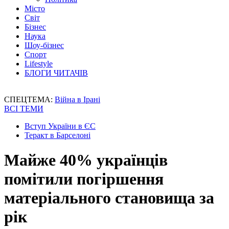
Місто
Світ
Бізнес
Наука
Шоу-бізнес
Спорт
Lifestyle
БЛОГИ ЧИТАЧІВ
СПЕЦТЕМА:
Війна в Ірані
ВСІ ТЕМИ
Вступ України в ЄС
Теракт в Барселоні
Майже 40% українців
помітили погіршення
матеріального становища за
рік