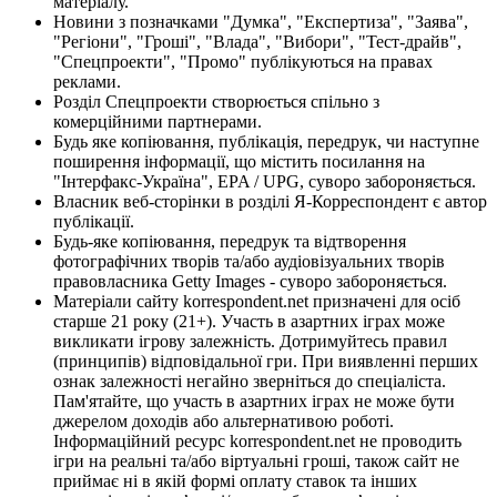
матеріалу.
Новини з позначками "Думка", "Експертиза", "Заява",
"Регіони", "Гроші", "Влада", "Вибори", "Тест-драйв",
"Спецпроекти", "Промо" публікуються на правах
реклами.
Розділ Спецпроекти створюється спільно з
комерційними партнерами.
Будь яке копіювання, публікація, передрук, чи наступне
поширення інформації, що містить посилання на
"Інтерфакс-Україна", EPA / UPG, суворо забороняється.
Власник веб-сторінки в розділі Я-Корреспондент є автор
публікації.
Будь-яке копіювання, передрук та відтворення
фотографічних творів та/або аудіовізуальних творів
правовласника Getty Images - суворо забороняється.
Матеріали сайту korrespondent.net призначені для осіб
старше 21 року (21+). Участь в азартних іграх може
викликати ігрову залежність. Дотримуйтесь правил
(принципів) відповідальної гри. При виявленні перших
ознак залежності негайно зверніться до спеціаліста.
Пам'ятайте, що участь в азартних іграх не може бути
джерелом доходів або альтернативою роботі.
Інформаційний ресурс korrespondent.net не проводить
ігри на реальні та/або віртуальні гроші, також сайт не
приймає ні в якій формі оплату ставок та інших