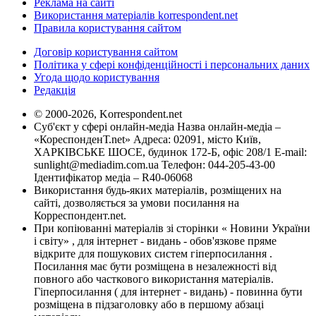
Реклама на сайті
Використання матеріалів korrespondent.net
Правила користування сайтом
Договір користування сайтом
Політика у сфері конфіденційності і персональних даних
Угода щодо користування
Редакція
© 2000-2026, Korrespondent.net
Суб'єкт у сфері онлайн-медіа Назва онлайн-медіа –
«КореспонденТ.net» Адреса: 02091, місто Київ,
ХАРКІВСЬКЕ ШОСЕ, будинок 172-Б, офіс 208/1 E-mail:
sunlight@mediadim.com.ua
Телефон: 044-205-43-00
Ідентифікатор медіа – R40-06068
Використання будь-яких матеріалів, розміщених на
сайті, дозволяється за умови посилання на
Корреспондент.net.
При копіюванні матеріалів зі сторінки « Новини України
і світу» , для інтернет - видань - обов'язкове пряме
відкрите для пошукових систем гіперпосилання .
Посилання має бути розміщена в незалежності від
повного або часткового використання матеріалів.
Гіперпосилання ( для інтернет - видань) - повинна бути
розміщена в підзаголовку або в першому абзаці