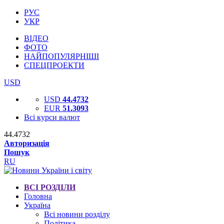
РУС
УКР
ВІДЕО
ФОТО
НАЙПОПУЛЯРНІШІ
СПЕЦПРОЕКТИ
USD
USD
44.4732
EUR
51.3093
Всі курси валют
44.4732
Авторизація
Пошук
RU
ВСІ РОЗДІЛИ
Головна
Україна
Всі новини розділу
Політика