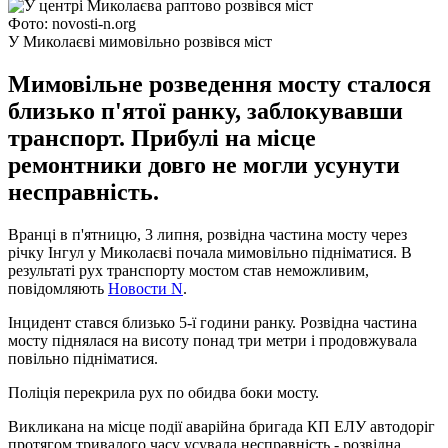
Фото: novosti-n.org
У Миколаєві мимовільно розвівся міст
Мимовільне розведення мосту сталося
близько п'ятої ранку, заблокувавши
транспорт. Прибулі на місце
ремонтники довго не могли усунути
несправність.
Вранці в п'ятницю, 3 липня, розвідна частина мосту через
річку Інгул у Миколаєві почала мимовільно підніматися. В
результаті рух транспорту мостом став неможливим,
повідомляють
Новости N
.
Інцидент стався близько 5-ї години ранку. Розвідна частина
мосту піднялася на висоту понад три метри і продовжувала
повільно підніматися.
Поліція перекрила рух по обидва боки мосту.
Викликана на місце події аварійна бригада КП ЕЛУ автодоріг
протягом тривалого часу усувала несправність - розвідна