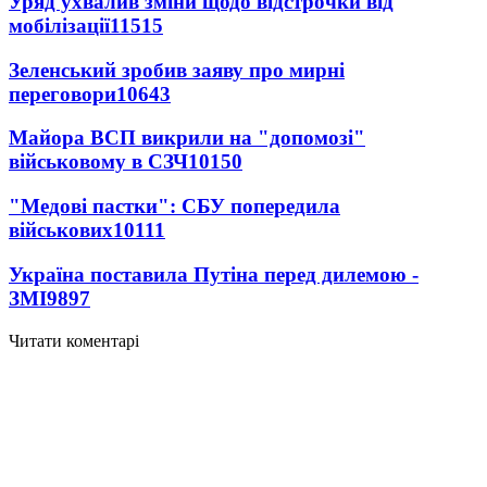
Уряд ухвалив зміни щодо відстрочки від
мобілізації
11515
Зеленський зробив заяву про мирні
переговори
10643
Майора ВСП викрили на "допомозі"
військовому в СЗЧ
10150
"Медові пастки": СБУ попередила
військових
10111
Україна поставила Путіна перед дилемою -
ЗМІ
9897
Читати коментарі