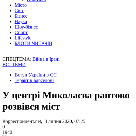
Місто
Світ
Бізнес
Наука
Шоу-бізнес
Спорт
Lifestyle
БЛОГИ ЧИТАЧІВ
СПЕЦТЕМА:
Війна в Ірані
ВСІ ТЕМИ
Вступ України в ЄС
Теракт в Барселоні
У центрі Миколаєва раптово
розвівся міст
Корреспондент.net, 3 липня 2020, 07:25
0
1940