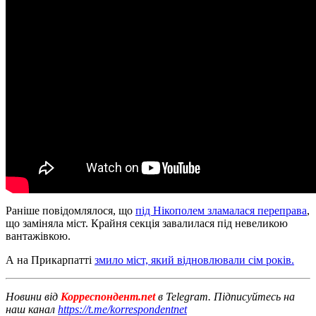
Раніше повідомлялося, що
під Нікополем зламалася переправа
,
що заміняла міст. Крайня секція завалилася під невеликою
вантажівкою.
А на Прикарпатті
змило міст, який відновлювали сім років.
Новини від
Корреспондент.net
в Telegram. Підписуйтесь на
наш канал
https://t.me/korrespondentnet