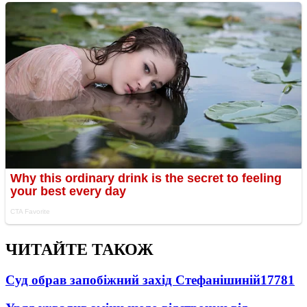
ЧИТАЙТЕ ТАКОЖ
Суд обрав запобіжний захід Стефанішиній
17781