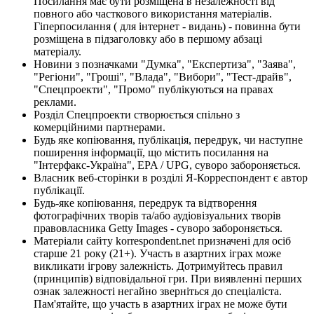
Посилання має бути розміщена в незалежності від
повного або часткового використання матеріалів.
Гіперпосилання ( для інтернет - видань) - повинна бути
розміщена в підзаголовку або в першому абзаці
матеріалу.
Новини з позначками "Думка", "Експертиза", "Заява",
"Регіони", "Гроші", "Влада", "Вибори", "Тест-драйв",
"Спецпроекти", "Промо" публікуються на правах
реклами.
Розділ Спецпроекти створюється спільно з
комерційними партнерами.
Будь яке копіювання, публікація, передрук, чи наступне
поширення інформації, що містить посилання на
"Інтерфакс-Україна", EPA / UPG, суворо забороняється.
Власник веб-сторінки в розділі Я-Корреспондент є автор
публікації.
Будь-яке копіювання, передрук та відтворення
фотографічних творів та/або аудіовізуальних творів
правовласника Getty Images - суворо забороняється.
Матеріали сайту korrespondent.net призначені для осіб
старше 21 року (21+). Участь в азартних іграх може
викликати ігрову залежність. Дотримуйтесь правил
(принципів) відповідальної гри. При виявленні перших
ознак залежності негайно зверніться до спеціаліста.
Пам'ятайте, що участь в азартних іграх не може бути