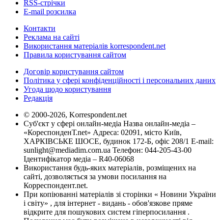
RSS-стрічки
E-mail розсилка
Контакти
Реклама на сайті
Використання матеріалів korrespondent.net
Правила користування сайтом
Договір користування сайтом
Політика у сфері конфіденційності і персональних даних
Угода щодо користування
Редакція
© 2000-2026, Korrespondent.net
Суб'єкт у сфері онлайн-медіа Назва онлайн-медіа –
«КореспонденТ.net» Адреса: 02091, місто Київ,
ХАРКІВСЬКЕ ШОСЕ, будинок 172-Б, офіс 208/1 E-mail:
sunlight@mediadim.com.ua
Телефон: 044-205-43-00
Ідентифікатор медіа – R40-06068
Використання будь-яких матеріалів, розміщених на
сайті, дозволяється за умови посилання на
Корреспондент.net.
При копіюванні матеріалів зі сторінки « Новини України
і світу» , для інтернет - видань - обов'язкове пряме
відкрите для пошукових систем гіперпосилання .