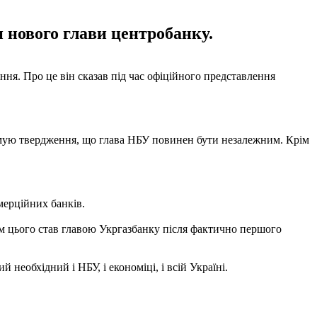
 нового глави центробанку.
ня. Про це він сказав під час офіційного представлення
имую твердження, що глава НБУ повинен бути незалежним. Крім
мерційних банків.
рім цього став главою Укргазбанку після фактично першого
необхідний і НБУ, і економіці, і всій Україні.