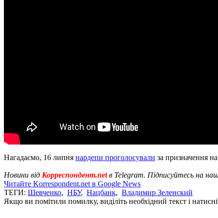
Нагадаємо, 16 липня
нардепи проголосували
за призначення на
Новини від
Корреспондент.net
в Telegram. Підписуйтесь на на
Читайте Korrespondent.net в Google News
ТЕГИ:
Шевченко
,
НБУ
,
Нацбанк
,
Владимир Зеленский
Якщо ви помітили помилку, виділіть необхідний текст і натисніт