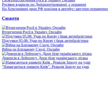
Сюжет
Вторгнення Росії в Україну. Онлайн
Росіяни вдарили по Дніпропетровщині, є поранені
На Херсонщині дрон РФ поцілив в автобус: шестеро поранених
Сюжети
Вторгнення Росії в Україну. Онлайн
Підсумки 05.08: Удар по Києву і брак антибалістики
Війна на Близькому Сході. Онлайн
Диверсія в Лейпцигу. Дрон біля українського літака
"Намагаються зламати Київ". Реакція Заходу на удар