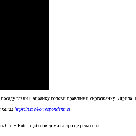
 посаду глави Нацбанку голови правління Укргазбанку Кирила 
ш канал
https://t.me/korrespondentnet
ь Ctrl + Enter, щоб повідомити про це редакцію.