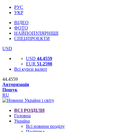
РУС
УКР
ВІДЕО
ФОТО
НАЙПОПУЛЯРНІШІ
СПЕЦПРОЕКТИ
USD
USD
44.4559
EUR
51.2598
Всі курси валют
44.4559
Авторизація
Пошук
RU
ВСІ РОЗДІЛИ
Головна
Україна
Всі новини розділу
Політика