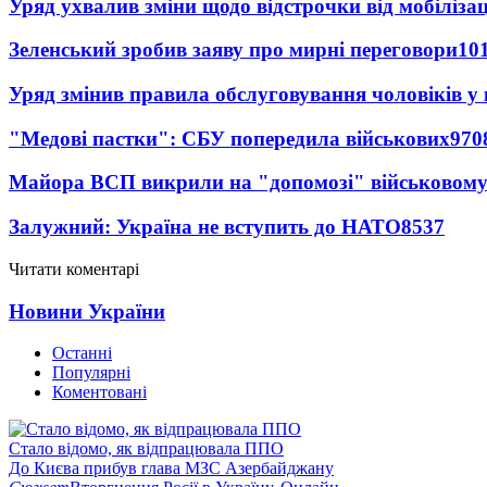
Уряд ухвалив зміни щодо відстрочки від мобілізац
Зеленський зробив заяву про мирні переговори
10
Уряд змінив правила обслуговування чоловіків у
"Медові пастки": СБУ попередила військових
970
Майора ВСП викрили на "допомозі" військовому
Залужний: Україна не вступить до НАТО
8537
Читати коментарі
Новини України
Останні
Популярні
Коментовані
Стало відомо, як відпрацювала ППО
До Києва прибув глава МЗС Азербайджану