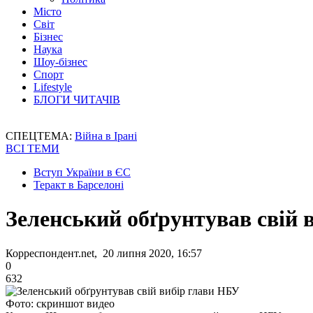
Місто
Світ
Бізнес
Наука
Шоу-бізнес
Спорт
Lifestyle
БЛОГИ ЧИТАЧІВ
СПЕЦТЕМА:
Війна в Ірані
ВСІ ТЕМИ
Вступ України в ЄС
Теракт в Барселоні
Зеленський обґрунтував свій 
Корреспондент.net, 20 липня 2020, 16:57
0
632
Фото: скриншот видео