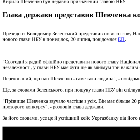
Кирило Шевченко був недавно призначений главою НБУ
Глава держави представив Шевченка кол
Президент Володимир Зеленський представив нового главу Нацб
нового глави НБУ в понеділок, 20 липня, повідомляє
ЕП
.
"Сьогодні я радий офіційно представити нового главу Націон
незалежності, у глави НБУ має бути ще як мінімум три важливі я
Переконаний, що пан Шевченко - саме така людина", - повідоми
Ще, за словами Зеленського, при пошуку глави НБУ він спілкув
"Прізвище Шевченка звучало частіше з усіх. Він має більше 20 
прозорого конкурсу", - розповів глава держави.
За його словами, усе це й успішний кейс Укргазбанку під його к