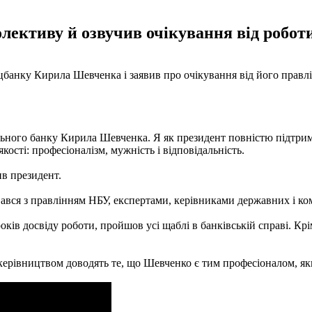
ективу й озвучив очікування від роботи
анку Кирила Шевченка і заявив про очікування від його правлін
ального банку Кирила Шевченка. Я як президент повністю підтр
кості: професіоналізм, мужність і відповідальність.
в президент.
ався з правлінням НБУ, експертами, керівниками державних і ко
років досвіду роботи, пройшов усі щаблі в банківській справі. К
ерівництвом доводять те, що Шевченко є тим професіоналом, який 