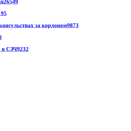
ії
26549
195
 консульствах за кордоном
9873
8
 в СЗЧ
9232