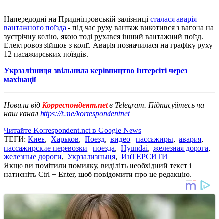
Напередодні на Придніпровській залізниці
сталася аварія
вантажного поїзда
- під час руху вантаж викотився з вагона на
зустрічну колію, якою тоді рухався інший вантажний поїзд.
Електровоз зійшов з колії. Аварія позначилася на графіку руху
12 пасажирських поїздів.
Укрзалізниця звільнила керівництво Інтерсіті через
махінації
Новини від
Корреспондент.net
в Telegram. Підписуйтесь на
наш канал
https://t.me/korrespondentnet
Читайте Korrespondent.net в Google News
ТЕГИ:
Киев
,
Харьков
,
Поезд
,
видео
,
пассажиры
,
авария
,
пассажирские перевозки
,
поезда
,
Hyundai
,
железная дорога
,
железные дороги
,
Укрзализныця
,
ИнТЕРСИТИ
Якщо ви помітили помилку, виділіть необхідний текст і
натисніть Ctrl + Enter, щоб повідомити про це редакцію.