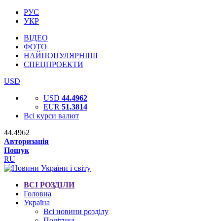
РУС
УКР
ВІДЕО
ФОТО
НАЙПОПУЛЯРНІШІ
СПЕЦПРОЕКТИ
USD
USD
44.4962
EUR
51.3814
Всі курси валют
44.4962
Авторизація
Пошук
RU
ВСІ РОЗДІЛИ
Головна
Україна
Всі новини розділу
Політика