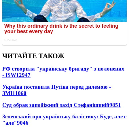
ЧИТАЙТЕ ТАКОЖ
РФ створила "українську бригаду" з полонених
- ISW
12947
Україна поставила Путіна перед дилемою -
ЗМІ
11060
Суд обрав запобіжний захід Стефанішиній
9851
Зеленський про українську балістику: Буде, але є
"але"
9046