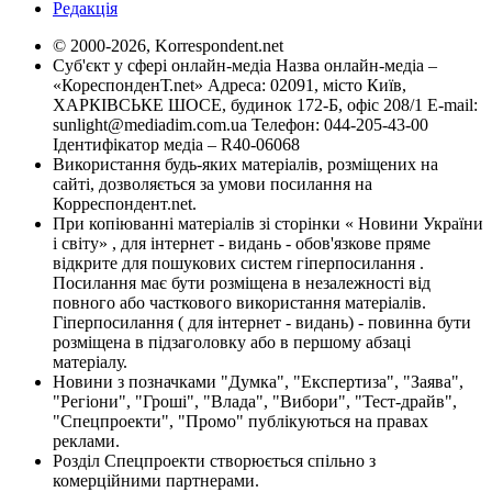
Редакція
© 2000-2026, Korrespondent.net
Суб'єкт у сфері онлайн-медіа Назва онлайн-медіа –
«КореспонденТ.net» Адреса: 02091, місто Київ,
ХАРКІВСЬКЕ ШОСЕ, будинок 172-Б, офіс 208/1 E-mail:
sunlight@mediadim.com.ua
Телефон: 044-205-43-00
Ідентифікатор медіа – R40-06068
Використання будь-яких матеріалів, розміщених на
сайті, дозволяється за умови посилання на
Корреспондент.net.
При копіюванні матеріалів зі сторінки « Новини України
і світу» , для інтернет - видань - обов'язкове пряме
відкрите для пошукових систем гіперпосилання .
Посилання має бути розміщена в незалежності від
повного або часткового використання матеріалів.
Гіперпосилання ( для інтернет - видань) - повинна бути
розміщена в підзаголовку або в першому абзаці
матеріалу.
Новини з позначками "Думка", "Експертиза", "Заява",
"Регіони", "Гроші", "Влада", "Вибори", "Тест-драйв",
"Спецпроекти", "Промо" публікуються на правах
реклами.
Розділ Спецпроекти створюється спільно з
комерційними партнерами.