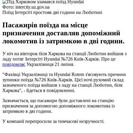
Фото: intercity.uz.gov.ua
Поїзд Інтерсіті простояв дві години на Люботині
Пасажирів поїзда на місце
призначення доставляв допоміжний
локомотив із затримкою в дві години.
У ніч на вівторок біля Харкова на станції Люботин вийшов з
ладу потяг Інтерсіті Hyundai №726 Київ-Харків. Про це
повідомляє
Укрзалізниця 21 липня.
"Фахівці Укрзалізниці та Hyundai Rotem з'ясовують причини
зупинки поїзда №726 Київ-Харків. Цієї ночі рухомий склад
зазначеного поїзда вийшов з ладу на станції Люботин, біля
Харкова", - йдеться в повідомленні.
Зазначається, що пасажири були доставлені на станцію
призначення за допомогою допоміжного локомотива із
затримкою в дві години.
У компанії перепросили за тимчасові незручності.