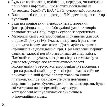
Будь яке копіювання, публікація, передрук, чи наступне
поширення інформації, що містить посилання на
"Інтерфакс-Україна", EPA / UPG, суворо забороняється.
Власник веб-сторінки в розділі Я-Корреспондент є автор
публікації.
Будь-яке копіювання, передрук та відтворення
фотографічних творів та/або аудіовізуальних творів
правовласника Getty Images - суворо забороняється.
Матеріали сайту korrespondent.net призначені для осіб
старше 21 року (21+). Участь в азартних іграх може
викликати ігрову залежність. Дотримуйтесь правил
(принципів) відповідальної гри. При виявленні перших
ознак залежності негайно зверніться до спеціаліста.
Пам'ятайте, що участь в азартних іграх не може бути
джерелом доходів або альтернативою роботі.
Інформаційний ресурс korrespondent.net не проводить
ігри на реальні та/або віртуальні гроші, також сайт не
приймає ні в якій формі оплату ставок та інших
платежів, які пов’язані/можуть бути пов’язані з
азартними іграми, букмекерами чи тоталізаторами. Будь-
які матеріали на інформаційному ресурсі
korrespondent.net публікуються виключно в
інформаційних цілях.
X