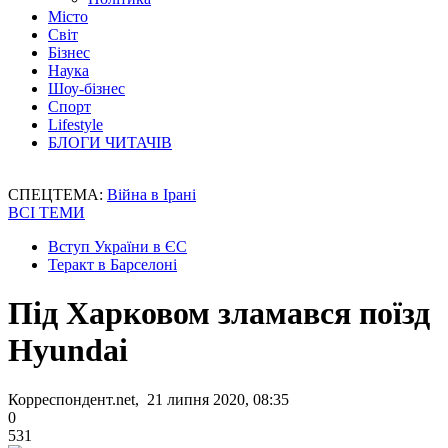
Місто
Світ
Бізнес
Наука
Шоу-бізнес
Спорт
Lifestyle
БЛОГИ ЧИТАЧІВ
СПЕЦТЕМА:
Війна в Ірані
ВСІ ТЕМИ
Вступ України в ЄС
Теракт в Барселоні
Під Харковом зламався поїзд
Hyundai
Корреспондент.net, 21 липня 2020, 08:35
0
531