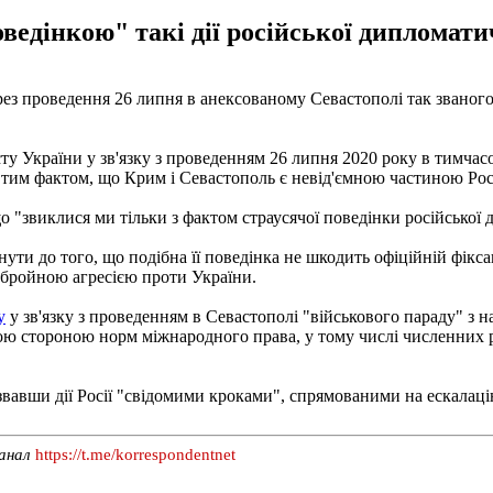
едінкою" такі дії російської дипломати
ез проведення 26 липня в анексованому Севастополі так званого
у України у зв'язку з проведенням 26 липня 2020 року в тимчас
з тим фактом, що Крим і Севастополь є невід'ємною частиною Росі
"звиклися ми тільки з фактом страусячої поведінки російської д
ти до того, що подібна її поведінка не шкодить офіційній фікс
 збройною агресією проти України.
у
у зв'язку з проведенням в Севастополі "військового параду" з 
кою стороною норм міжнародного права, у тому числі численних 
азвавши дії Росії "свідомими кроками", спрямованими на ескалац
канал
https://t.me/korrespondentnet