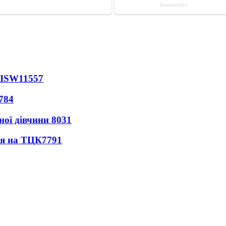
 ISW
11557
784
ної дівчини
8031
ся на ТЦК
7791