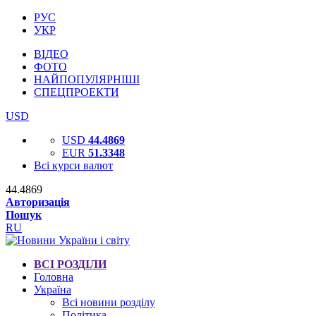
РУС
УКР
ВІДЕО
ФОТО
НАЙПОПУЛЯРНІШІ
СПЕЦПРОЕКТИ
USD
USD
44.4869
EUR
51.3348
Всі курси валют
44.4869
Авторизація
Пошук
RU
ВСІ РОЗДІЛИ
Головна
Україна
Всі новини розділу
Політика