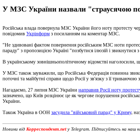
У МЗС України назвали "страусячою пов
Російська влада повернула МЗС України його ноту протесту чер
повідомив
Укрінформ
з посиланням на коментар МЗС.
"Не здивовані фактом повернення російським МЗС ноти протест
параду" з пропозицією Україні "позбутися ілюзій і звикнутися 
В українському зовнішньополітичному відомстві наголосили, що 
У МЗС також зауважили, що Російська Федерація повинна звикну
поточні та майбутні справи щодо Росії у зв'язку з її триваючою
Нагадаємо, 27 липня МЗС України
направив Росії ноту протест
зазначено, що Київ розцінює це як чергове порушення російсь
України.
Також Україна в ООН
засудила "військовий парад" у Криму
, н
Новини від
Корреспондент.net
у Telegram. Підписуйтесь на наш 