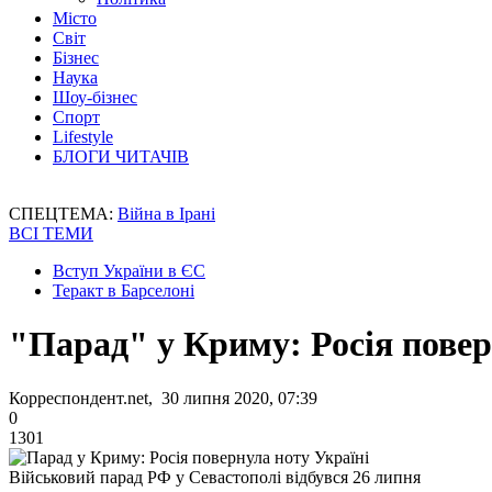
Місто
Світ
Бізнес
Наука
Шоу-бізнес
Спорт
Lifestyle
БЛОГИ ЧИТАЧІВ
СПЕЦТЕМА:
Війна в Ірані
ВСІ ТЕМИ
Вступ України в ЄС
Теракт в Барселоні
"Парад" у Криму: Росія повер
Корреспондент.net, 30 липня 2020, 07:39
0
1301
Військовий парад РФ у Севастополі відбувся 26 липня