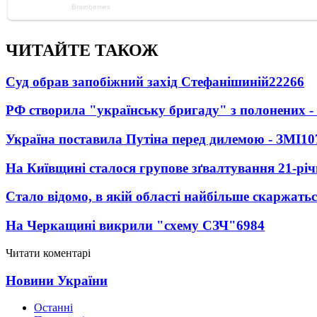
ЧИТАЙТЕ ТАКОЖ
Суд обрав запобіжний захід Стефанішиній
22266
РФ створила "українську бригаду" з полонених -
Україна поставила Путіна перед дилемою - ЗМІ
10
На Київщині сталося групове зґвалтування 21-річ
Стало відомо, в якій області найбільше скаржать
На Черкащині викрили "схему СЗЧ"
6984
Читати коментарі
Новини України
Останні