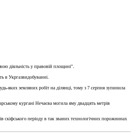
вою діяльність у правовій площині".
ять в Укргазвидобуванні.
ь-яких земляних робіт на ділянці, тому з 7 серпня зупинила
арському кургані Нечаєва могила яму двадцять метрів
ів скіфського періоду в так званих технологічних порожнинах