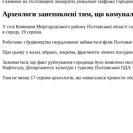
Газовики на Полтавщині знищують унікальне скіфське городи
Археологи занепокоєні тим, що комунал
У селі Комишня Миргородського району Полтавської області га
в середу, 19 серпня.
Роботами з будівництва свердловини займається філія Полтавага
При цьому у валах зібрано, зокрема, фрагменти ліпних посудин, 
Зазначається, що факт руйнування городища було виявлено екс
Нафтогазу, Департаменту культури і туризму Полтавської ОДА т
Тим не менш 17 серпня археологів, які намагалися провести об