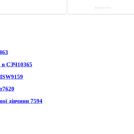
463
 в СЗЧ
10365
 ISW
9159
т
7620
ної дівчини
7594