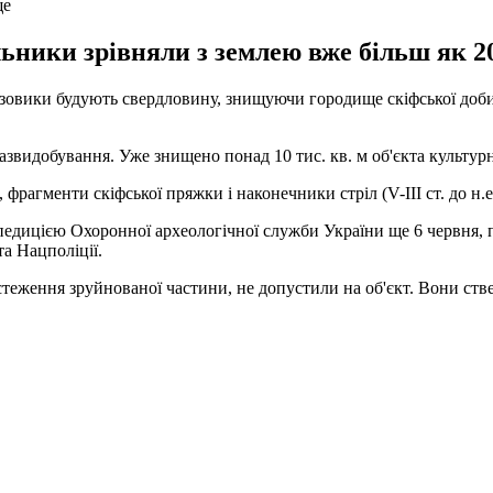
ще
ьники зрівняли з землею вже більш як 20
зовики будують свердловину, знищуючи городище скіфської доби
звидобування. Уже знищено понад 10 тис. кв. м об'єкта культурн
фрагменти скіфської пряжки і наконечники стріл (V-III ст. до н.е.
педицією Охоронної археологічної служби України ще 6 червня,
а Нацполіції.
стеження зруйнованої частини, не допустили на об'єкт. Вони ств