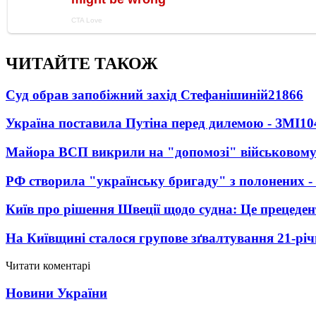
ЧИТАЙТЕ ТАКОЖ
Суд обрав запобіжний захід Стефанішиній
21866
Україна поставила Путіна перед дилемою - ЗМІ
10
Майора ВСП викрили на "допомозі" військовому
РФ створила "українську бригаду" з полонених -
Київ про рішення Швеції щодо судна: Це прецеден
На Київщині сталося групове зґвалтування 21-річ
Читати коментарі
Новини України