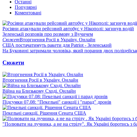
Останні
Популярні
Коментовані
Росіяни атакували рейсовий автобус у Нікополі: загинув водій
Зеленськй розповів про розмову з Вучичем
Сюжет
Вторгнення Росії в Україну. Онлайн
США постачатимуть ракети для Patriot - Зеленський
На Буковині затримали чоловіка, який поранив двох поліцейсь
Сюжети
Вторгнення Росії в Україну. Онлайн
Війна на Близькому Сході. Онлайн
Підсумки 07.08: "Пекельні" санкції і "парад" дронів
Пекельні санкції. Рішення Сената США
"Полювати на лучника, а не на стрілу". Як Україні боротись з 