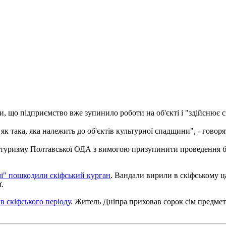
, що підприємство вже зупинило роботи на об'єкті і "здійснює с
як така, яка належить до об'єктів культурної спадщини", - говор
 туризму Полтавської ОДА з вимогою призупинити проведення буд
чі" пошкодили скіфський курган
. Вандали вирили в скіфському ц
.
в скіфського періоду
. Житель Дніпра приховав сорок сім предмет