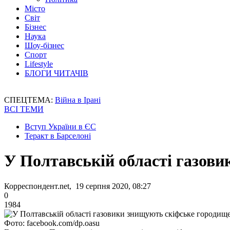
Місто
Світ
Бізнес
Наука
Шоу-бізнес
Спорт
Lifestyle
БЛОГИ ЧИТАЧІВ
СПЕЦТЕМА:
Війна в Ірані
ВСІ ТЕМИ
Вступ України в ЄС
Теракт в Барселоні
У Полтавській області газов
Корреспондент.net, 19 серпня 2020, 08:27
0
1984
Фото: facebook.com/dp.oasu