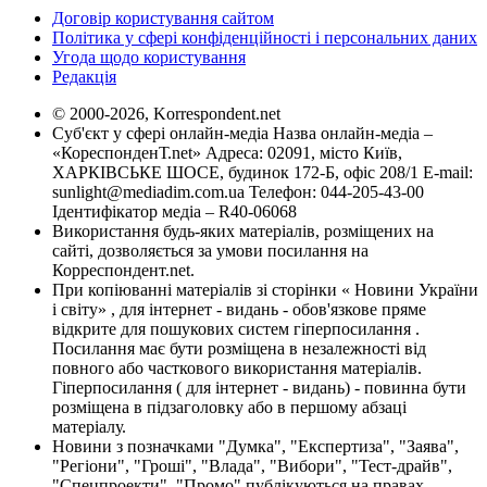
Договір користування сайтом
Політика у сфері конфіденційності і персональних даних
Угода щодо користування
Редакція
© 2000-2026, Korrespondent.net
Суб'єкт у сфері онлайн-медіа Назва онлайн-медіа –
«КореспонденТ.net» Адреса: 02091, місто Київ,
ХАРКІВСЬКЕ ШОСЕ, будинок 172-Б, офіс 208/1 E-mail:
sunlight@mediadim.com.ua
Телефон: 044-205-43-00
Ідентифікатор медіа – R40-06068
Використання будь-яких матеріалів, розміщених на
сайті, дозволяється за умови посилання на
Корреспондент.net.
При копіюванні матеріалів зі сторінки « Новини України
і світу» , для інтернет - видань - обов'язкове пряме
відкрите для пошукових систем гіперпосилання .
Посилання має бути розміщена в незалежності від
повного або часткового використання матеріалів.
Гіперпосилання ( для інтернет - видань) - повинна бути
розміщена в підзаголовку або в першому абзаці
матеріалу.
Новини з позначками "Думка", "Експертиза", "Заява",
"Регіони", "Гроші", "Влада", "Вибори", "Тест-драйв",
"Спецпроекти", "Промо" публікуються на правах