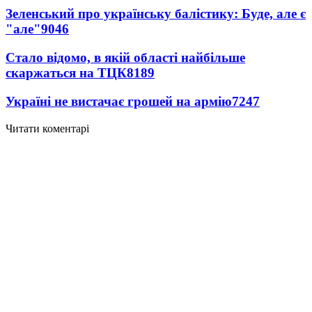
Зеленський про українську балістику: Буде, але є
"але"
9046
Стало відомо, в якій області найбільше
скаржаться на ТЦК
8189
Україні не вистачає грошей на армію
7247
Читати коментарі