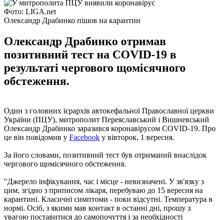
Фото: LIGA.net
Олександр Драбинко пішов на карантин
Олександр Драбинко отримав
позитивний тест на COVID-19 в
результаті чергового щомісячного
обстеження.
Один з головних ієрархів автокефальної Православної церкви
України (ПЦУ), митрополит Переяславський і Вишневський
Олександр Драбинко заразився коронавірусом COVID-19. Про
це він повідомив у
Facebook
у вівторок, 1 вересня.
За його словами, позитивний тест був отриманий внаслідок
чергового щомісячного обстеження.
"Джерело інфікування, час і місце - невизначені. У зв'язку з
цим, згідно з приписом лікаря, перебуваю до 15 вересня на
карантині. Класичні симптоми - поки відсутні. Температура в
нормі. Осіб, з якими мав контакт в останні дні, прошу з
увагою поставитися до самопочуття і за необхідності