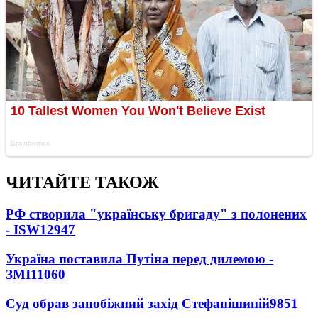
ЧИТАЙТЕ ТАКОЖ
РФ створила "українську бригаду" з полонених
- ISW
12947
Україна поставила Путіна перед дилемою -
ЗМІ
11060
Суд обрав запобіжний захід Стефанішиній
9851