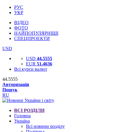
РУС
УКР
ВІДЕО
ФОТО
НАЙПОПУЛЯРНІШІ
СПЕЦПРОЕКТИ
USD
USD
44.5555
EUR
51.4636
Всі курси валют
44.5555
Авторизація
Пошук
RU
ВСІ РОЗДІЛИ
Головна
Україна
Всі новини розділу
Політика