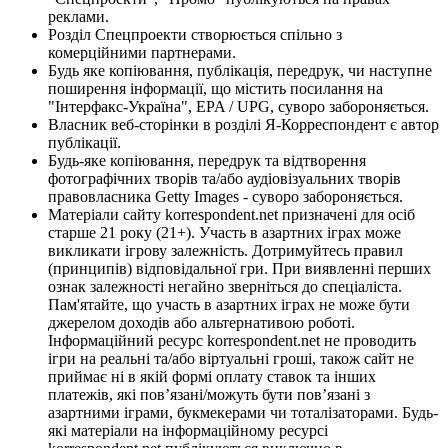
реклами.
Розділ Спецпроекти створюється спільно з
комерційними партнерами.
Будь яке копіювання, публікація, передрук, чи наступне
поширення інформації, що містить посилання на
"Інтерфакс-Україна", EPA / UPG, суворо забороняється.
Власник веб-сторінки в розділі Я-Корреспондент є автор
публікації.
Будь-яке копіювання, передрук та відтворення
фотографічних творів та/або аудіовізуальних творів
правовласника Getty Images - суворо забороняється.
Матеріали сайту korrespondent.net призначені для осіб
старше 21 року (21+). Участь в азартних іграх може
викликати ігрову залежність. Дотримуйтесь правил
(принципів) відповідальної гри. При виявленні перших
ознак залежності негайно зверніться до спеціаліста.
Пам'ятайте, що участь в азартних іграх не може бути
джерелом доходів або альтернативою роботі.
Інформаційний ресурс korrespondent.net не проводить
ігри на реальні та/або віртуальні гроші, також сайт не
приймає ні в якій формі оплату ставок та інших
платежів, які пов’язані/можуть бути пов’язані з
азартними іграми, букмекерами чи тоталізаторами. Будь-
які матеріали на інформаційному ресурсі