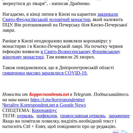
звернутися до лікаря", - написав Драбинко.
Нагадаємо, в кінці липня в Києві на карантин
закривали
Свято-Феодосіївський чоловічий монастир
, який належить
ПЦУ. Він розташований на Печерську біля Києво-Печерської
лаври.
Раніше в Києві неодноразово виявляли коронавірус у
монастирях і в Києво-Печерській лаврі. На початку червня
інфекцію виявили
в Свято-Вознесенському Флорівському
жіночому монастирі
. Там виявили 26 хворих.
Також повідомлялося, що в Дніпропетровській області
священики масово заразилися COVID-19.
Новости от
Корреспондент.net
в Telegram. Подписывайтесь
на наш канал
https://t.me/korrespondentnet
Читайте Korrespondent.net в Google News
СПЕЦТЕМА:
Коронавірус
ТЕГИ:
церковь
,
инфекция
,
православная церковь
,
заражение
Якщо ви помітили помилку, виділіть необхідний текст і
натисніть Ctrl + Enter, щоб повідомити про це редакцію.