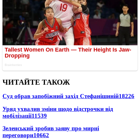
ЧИТАЙТЕ ТАКОЖ
Суд обрав запобіжний захід Стефанішиній
18226
Уряд ухвалив зміни щодо відстрочки від
мобілізації
11539
Зеленський зробив заяву про мирні
переговори
10662