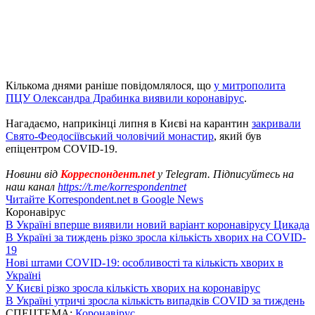
Кількома днями раніше повідомлялося, що
у митрополита
ПЦУ Олександра Драбинка виявили коронавірус
.
Нагадаємо, наприкінці липня в Києві на карантин
закривали
Свято-Феодосіївський чоловічий монастир
, який був
епіцентром COVID-19.
Новини від
Корреспондент.net
у Telegram. Підписуйтесь на
наш канал
https://t.me/korrespondentnet
Читайте Korrespondent.net в Google News
Коронавірус
В Україні вперше виявили новий варіант коронавірусу Цикада
В Україні за тиждень різко зросла кількість хворих на COVID-
19
Нові штами COVID-19: особливості та кількість хворих в
Україні
У Києві різко зросла кількість хворих на коронавірус
В Україні утричі зросла кількість випадків COVID за тиждень
СПЕЦТЕМА:
Коронавірус