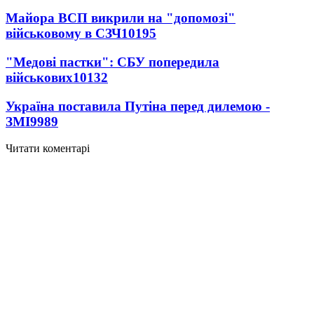
Майора ВСП викрили на "допомозі"
військовому в СЗЧ
10195
"Медові пастки": СБУ попередила
військових
10132
Україна поставила Путіна перед дилемою -
ЗМІ
9989
Читати коментарі