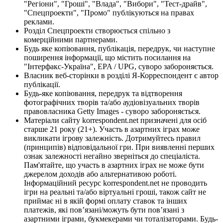
"Регіони", "Гроші", "Влада", "Вибори", "Тест-драйв",
"Спецпроекти", "Промо" публікуються на правах
реклами.
Розділ Спецпроекти створюється спільно з
комерційними партнерами.
Будь яке копіювання, публікація, передрук, чи наступне
поширення інформації, що містить посилання на
"Інтерфакс-Україна", EPA / UPG, суворо забороняється.
Власник веб-сторінки в розділі Я-Корреспондент є автор
публікації.
Будь-яке копіювання, передрук та відтворення
фотографічних творів та/або аудіовізуальних творів
правовласника Getty Images - суворо забороняється.
Матеріали сайту korrespondent.net призначені для осіб
старше 21 року (21+). Участь в азартних іграх може
викликати ігрову залежність. Дотримуйтесь правил
(принципів) відповідальної гри. При виявленні перших
ознак залежності негайно зверніться до спеціаліста.
Пам'ятайте, що участь в азартних іграх не може бути
джерелом доходів або альтернативою роботі.
Інформаційний ресурс korrespondent.net не проводить
ігри на реальні та/або віртуальні гроші, також сайт не
приймає ні в якій формі оплату ставок та інших
платежів, які пов’язані/можуть бути пов’язані з
азартними іграми, букмекерами чи тоталізаторами. Будь-