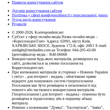
Правила користування сайтом
Договір користування сайтом
Політика у сфері конфіденційності і персональних даних
Угода щодо користування
Редакція
© 2000-2026, Korrespondent.net
Суб'єкт у сфері онлайн-медіа Назва онлайн-медіа –
«КореспонденТ.net» Адреса: 02091, місто Київ,
ХАРКІВСЬКЕ ШОСЕ, будинок 172-Б, офіс 208/1 E-mail:
sunlight@mediadim.com.ua
Телефон: 044-205-43-00
Ідентифікатор медіа – R40-06068
Використання будь-яких матеріалів, розміщених на
сайті, дозволяється за умови посилання на
Корреспондент.net.
При копіюванні матеріалів зі сторінки « Новини України
і світу» , для інтернет - видань - обов'язкове пряме
відкрите для пошукових систем гіперпосилання .
Посилання має бути розміщена в незалежності від
повного або часткового використання матеріалів.
Гіперпосилання ( для інтернет - видань) - повинна бути
розміщена в підзаголовку або в першому абзаці
матеріалу.
Новини з позначками "Думка", "Експертиза", "Заява",