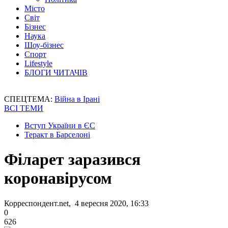
Місто
Світ
Бізнес
Наука
Шоу-бізнес
Спорт
Lifestyle
БЛОГИ ЧИТАЧІВ
СПЕЦТЕМА:
Війна в Ірані
ВСІ ТЕМИ
Вступ України в ЄС
Теракт в Барселоні
Філарет заразився
коронавірусом
Корреспондент.net, 4 вересня 2020, 16:33
0
626