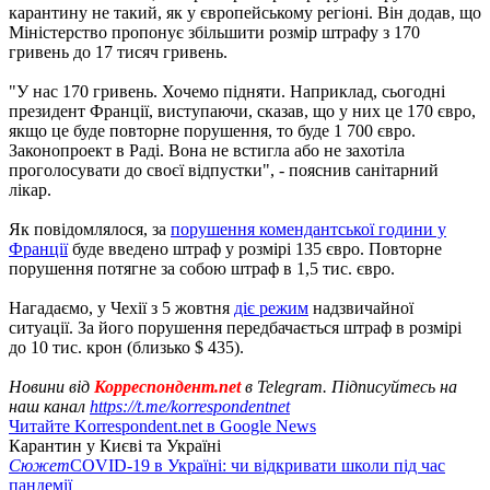
карантину не такий, як у європейському регіоні. Він додав, що
Міністерство пропонує збільшити розмір штрафу з 170
гривень до 17 тисяч гривень.
"У нас 170 гривень. Хочемо підняти. Наприклад, сьогодні
президент Франції, виступаючи, сказав, що у них це 170 євро,
якщо це буде повторне порушення, то буде 1 700 євро.
Законопроект в Раді. Вона не встигла або не захотіла
проголосувати до своєї відпустки", - пояснив санітарний
лікар.
Як повідомлялося, за
порушення комендантської години у
Франції
буде введено штраф у розмірі 135 євро. Повторне
порушення потягне за собою штраф в 1,5 тис. євро.
Нагадаємо, у Чехії з 5 жовтня
діє режим
надзвичайної
ситуації. За його порушення передбачається штраф в розмірі
до 10 тис. крон (близько $ 435).
Новини від
Корреспондент.net
в Telegram. Підписуйтесь на
наш канал
https://t.me/korrespondentnet
Читайте Korrespondent.net в Google News
Карантин у Києві та Україні
Сюжет
COVID-19 в Україні: чи відкривати школи під час
пандемії