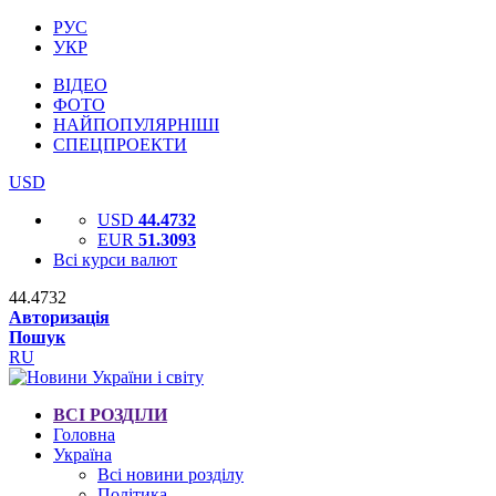
РУС
УКР
ВІДЕО
ФОТО
НАЙПОПУЛЯРНІШІ
СПЕЦПРОЕКТИ
USD
USD
44.4732
EUR
51.3093
Всі курси валют
44.4732
Авторизація
Пошук
RU
ВСІ РОЗДІЛИ
Головна
Україна
Всі новини розділу
Політика