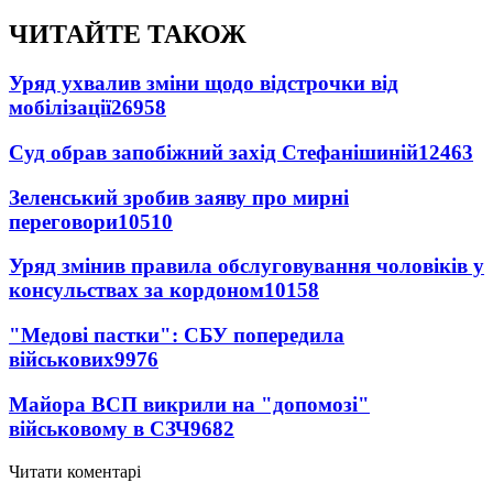
ЧИТАЙТЕ ТАКОЖ
Уряд ухвалив зміни щодо відстрочки від
мобілізації
26958
Суд обрав запобіжний захід Стефанішиній
12463
Зеленський зробив заяву про мирні
переговори
10510
Уряд змінив правила обслуговування чоловіків у
консульствах за кордоном
10158
"Медові пастки": СБУ попередила
військових
9976
Майора ВСП викрили на "допомозі"
військовому в СЗЧ
9682
Читати коментарі