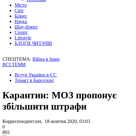
Місто
Світ
Бізнес
Наука
Шоу-бізнес
Спорт
Lifestyle
БЛОГИ ЧИТАЧІВ
СПЕЦТЕМА:
Війна в Ірані
ВСІ ТЕМИ
Вступ України в ЄС
Теракт в Барселоні
Карантин: МОЗ пропонує
збільшити штрафи
Корреспондент.net, 18 жовтня 2020, 03:03
0
892