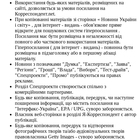
Використання будь-яких матеріалів, розміщених на
сайті, дозволяється за умови посилання на
Корреспондент.net.
При копіюванні матеріалів зі сторінки « Новини України
і світу» , для інтернет - видань - обов'язкове пряме
відкрите для пошукових систем гіперпосилання .
Посилання має бути розміщена в незалежності від
повного або часткового використання матеріалів.
Гіперпосилання ( для інтернет - видань) - повинна бути
розміщена в підзаголовку або в першому абзаці
матеріалу.
Новини з позначками "Думка", "Експертиза", "Заява",
"Регіони", "Гроші", "Влада", "Вибори", "Тест-драйв",
"Спецпроекти", "Промо" публікуються на правах
реклами.
Розділ Спецпроекти створюється спільно з
комерційними партнерами.
Будь яке копіювання, публікація, передрук, чи наступне
поширення інформації, що містить посилання на
"Інтерфакс-Україна", EPA / UPG, суворо забороняється.
Власник веб-сторінки в розділі Я-Корреспондент є автор
публікації.
Будь-яке копіювання, передрук та відтворення
фотографічних творів та/або аудіовізуальних творів
правовласника Getty Images - суворо забороняється.