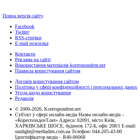
Повна версія сайту
Facebook
Twitter
RSS-стрічки
E-mail розсилка
Контакти
Реклама на сайті
Використання матеріалів korrespondent.net
Правила користування сайтом
Договір користування сайтом
Політика у сфері конфіденційності і персональних даних
Угода щодо користування
Редакція
© 2000-2026, Korrespondent.net
Суб'єкт у сфері онлайн-медіа Назва онлайн-медіа –
«КореспонденТ.net» Адреса: 02091, місто Київ,
ХАРКІВСЬКЕ ШОСЕ, будинок 172-Б, офіс 208/1 E-mail:
sunlight@mediadim.com.ua
Телефон: 044-205-43-00
Ідентифікатор медіа – R40-06068