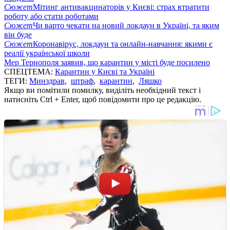
Сюжет
Мітинг антивакцинаторів у Києві: страх втратити
роботу або стати роботами
Сюжет
Чи варто чекати на новий локдаун в Україні, та яким
він буде
Сюжет
Коронавірус, локдаун та онлайн-навчання: якими є
реалії української школи
Мер Тернополя заявив, що карантин у місті буде посилено
СПЕЦТЕМА:
Карантин у Києві та Україні
ТЕГИ:
Минздрав
,
штраф
,
карантин
,
Ляшко
Якщо ви помітили помилку, виділіть необхідний текст і
натисніть Ctrl + Enter, щоб повідомити про це редакцію.