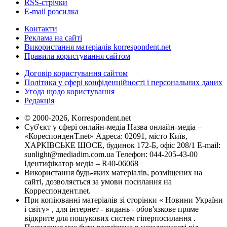
RSS-стрічки
E-mail розсилка
Контакти
Реклама на сайті
Використання матеріалів korrespondent.net
Правила користування сайтом
Договір користування сайтом
Політика у сфері конфіденційності і персональних даних
Угода щодо користування
Редакція
© 2000-2026, Korrespondent.net
Суб'єкт у сфері онлайн-медіа Назва онлайн-медіа –
«КореспонденТ.net» Адреса: 02091, місто Київ,
ХАРКІВСЬКЕ ШОСЕ, будинок 172-Б, офіс 208/1 E-mail:
sunlight@mediadim.com.ua
Телефон: 044-205-43-00
Ідентифікатор медіа – R40-06068
Використання будь-яких матеріалів, розміщених на
сайті, дозволяється за умови посилання на
Корреспондент.net.
При копіюванні матеріалів зі сторінки « Новини України
і світу» , для інтернет - видань - обов'язкове пряме
відкрите для пошукових систем гіперпосилання .