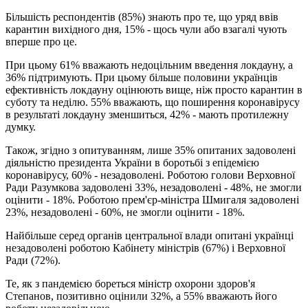
Більшість респондентів (85%) знають про те, що уряд ввів
карантин вихідного дня, 15% - щось чули або взагалі чують
вперше про це.
При цьому 61% вважають недоцільним введення локдауну, а
36% підтримують. При цьому більше половини українців
ефективність локдауну оцінюють вище, ніж просто карантин в
суботу та неділю. 55% вважають, що поширення коронавірусу
в результаті локдауну зменшиться, 42% - мають протилежну
думку.
Також, згідно з опитуванням, лише 35% опитаних задоволені
діяльністю президента України в боротьбі з епідемією
коронавірусу, 60% - незадоволені. Роботою голови Верховної
Ради Разумкова задоволені 33%, незадоволені - 48%, не змогли
оцінити - 18%. Роботою прем'єр-міністра Шмигаля задоволені
23%, незадоволені - 60%, не змогли оцінити - 18%.
Найбільше серед органів центральної влади опитані українці
незадоволені роботою Кабінету міністрів (67%) і Верховної
Ради (72%).
Те, як з пандемією бореться міністр охорони здоров'я
Степанов, позитивно оцінили 32%, а 55% вважають його