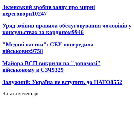
Зеленський зробив заяву про мирні
переговори
10247
Уряд змінив правила обслуговування чоловіків у
консульствах за кордоном
9946
"Медові пастки": СБУ попередила
військових
9758
Майора ВСП викрили на "допомозі"
військовому в СЗЧ
9329
Залужний: Україна не вступить до НАТО
8552
Читати коментарі