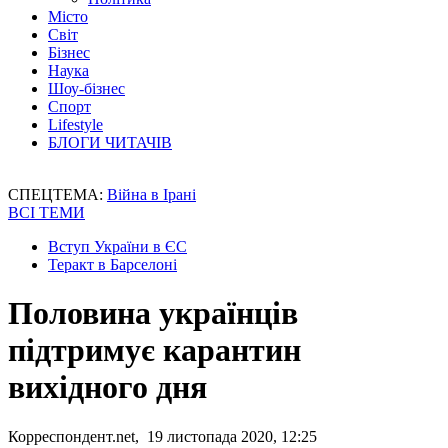
Місто
Світ
Бізнес
Наука
Шоу-бізнес
Спорт
Lifestyle
БЛОГИ ЧИТАЧІВ
СПЕЦТЕМА:
Війна в Ірані
ВСІ ТЕМИ
Вступ України в ЄС
Теракт в Барселоні
Половина українців
підтримує карантин
вихідного дня
Корреспондент.net, 19 листопада 2020, 12:25