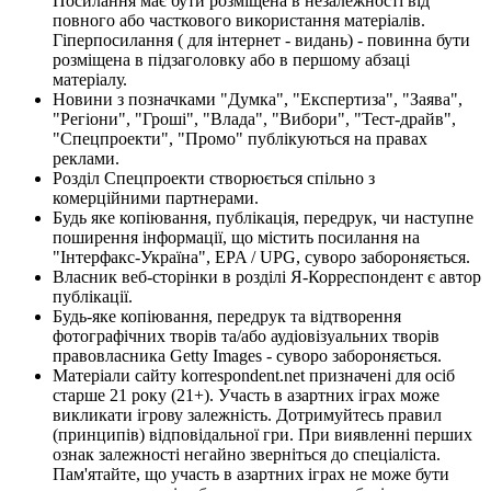
Посилання має бути розміщена в незалежності від
повного або часткового використання матеріалів.
Гіперпосилання ( для інтернет - видань) - повинна бути
розміщена в підзаголовку або в першому абзаці
матеріалу.
Новини з позначками "Думка", "Експертиза", "Заява",
"Регіони", "Гроші", "Влада", "Вибори", "Тест-драйв",
"Спецпроекти", "Промо" публікуються на правах
реклами.
Розділ Спецпроекти створюється спільно з
комерційними партнерами.
Будь яке копіювання, публікація, передрук, чи наступне
поширення інформації, що містить посилання на
"Інтерфакс-Україна", EPA / UPG, суворо забороняється.
Власник веб-сторінки в розділі Я-Корреспондент є автор
публікації.
Будь-яке копіювання, передрук та відтворення
фотографічних творів та/або аудіовізуальних творів
правовласника Getty Images - суворо забороняється.
Матеріали сайту korrespondent.net призначені для осіб
старше 21 року (21+). Участь в азартних іграх може
викликати ігрову залежність. Дотримуйтесь правил
(принципів) відповідальної гри. При виявленні перших
ознак залежності негайно зверніться до спеціаліста.
Пам'ятайте, що участь в азартних іграх не може бути