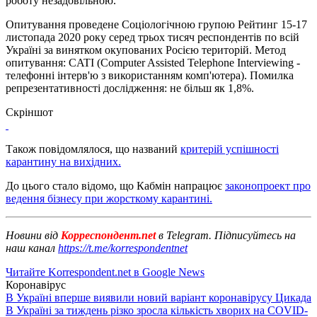
роботу незадовільною.
Опитування проведене Соціологічною групою Рейтинг 15-17
листопада 2020 року серед трьох тисяч респондентів по всій
Україні за винятком окупованих Росією територій. Метод
опитування: CATI (Computer Assisted Telephone Interviewing -
телефонні інтерв'ю з використанням комп'ютера). Помилка
репрезентативності дослідження: не більш як 1,8%.
Скріншот
Також повідомлялося, що названий
критерій успішності
карантину на вихідних.
До цього стало відомо, що Кабмін напрацює
законопроект про
ведення бізнесу при жорсткому карантині.
Новини від
Корреспондент.net
в Telegram. Підписуйтесь на
наш канал
https://t.me/korrespondentnet
Читайте Korrespondent.net в Google News
Коронавірус
В Україні вперше виявили новий варіант коронавірусу Цикада
В Україні за тиждень різко зросла кількість хворих на COVID-