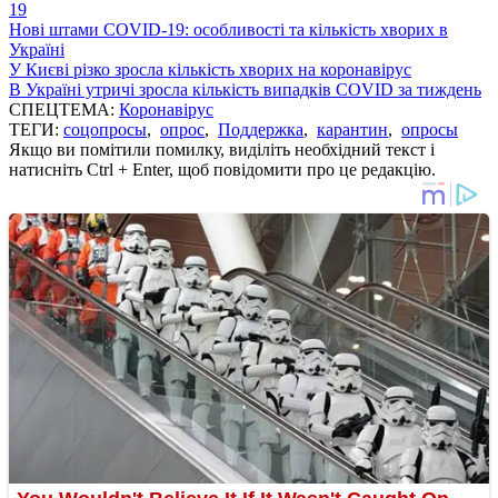
19
Нові штами COVID-19: особливості та кількість хворих в
Україні
У Києві різко зросла кількість хворих на коронавірус
В Україні утричі зросла кількість випадків COVID за тиждень
СПЕЦТЕМА:
Коронавірус
ТЕГИ:
соцопросы
,
опрос
,
Поддержка
,
карантин
,
опросы
Якщо ви помітили помилку, виділіть необхідний текст і
натисніть Ctrl + Enter, щоб повідомити про це редакцію.