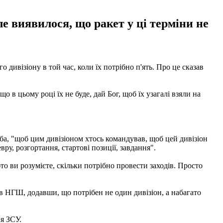
 виявилося, що ракет у ці терміни не
дивізіону в той час, коли їх потрібно п'ять. Про це сказав
в цьому році їх не буде, дай Бог, щоб їх узагалі взяли на
ба, "щоб цим дивізіоном хтось командував, щоб цей дивізіон
ру, розгортання, стартові позиції, завдання".
то ви розумієте, скільки потрібно провести заходів. Просто
в НГШ, додавши, що потрібен не один дивізіон, а набагато
я ЗСУ.