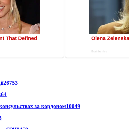
ії
26753
364
 консульствах за кордоном
10049
3