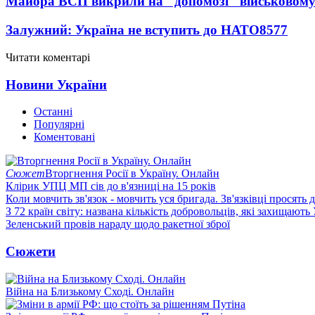
Майора ВСП викрили на "допомозі" військовому
Залужний: Україна не вступить до НАТО
8577
Читати коментарі
Новини України
Останні
Популярні
Коментовані
Сюжет
Вторгнення Росії в Україну. Онлайн
Клірик УПЦ МП сів до в'язниці на 15 років
Коли мовчить зв'язок - мовчить уся бригада. Зв'язківці просять
З 72 країн світу: названа кількість добровольців, які захищають
Зеленський провів нараду щодо ракетної зброї
Сюжети
Війна на Близькому Сході. Онлайн