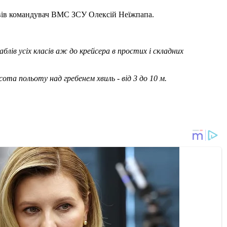
овів командувач ВМС ЗСУ Олексій Неїжпапа.
лів усіх класів аж до крейсера в простих і складних
сота польоту над гребенем хвиль - від 3 до 10 м.