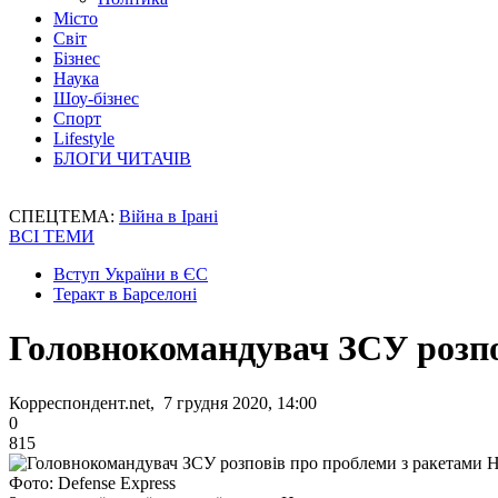
Місто
Світ
Бізнес
Наука
Шоу-бізнес
Спорт
Lifestyle
БЛОГИ ЧИТАЧІВ
СПЕЦТЕМА:
Війна в Ірані
ВСІ ТЕМИ
Вступ України в ЄС
Теракт в Барселоні
Головнокомандувач ЗСУ розпо
Корреспондент.net, 7 грудня 2020, 14:00
0
815
Фото: Defense Express