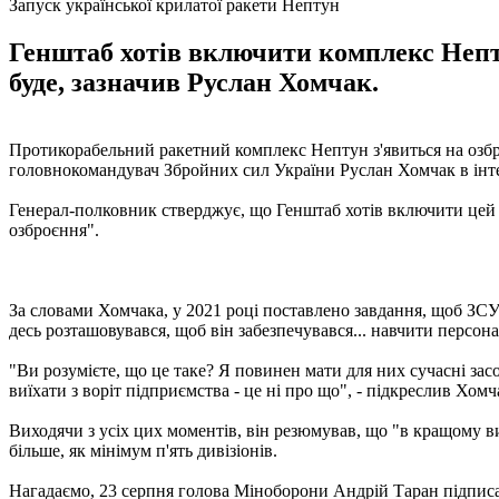
Запуск української крилатої ракети Нептун
Генштаб хотів включити комплекс Непту
буде, зазначив Руслан Хомчак.
Протикорабельний ракетний комплекс Нептун з'явиться на озброєн
головнокомандувач Збройних сил України Руслан Хомчак в ін
Генерал-полковник стверджує, що Генштаб хотів включити цей ко
озброєння".
За словами Хомчака, у 2021 році поставлено завдання, щоб ЗСУ
десь розташовувався, щоб він забезпечувався... навчити персона
"Ви розумієте, що це таке? Я повинен мати для них сучасні засо
виїхати з воріт підприємства - це ні про що", - підкреслив Хомч
Виходячи з усіх цих моментів, він резюмував, що "в кращому в
більше, як мінімум п'ять дивізіонів.
Нагадаємо, 23 серпня голова Міноборони Андрій Таран підпис