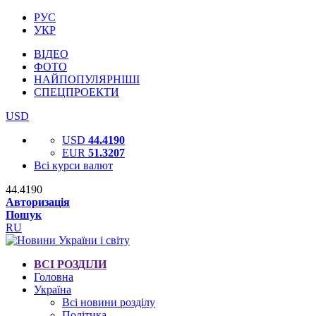
РУС
УКР
ВІДЕО
ФОТО
НАЙПОПУЛЯРНІШІ
СПЕЦПРОЕКТИ
USD
USD
44.4190
EUR
51.3207
Всі курси валют
44.4190
Авторизація
Пошук
RU
ВСІ РОЗДІЛИ
Головна
Україна
Всі новини розділу
Політика