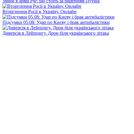
Зміни в армії РФ: що стоїть за рішенням Путіна
Вторгнення Росії в Україну. Онлайн
Підсумки 05.08: Удар по Києву і брак антибалістики
Диверсія в Лейпцигу. Дрон біля українського літака