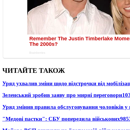
ЧИТАЙТЕ ТАКОЖ
Уряд ухвалив зміни щодо відстрочки від мобілізац
Зеленський зробив заяву про мирні переговори
10
Уряд змінив правила обслуговування чоловіків у
"Медові пастки": СБУ попередила військових
985