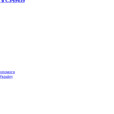
 в СЗЧ
9459
 допомоги
 Україну