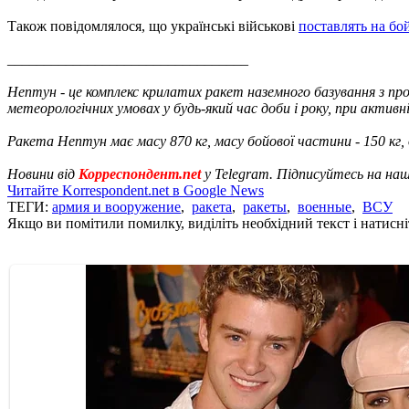
Також повідомлялося, що українські військові
поставлять на бо
_________________________________
Нептун - це комплекс крилатих ракет наземного базування з пр
метеорологічних умовах у будь-який час доби і року, при активн
Ракета Нептун має масу 870 кг, масу бойової частини - 150 кг, д
Новини від
Корреспондент.net
у Telegram. Підписуйтесь на на
Читайте Korrespondent.net в Google News
ТЕГИ:
армия и вооружение
,
ракета
,
ракеты
,
военные
,
ВСУ
Якщо ви помітили помилку, виділіть необхідний текст і натисніт