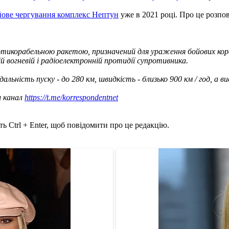
йове чергування комплекс Нептун
уже в 2021 році. Про це розп
отикорабельною ракетою, призначений для ураження бойових кораб
ій вогневій і радіоелектронній протидії супротивника.
альність пуску - до 280 км, швидкість - близько 900 км / год, а ви
ш канал
https://t.me/korrespondentnet
ь Ctrl + Enter, щоб повідомити про це редакцію.