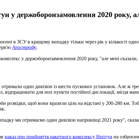
н у держоборонзамовлення 2020 року, але
ні в ЗСУ в кращому випадку тільки через рік у кількості одного 
терв'ю
Апострофу
.
мплекс у держоборонзамовлення 2020 року, "але мені сказали, що 
 отримали один дивізіон із шести пускових установок. Але ж тре
л, відпрацювати для них пункти постійної дислокації, місця манев
би розвідки, щоб вони вразили ціль на відстані у 200-280 км. Тоб
ак.
ипадку ми отримаємо один дивізіон наприкінці 2021 року", сказа
ав
наказ про прийняття ракетного комплексу Нептун
на озброєнн