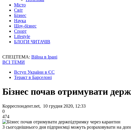
Місто
Світ
Бізнес
Наука
Шоу-бізнес
Спорт
Lifestyle
БЛОГИ ЧИТАЧІВ
СПЕЦТЕМА:
Війна в Ірані
ВСІ ТЕМИ
Вступ України в ЄС
Теракт в Барселоні
Бізнес почав отримувати дер
Корреспондент.net, 10 грудня 2020, 12:33
0
474
З сьогоднішнього дня підприємці можуть розраховувати на доп