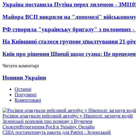
Україна поставила Путіна перед дилемою - ЗМІ
10
Майора ВСП викрили на "допомозі" військовому
РФ створила "українську бригаду" з полонених -
На Київщині сталося групове зґвалтування 21-річ
Київ про рішення Швеції щодо судна: Це прецеден
Читати коментарі
Новини України
Останні
Популярні
Коментовані
Росіяни атакували рейсовий автобус у Нікополі: загинув водій
Зеленськй розповів про розмову з Вучичем
Сюжет
Вторгнення Росії в Україну. Онлайн
США постачатимуть ракети для Patriot - Зеленський