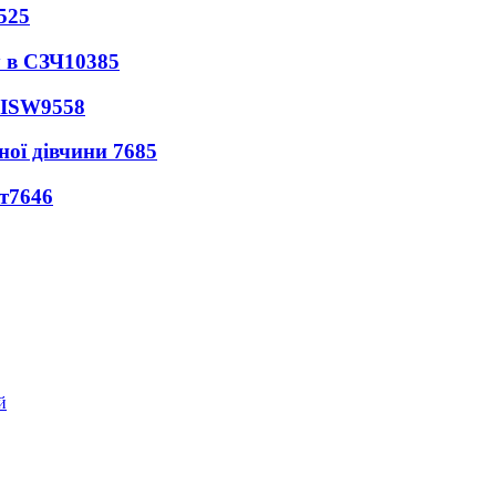
525
 в СЗЧ
10385
 ISW
9558
ної дівчини
7685
т
7646