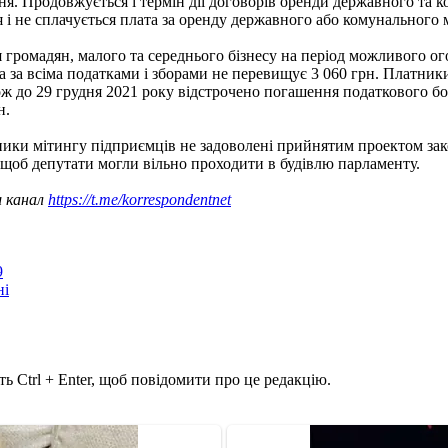
ня. Продовжується і термін дії договорів оренди державного та к
я і не сплачується плата за оренду державного або комунального 
 громадян, малого та середнього бізнесу на період можливого о
а за всіма податками і зборами не перевищує 3 060 грн. Платник
кож до 29 грудня 2021 року відстрочено погашення податкового бор
н.
ники мітингу підприємців не задоволені прийнятим проектом за
 щоб депутати могли вільно проходити в будівлю парламенту.
ш канал
https://t.me/korrespondentnet
9
ні
ь Ctrl + Enter, щоб повідомити про це редакцію.