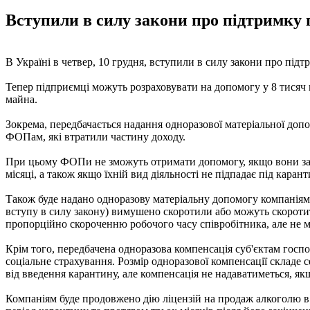
Вступили в силу закони про підтримку п
В Україні в четвер, 10 грудня, вступили в силу закони про підт
Тепер підприємці можуть розраховувати на допомогу у 8 тисяч 
майна.
Зокрема, передбачається надання одноразової матеріальної допо
ФОПам, які втратили частину доходу.
При цьому ФОПи не зможуть отримати допомогу, якщо вони зареє
місяці, а також якщо їхній вид діяльності не підпадає під карант
Також буде надано одноразову матеріальну допомогу компаніям д
вступу в силу закону) вимушено скоротили або можуть скоротити
пропорційно скороченню робочого часу співробітника, але не 
Крім того, передбачена одноразова компенсація суб'єктам госп
соціальне страхування. Розмір одноразової компенсації складе 
від введення карантину, але компенсація не надаватиметься, як
Компаніям буде продовжено дію ліцензій на продаж алкоголю в 