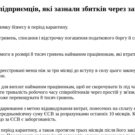
ідприємців, які зазнали збитків через з
римку бізнесу в період карантину.
гривень, списання і відстрочку погашення податкового боргу й 
моги в розмірі 8 тисяч гривень найманим працівникам, які втрати
стровані менш ніж за три місяці до вступу в силу цього закону
ин.
ля виплат найманим працівникам, щоб не скорочувати їх під час 
 тривалість робочого часу співробітників через простій у зв'яз
може перевищувати 8 тисяч гривень.
одарювання з метою відшкодування витрат, понесених на сплату 
середньомісячну суму ЄСВ за розрахунками останніх 10 місяців. 
що за ЄСВ є заборгованість.
період карантину, а також протягом трьох місяців після його за