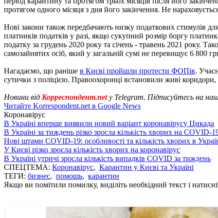
період карантину та протягом трьох місяців після його закінчен
протягом одного місяця з дня його закінчення. Не нараховуєтьс
Нові закони також передбачають низку податкових стимулів для
платників податків у разі, якщо сукупний розмір боргу платник
податку за грудень 2020 року та січень - травень 2021 року. Та
самозайнятих осіб, який у загальній сумі не перевищує 6 800 гр
Нагадаємо, що раніше
в Києві пройшли протести ФОПів
. Учас
сутички з поліцією. Правоохоронці встановили живі коридори,
Новини від
Корреспондент.net
у Telegram. Підписуйтесь на на
Читайте Korrespondent.net в Google News
Коронавірус
В Україні вперше виявили новий варіант коронавірусу Цикада
В Україні за тиждень різко зросла кількість хворих на COVID-1
Нові штами COVID-19: особливості та кількість хворих в Украї
У Києві різко зросла кількість хворих на коронавірус
В Україні утричі зросла кількість випадків COVID за тиждень
СПЕЦТЕМА:
Коронавірус
,
Карантин у Києві та Україні
ТЕГИ:
бизнес
,
помощь
,
карантин
Якщо ви помітили помилку, виділіть необхідний текст і натисніт