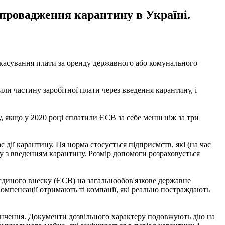
апровадження карантину в Україні.
скасування плати за оренду державного або комунального
ли частину заробітної плати через введення карантину, і
, якщо у 2020 році сплатили ЄСВ за себе менш ніж за три
дії карантину. Ця норма стосується підприємств, які (на час
ку з введенням карантину. Розмір допомоги розраховується
єдиного внеску (ЄСВ) на загальнообов'язкове державне
Компенсації отримають ті компанії, які реально постраждають
кінчення. Документи дозвільного характеру подовжують дію на