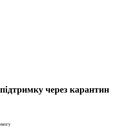
жпідтримку через карантин
омогу