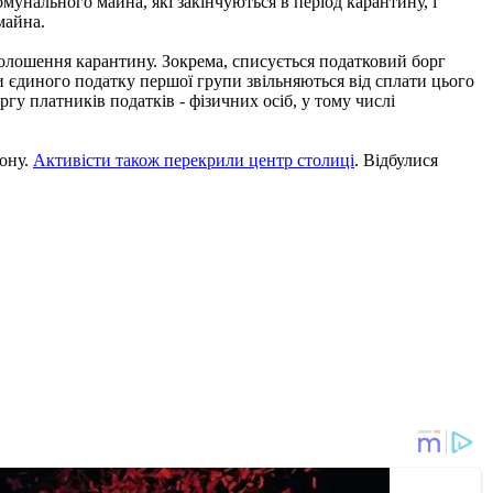
омунального майна, які закінчуються в період карантину, і
майна.
голошення карантину. Зокрема, списується податковий борг
и єдиного податку першої групи звільняються від сплати цього
гу платників податків - фізичних осіб, у тому числі
кону.
Активісти також перекрили центр столиці
. Відбулися