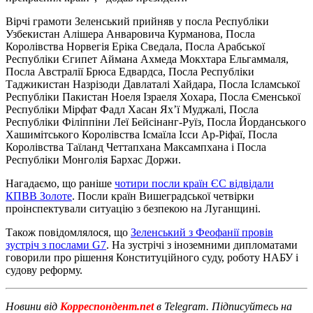
Вірчі грамоти Зеленський прийняв у посла Республіки
Узбекистан Алішера Анваровича Курманова, Посла
Королівства Норвегія Еріка Сведала, Посла Арабської
Республіки Єгипет Аймана Ахмеда Мокхтара Ельгаммаля,
Посла Австралії Брюса Едвардса, Посла Республіки
Таджикистан Назрізоди Давлаталі Хайдара, Посла Ісламської
Республіки Пакистан Ноеля Ізраеля Хохара, Посла Єменської
Республіки Мірфат Фадл Хасан Ях’ї Муджалі, Посла
Республіки Філіппіни Леї Бейсінанг-Руїз, Посла Йорданського
Хашимітського Королівства Ісмаїла Ісси Ар-Ріфаї, Посла
Королівства Таїланд Четтапхана Максампхана і Посла
Республіки Монголія Бархас Доржи.
Нагадаємо, що раніше
чотири посли країн ЄС відвідали
КПВВ Золоте
. Посли країн Вишеградської четвірки
проінспектували ситуацію з безпекою на Луганщині.
Також повідомлялося, що
Зеленський з Феофанії провів
зустріч з послами G7
. На зустрічі з іноземними дипломатами
говорили про рішення Конституційного суду, роботу НАБУ і
судову реформу.
Новини від
Корреспондент.net
в Telegram. Підписуйтесь на