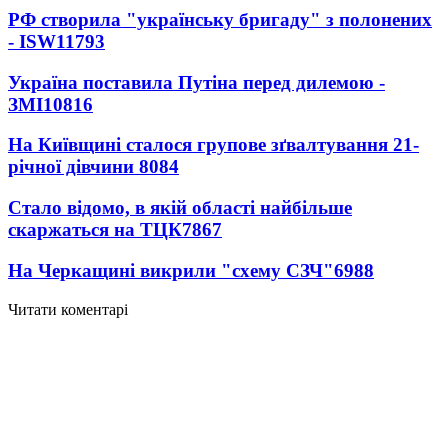
РФ створила "українську бригаду" з полонених
- ISW
11793
Україна поставила Путіна перед дилемою -
ЗМІ
10816
На Київщині сталося групове зґвалтування 21-
річної дівчини
8084
Стало відомо, в якій області найбільше
скаржаться на ТЦК
7867
На Черкащині викрили "схему СЗЧ"
6988
Читати коментарі