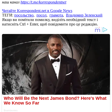
наш канал
https://t.me/korrespondentnet
Читайте Korrespondent.net в Google News
ТЕГИ:
посольство
,
посол
,
грамота
,
Владимир Зеленский
Якщо ви помітили помилку, виділіть необхідний текст і
натисніть Ctrl + Enter, щоб повідомити про це редакцію.