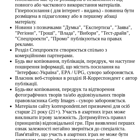
повного або часткового використання матеріалів.
Гіперпосилання ( для інтернет - видань) - повинна бути
розміщена в підзаголовку або в першому абзаці
матеріалу.
Новини з позначками "Думка", "Експертиза", "Заява",
"Регіони", "Гроші", "Влада", "Вибори", "Тест-драйв",
"Спецпроекти", "Промо" публікуються на правах
реклами.
Розділ Спецпроекти створюється спільно з
комерційними партнерами.
Будь яке копіювання, публікація, передрук, чи наступне
поширення інформації, що містить посилання на
"Інтерфакс-Україна", EPA / UPG, суворо забороняється.
Власник веб-сторінки в розділі Я-Корреспондент є автор
публікації.
Будь-яке копіювання, передрук та відтворення
фотографічних творів та/або аудіовізуальних творів
правовласника Getty Images - суворо забороняється.
Матеріали сайту korrespondent.net призначені для осіб
старше 21 року (21+). Участь в азартних іграх може
викликати ігрову залежність. Дотримуйтесь правил
(принципів) відповідальної гри. При виявленні перших
ознак залежності негайно зверніться до спеціаліста.
Пам'ятайте, що участь в азартних іграх не може бути
джерелом доходів або альтернативою роботі.