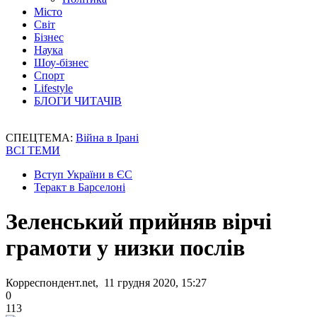
Місто
Світ
Бізнес
Наука
Шоу-бізнес
Спорт
Lifestyle
БЛОГИ ЧИТАЧІВ
СПЕЦТЕМА:
Війна в Ірані
ВСІ ТЕМИ
Вступ України в ЄС
Теракт в Барселоні
Зеленський прийняв вірчі
грамоти у низки послів
Корреспондент.net, 11 грудня 2020, 15:27
0
113