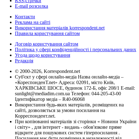
RSS-стрічки
E-mail розсилка
Контакти
Реклама на сайті
Використання матеріалів korrespondent.net
Правила користування сайтом
Договір користування сайтом
Політика у сфері конфіденційності і персональних даних
Угода щодо користування
Редакція
© 2000-2026, Korrespondent.net
Суб'єкт у сфері онлайн-медіа Назва онлайн-медіа –
«КореспонденТ.net» Адреса: 02091, місто Київ,
ХАРКІВСЬКЕ ШОСЕ, будинок 172-Б, офіс 208/1 E-mail:
sunlight@mediadim.com.ua
Телефон: 044-205-43-00
Ідентифікатор медіа – R40-06068
Використання будь-яких матеріалів, розміщених на
сайті, дозволяється за умови посилання на
Корреспондент.net.
При копіюванні матеріалів зі сторінки « Новини України
і світу» , для інтернет - видань - обов'язкове пряме
відкрите для пошукових систем гіперпосилання .
Посилання має бути розміщена в незалежності від