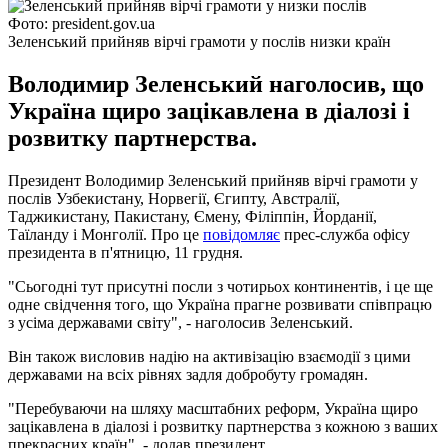
Фото: president.gov.ua
Зеленський прийняв вірчі грамоти у послів низки країн
Володимир Зеленський наголосив, що
Україна щиро зацікавлена в діалозі і
розвитку партнерства.
Президент Володимир Зеленський прийняв вірчі грамоти у
послів Узбекистану, Норвегії, Єгипту, Австралії,
Таджикистану, Пакистану, Ємену, Філіппін, Йорданії,
Таїланду і Монголії. Про це
повідомляє
прес-служба офісу
президента в п'ятницю, 11 грудня.
"Сьогодні тут присутні посли з чотирьох континентів, і це ще
одне свідчення того, що Україна прагне розвивати співпрацю
з усіма державами світу", - наголосив Зеленський.
Він також висловив надію на активізацію взаємодії з цими
державами на всіх рівнях задля добробуту громадян.
"Перебуваючи на шляху масштабних реформ, Україна щиро
зацікавлена ​​в діалозі і розвитку партнерства з кожною з ваших
прекрасних країн", - додав президент.