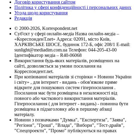
Договір користування сайтом
Політика у сфері конфіденційності і персональних даних
Угода щодо користування
Редакція
© 2000-2026, Korrespondent.net
Суб'єкт у сфері онлайн-медіа Назва онлайн-медіа –
«КореспонденТ.net» Адреса: 02091, місто Київ,
ХАРКІВСЬКЕ ШОСЕ, будинок 172-Б, офіс 208/1 E-mail:
sunlight@mediadim.com.ua
Телефон: 044-205-43-00
Ідентифікатор медіа – R40-06068
Використання будь-яких матеріалів, розміщених на
сайті, дозволяється за умови посилання на
Корреспондент.net.
При копіюванні матеріалів зі сторінки « Новини України
і світу» , для інтернет - видань - обов'язкове пряме
відкрите для пошукових систем гіперпосилання .
Посилання має бути розміщена в незалежності від
повного або часткового використання матеріалів.
Гіперпосилання ( для інтернет - видань) - повинна бути
розміщена в підзаголовку або в першому абзаці
матеріалу.
Новини з позначками "Думка", "Експертиза", "Заява",
"Регіони", "Гроші", "Влада", "Вибори", "Тест-драйв",
"Спецпроекти", "Промо" публікуються на правах