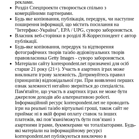
реклами.
Розділ Спецпроекти створюється спільно з
комерційними партнерами.
Будь яке копіювання, публікація, передрук, чи наступне
поширення інформації, що містить посилання на
"Інтерфакс-Україна", EPA / UPG, суворо забороняється.
Власник веб-сторінки в розділі Я-Корреспондент є автор
публікації.
Будь-яке копіювання, передрук та відтворення
фотографічних творів та/або аудіовізуальних творів
правовласника Getty Images - суворо забороняється.
Матеріали сайту korrespondent.net призначені для осіб
старше 21 року (21+). Участь в азартних іграх може
викликати ігрову залежність. Дотримуйтесь правил
(принципів) відповідальної гри. При виявленні перших
ознак залежності негайно зверніться до спеціаліста.
Пам'ятайте, що участь в азартних іграх не може бути
джерелом доходів або альтернативою роботі.
Інформаційний ресурс korrespondent.net не проводить
ігри на реальні та/або віртуальні гроші, також сайт не
приймає ні в якій формі оплату ставок та інших
платежів, які пов’язані/можуть бути пов’язані з
азартними іграми, букмекерами чи тоталізаторами. Будь-
які матеріали на інформаційному ресурсі
korrespondent.net публікуються виключно в