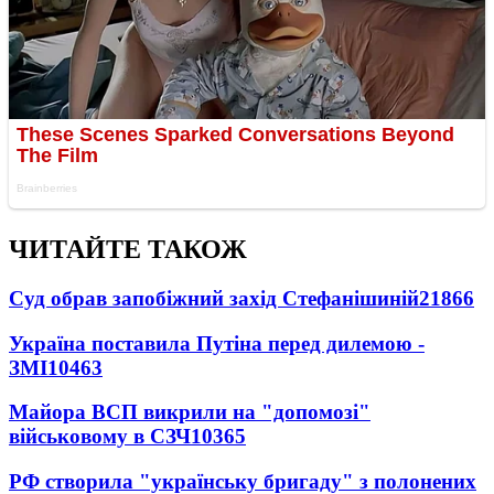
ЧИТАЙТЕ ТАКОЖ
Суд обрав запобіжний захід Стефанішиній
21866
Україна поставила Путіна перед дилемою -
ЗМІ
10463
Майора ВСП викрили на "допомозі"
військовому в СЗЧ
10365
РФ створила "українську бригаду" з полонених