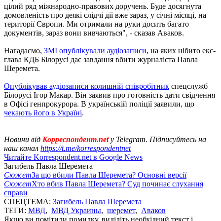
цілий ряд міжнародно-правових доручень. Буде досягнута
домовленість про деякі слідчі дії вже зараз, у січні місяці, на
території Європи. Ми отримали на руки досить багато
документів, зараз вони вивчаються", - сказав Аваков.
Нагадаємо,
ЗМІ опублікували аудіозаписи
, на яких нібито екс-
глава КДБ Білорусі дає завдання вбити журналіста Павла
Шеремета.
Опублікував аудіозаписи колишній співробітник
спецслужб
Білорусі Ігор Макар. Він заявив про готовність дати свідчення
в Офісі генпрокурора. В українській поліції заявили, що
чекають його в Україні
.
Новини від
Корреспондент.net
у Telegram. Підписуйтесь на
наш канал
https://t.me/korrespondentnet
Читайте Korrespondent.net в Google News
Загибель Павла Шеремета
Сюжет
За що вбили Павла Шеремета? Основні версії
Сюжет
Хто вбив Павла Шеремета? Суд починає слухання
справи
СПЕЦТЕМА:
Загибель Павла Шеремета
ТЕГИ:
МВД
,
МВД Украины
,
шеремет
,
Аваков
Якщо ви помітили помилку, виділіть необхідний текст і