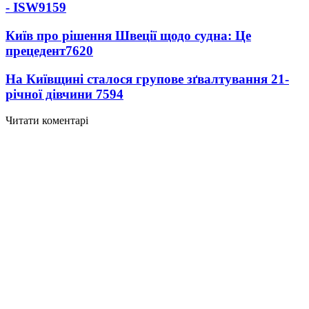
- ISW
9159
Київ про рішення Швеції щодо судна: Це
прецедент
7620
На Київщині сталося групове зґвалтування 21-
річної дівчини
7594
Читати коментарі