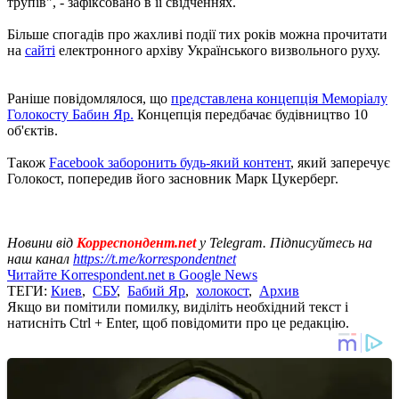
трупів", - зафіксовано в її свідченнях.
Більше спогадів про жахливі події тих років можна прочитати
на
сайті
електронного архіву Українського визвольного руху.
Раніше повідомлялося, що
представлена ​​концепція Меморіалу
Голокосту Бабин Яр.
Концепція передбачає будівництво 10
об'єктів.
Також
Facebook заборонить будь-який контент
, який заперечує
Голокост, попередив його засновник Марк Цукерберг.
Новини від
Корреспондент.net
у Telegram. Підписуйтесь на
наш канал
https://t.me/korrespondentnet
Читайте Korrespondent.net в Google News
ТЕГИ:
Киев
,
СБУ
,
Бабий Яр
,
холокост
,
Архив
Якщо ви помітили помилку, виділіть необхідний текст і
натисніть Ctrl + Enter, щоб повідомити про це редакцію.