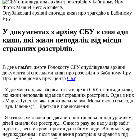
Фото: Manuel Herz Architects
Опубліковані архівні спогади киян про трагедію в Бабиному
Яру
У документах з архіву СБУ є спогади
киян, які жили неподалік від місця
страшних розстрілів.
В день пам'яті жертв Голокосту СБУ опублікувала архівні
документи зі спогадами киян про розстріли в Бабиному Яру.
Про це повідомив прес-центр
СБУ
.
"У документах, які зберігаються в архіві СБУ, є спогади киян,
які жили неподалік від місця страшних розстрілів. Одна з них
- Марія Луценко, яка проживала на вул. Мельникова (сьогодні
- вул. Іллєнка)", - йдеться в повідомленні.
"Я бачила, як людей роздягали і розстрілювали над урвищем,
дітей кидали без розстрілу... Одного разу до нас у двір забіг
підліток, весь у крові, просив дати йому води. Він впав у яр
неушкодженим і після закінчення розстрілів вибрався з-під