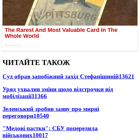
ЧИТАЙТЕ ТАКОЖ
Суд обрав запобіжний захід Стефанішиній
13621
Уряд ухвалив зміни щодо відстрочки від
мобілізації
11366
Зеленський зробив заяву про мирні
переговори
10540
"Медові пастки": СБУ попередила
військових
10017