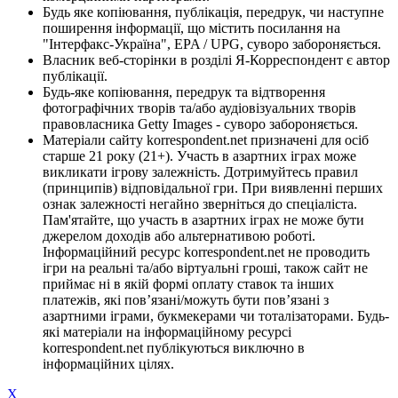
Будь яке копіювання, публікація, передрук, чи наступне
поширення інформації, що містить посилання на
"Інтерфакс-Україна", EPA / UPG, суворо забороняється.
Власник веб-сторінки в розділі Я-Корреспондент є автор
публікації.
Будь-яке копіювання, передрук та відтворення
фотографічних творів та/або аудіовізуальних творів
правовласника Getty Images - суворо забороняється.
Матеріали сайту korrespondent.net призначені для осіб
старше 21 року (21+). Участь в азартних іграх може
викликати ігрову залежність. Дотримуйтесь правил
(принципів) відповідальної гри. При виявленні перших
ознак залежності негайно зверніться до спеціаліста.
Пам'ятайте, що участь в азартних іграх не може бути
джерелом доходів або альтернативою роботі.
Інформаційний ресурс korrespondent.net не проводить
ігри на реальні та/або віртуальні гроші, також сайт не
приймає ні в якій формі оплату ставок та інших
платежів, які пов’язані/можуть бути пов’язані з
азартними іграми, букмекерами чи тоталізаторами. Будь-
які матеріали на інформаційному ресурсі
korrespondent.net публікуються виключно в
інформаційних цілях.
X