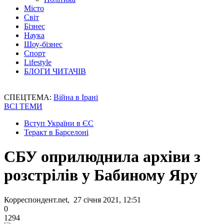
Місто
Світ
Бізнес
Наука
Шоу-бізнес
Спорт
Lifestyle
БЛОГИ ЧИТАЧІВ
СПЕЦТЕМА:
Війна в Ірані
ВСІ ТЕМИ
Вступ України в ЄС
Теракт в Барселоні
СБУ оприлюднила архіви з
розстрілів у Бабиному Яру
Корреспондент.net, 27 січня 2021, 12:51
0
1294