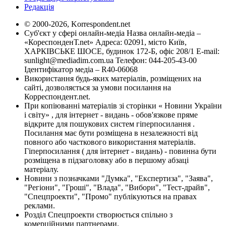
Редакція
© 2000-2026, Korrespondent.net
Суб'єкт у сфері онлайн-медіа Назва онлайн-медіа –
«КореспонденТ.net» Адреса: 02091, місто Київ,
ХАРКІВСЬКЕ ШОСЕ, будинок 172-Б, офіс 208/1 E-mail:
sunlight@mediadim.com.ua
Телефон: 044-205-43-00
Ідентифікатор медіа – R40-06068
Використання будь-яких матеріалів, розміщених на
сайті, дозволяється за умови посилання на
Корреспондент.net.
При копіюванні матеріалів зі сторінки « Новини України
і світу» , для інтернет - видань - обов'язкове пряме
відкрите для пошукових систем гіперпосилання .
Посилання має бути розміщена в незалежності від
повного або часткового використання матеріалів.
Гіперпосилання ( для інтернет - видань) - повинна бути
розміщена в підзаголовку або в першому абзаці
матеріалу.
Новини з позначками "Думка", "Експертиза", "Заява",
"Регіони", "Гроші", "Влада", "Вибори", "Тест-драйв",
"Спецпроекти", "Промо" публікуються на правах
реклами.
Розділ Спецпроекти створюється спільно з
комерційними партнерами.