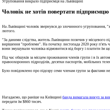
Угруповання викрало підприємця на Львівщині
Чоловік не хотів повертати підприємцю 
На Львівщині чоловік звернувся до злочинного угруповання, 
лютого.
"За даними слідства, житель Львівщини позичив у місцевого пі
вирішення "проблеми". На початку листопада 2020 року п'ять ч
вони змушували чоловіка відмовитися від боргу і платити їм що
Під час обшуків за місцем проживання членів групи і в їх авт
правоохоронних підрозділів, десятки паспортів, мобільних теле
Було повідомлено про підозру семи членам групи за фактами не
Нагадаємо, що раніше на Київщині
банда вимагала викуп за ви
передати їм $860 тисяч.