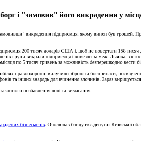
борг і "замовив" його викрадення у міс
"замовивши" викрадення підприємця, якому винен був грошей. П
дприємця 200 тисяч доларів США і, щоб не повертати 158 тисяч д
ленів групи викрали підприємця і вивезли за межі Львова: заст
місяця по 5 тисяч гривень за можливість безперешкодно вести біз
омобілях правоохоронці вилучили зброю та боєприпаси, посвідчен
фонів та інших знарядь для вчинення злочинів. Зараз вирішується
законного позбавлення волі та вимагання.
крадених бізнесменів
. Очолював банду екс-депутат Київської об