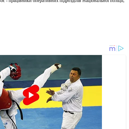
воє - працівники оперативних підрозділів Національної поліції,