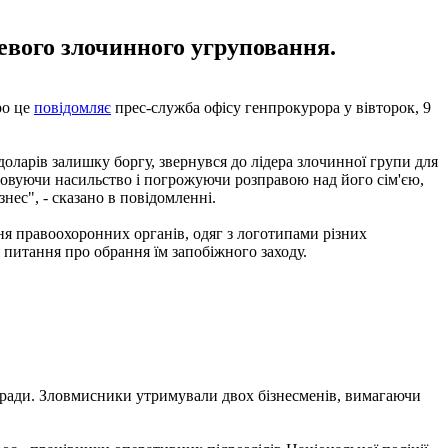
цевого злочинного угруповання.
ро це
повідомляє
прес-служба офісу генпрокурора у вівторок, 9
оларів залишку боргу, звернувся до лідера злочинної групи для
осовуючи насильство і погрожуючи розправою над його сім'єю,
нес", - сказано в повідомленні.
ня правоохоронних органів, одяг з логотипами різних
 питання про обрання їм запобіжного заходу.
лради. Зловмисники утримували двох бізнесменів, вимагаючи