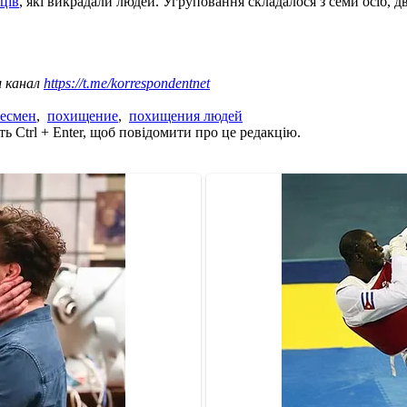
ців
, які викрадали людей. Угруповання складалося з семи осіб, д
ш канал
https://t.me/korrespondentnet
есмен
,
похищение
,
похищения людей
ь Ctrl + Enter, щоб повідомити про це редакцію.