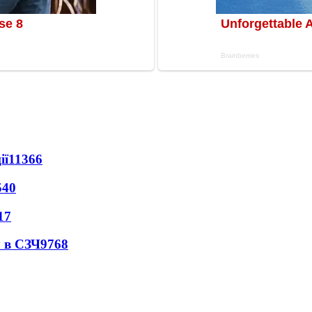
ії
11366
540
17
 в СЗЧ
9768