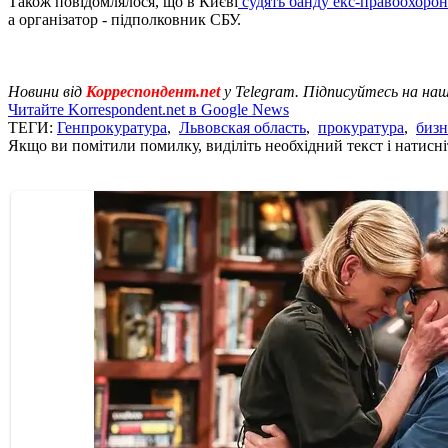
Також повідомлялося, що в Києві
судять банду екс-правоохорон
а організатор - підполковник СБУ.
Новини від
Корреспондент.net
у Telegram. Підписуйтесь на на
Читайте Korrespondent.net в Google News
ТЕГИ:
Генпрокуратура
,
Львовская область
,
прокуратура
,
бизн
Якщо ви помітили помилку, виділіть необхідний текст і натисніт