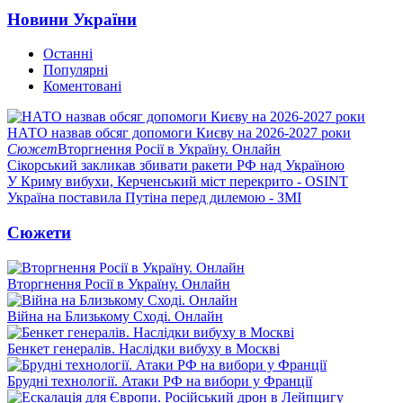
Новини України
Останні
Популярні
Коментовані
НАТО назвав обсяг допомоги Києву на 2026-2027 роки
Сюжет
Вторгнення Росії в Україну. Онлайн
Сікорський закликав збивати ракети РФ над Україною
У Криму вибухи, Керченський міст перекрито - OSINT
Україна поставила Путіна перед дилемою - ЗМІ
Сюжети
Вторгнення Росії в Україну. Онлайн
Війна на Близькому Сході. Онлайн
Бенкет генералів. Наслідки вибуху в Москві
Брудні технології. Атаки РФ на вибори у Франції