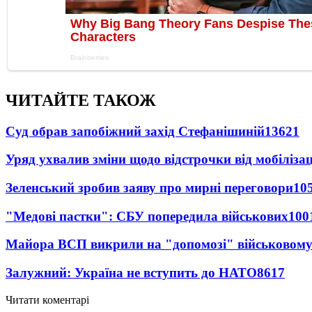
ЧИТАЙТЕ ТАКОЖ
Суд обрав запобіжний захід Стефанішиній
13621
Уряд ухвалив зміни щодо відстрочки від мобілізац
Зеленський зробив заяву про мирні переговори
10
"Медові пастки": СБУ попередила військових
100
Майора ВСП викрили на "допомозі" військовому
Залужний: Україна не вступить до НАТО
8617
Читати коментарі