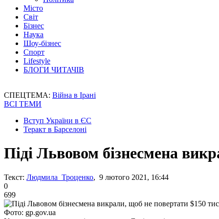
Місто
Світ
Бізнес
Наука
Шоу-бізнес
Спорт
Lifestyle
БЛОГИ ЧИТАЧІВ
СПЕЦТЕМА:
Війна в Ірані
ВСІ ТЕМИ
Вступ України в ЄС
Теракт в Барселоні
Піді Львовом бізнесмена викр
Текст:
Людмила Троценко
, 9 лютого 2021, 16:44
0
699
Фото: gp.gov.ua