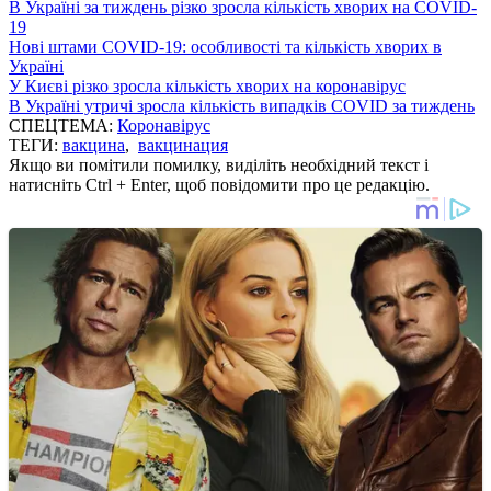
В Україні за тиждень різко зросла кількість хворих на COVID-
19
Нові штами COVID-19: особливості та кількість хворих в
Україні
У Києві різко зросла кількість хворих на коронавірус
В Україні утричі зросла кількість випадків COVID за тиждень
СПЕЦТЕМА:
Коронавірус
ТЕГИ:
вакцина
,
вакцинация
Якщо ви помітили помилку, виділіть необхідний текст і
натисніть Ctrl + Enter, щоб повідомити про це редакцію.