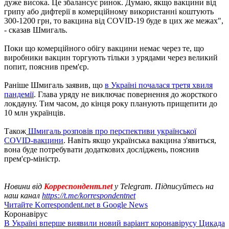
дуже висока. Це збалансує ринок. Думаю, якщо вакцини від
грипу або дифтерії в комерційному використанні коштують
300-1200 грн, то вакцина від СOVID-19 буде в цих же межах",
- сказав Шмигаль.
Поки що комерційного обігу вакцини немає через те, що
виробники вакцин торгують тільки з урядами через великий
попит, пояснив прем'єр.
Раніше Шмигаль заявив, що
в Україні почалася третя хвиля
пандемії
. Глава уряду не виключає повернення до жорсткого
локдауну. Тим часом, до кінця року планують прищепити до
10 млн українців.
Також
Шмигаль розповів про перспективи української
COVID-вакцини
. Навіть якщо українська вакцина з'явиться,
вона буде потребувати додаткових досліджень, пояснив
прем'єр-міністр.
Новини від
Корреспондент.net
у Telegram. Підписуйтесь на
наш канал
https://t.me/korrespondentnet
Читайте Korrespondent.net в Google News
Коронавірус
В Україні вперше виявили новий варіант коронавірусу Цикада