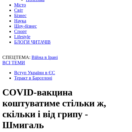
Місто
Світ
Бізнес
Наука
Шоу-бізнес
Спорт
Lifestyle
БЛОГИ ЧИТАЧІВ
СПЕЦТЕМА:
Війна в Ірані
ВСІ ТЕМИ
Вступ України в ЄС
Теракт в Барселоні
COVID-вакцина
коштуватиме стільки ж,
скільки і від грипу -
Шмигаль