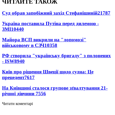
ЧИТАЙТЕ ТАКОЖ
Суд обрав запобіжний захід Стефанішиній
21787
Україна поставила Путіна перед дилемою -
ЗМІ
10440
Майора ВСП викрили на "допомозі"
військовому в СЗЧ
10358
РФ створила "українську бригаду" з полонених
- ISW
8940
Київ про рішення Швеції щодо судна: Це
прецедент
7617
На Київщині сталося групове зґвалтування 21-
річної дівчини
7556
Читати коментарі