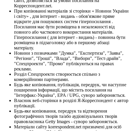
сайті, дозволяється за умови посилання на
Корреспондент.net.
При копіюванні матеріалів зі сторінки « Новини України
і світу» , для інтернет - видань - обов'язкове пряме
відкрите для пошукових систем гіперпосилання .
Посилання має бути розміщена в незалежності від
повного або часткового використання матеріалів.
Гіперпосилання ( для інтернет - видань) - повинна бути
розміщена в підзаголовку або в першому абзаці
матеріалу.
Новини з позначками "Думка", "Експертиза", "Заява",
"Регіони", "Гроші", "Влада", "Вибори", "Тест-драйв",
"Спецпроекти", "Промо" публікуються на правах
реклами.
Розділ Спецпроекти створюється спільно з
комерційними партнерами.
Будь яке копіювання, публікація, передрук, чи наступне
поширення інформації, що містить посилання на
"Інтерфакс-Україна", EPA / UPG, суворо забороняється.
Власник веб-сторінки в розділі Я-Корреспондент є автор
публікації.
Будь-яке копіювання, передрук та відтворення
фотографічних творів та/або аудіовізуальних творів
правовласника Getty Images - суворо забороняється.
Матеріали сайту korrespondent.net призначені для осіб