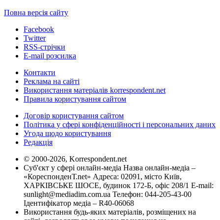
Повна версія сайту
Facebook
Twitter
RSS-стрічки
E-mail розсилка
Контакти
Реклама на сайті
Використання матеріалів korrespondent.net
Правила користування сайтом
Договір користування сайтом
Політика у сфері конфіденційності і персональних даних
Угода щодо користування
Редакція
© 2000-2026, Korrespondent.net
Суб'єкт у сфері онлайн-медіа Назва онлайн-медіа –
«КореспонденТ.net» Адреса: 02091, місто Київ,
ХАРКІВСЬКЕ ШОСЕ, будинок 172-Б, офіс 208/1 E-mail:
sunlight@mediadim.com.ua
Телефон: 044-205-43-00
Ідентифікатор медіа – R40-06068
Використання будь-яких матеріалів, розміщених на