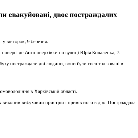
ули евакуйовані, двоє постраждалих
у вівторок, 9 березня.
поверсі дев'ятиповерхівки по вулиці Юрія Коваленка, 7.
ибуху постраждали дві людини, вони були госпіталізовані в
домоволодіння в Харківській області.
х вихопив вибуховий пристрій і привів його в дію. Постраждала