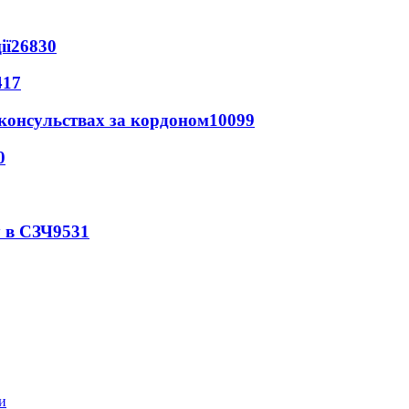
ії
26830
417
 консульствах за кордоном
10099
0
 в СЗЧ
9531