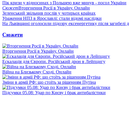
Пік кризи у відносинах з Польщею вже минув - посол України
Сюжет
Вторгнення Росії в Україну. Онлайн
Зеленський звільнив послів у чотирьох країнах
Ураження НПЗ в Ярославлі: стали відомі наслідки
На Львівщині оголосили підозру ексенергетику після загибелі 
Сюжети
Вторгнення Росії в Україну. Онлайн
Ескалація для Європи. Російський дрон в Лейпцигу
Війна на Близькому Сході. Онлайн
Зміни в армії РФ: що стоїть за рішенням Путіна
Підсумки 05.08: Удар по Києву і брак антибалістики