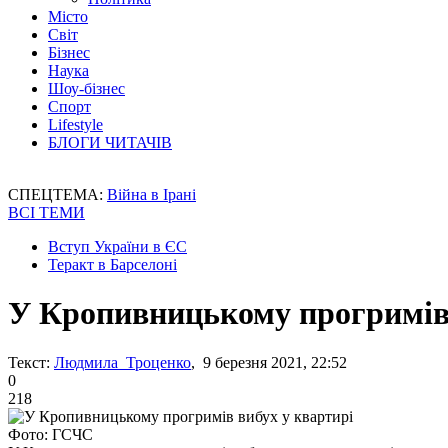
Місто
Світ
Бізнес
Наука
Шоу-бізнес
Спорт
Lifestyle
БЛОГИ ЧИТАЧІВ
СПЕЦТЕМА:
Війна в Ірані
ВСІ ТЕМИ
Вступ України в ЄС
Теракт в Барселоні
У Кропивницькому прогримів 
Текст:
Людмила Троценко
, 9 березня 2021, 22:52
0
218
Фото: ГСЧС