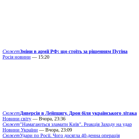
Сюжет
Зміни в армії РФ: що стоїть за рішенням Путіна
Росія новини
— 15:20
Сюжет
Диверсія в Лейпцигу. Дрон біля українського літака
Новини світу
— Вчора, 23:36
Сюжет
"Намагаються зламати Київ". Реакція Заходу на удар
Новини України
— Вчора, 23:09
Сюжет
Удари по Росії. Чого досягла 40-денна операція