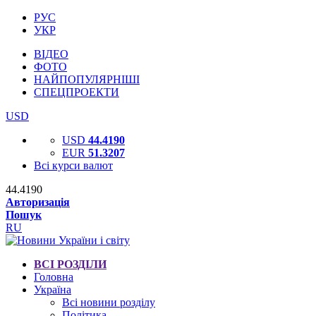
РУС
УКР
ВІДЕО
ФОТО
НАЙПОПУЛЯРНІШІ
СПЕЦПРОЕКТИ
USD
USD
44.4190
EUR
51.3207
Всі курси валют
44.4190
Авторизація
Пошук
RU
ВСІ РОЗДІЛИ
Головна
Україна
Всі новини розділу
Політика