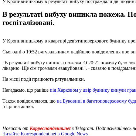
У Кропивницькому в результаті вибуху постраждали дві людин
В результаті вибуху виникла пожежа. По
госпіталізовані.
У Кропивницькому в квартирі дев'ятиповерхового будинку про
Сьогодні о 19:52 рятувальникам надійшло повідомлення про виб
"В результаті вибуху виникла пожежа. О 20:21 пожежу було локал
лікарню. Ще сім громадян евакуйовані", - сказано в повідомлен
На місці події працюють рятувальники.
Нагадаємо, що раніше
під Харковом у двір будинку кинули гра
Також повідомлялося, що
на Буковині в багатоповерховому буд
51-річна жінка.
Новости от
Корреспондент.net
в Telegram. Подписывайтесь н
Читайте Korrespondent.net в Google News