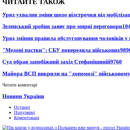
ЧИТАЙТЕ ТАКОЖ
Уряд ухвалив зміни щодо відстрочки від мобілізац
Зеленський зробив заяву про мирні переговори
10
Уряд змінив правила обслуговування чоловіків у
"Медові пастки": СБУ попередила військових
989
Суд обрав запобіжний захід Стефанішиній
9760
Майора ВСП викрили на "допомозі" військовому
Читати коментарі
Новини України
Останні
Популярні
Коментовані