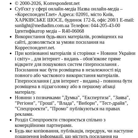
© 2000-2026, Korrespondent.net
Суб'єкт у сфері онлайн-медіа Назва онлайн-медіа –
«КореспонденТ.net» Адреса: 02091, місто Київ,
ХАРКІВСЬКЕ ШОСЕ, будинок 172-Б, офіс 208/1 E-mail:
sunlight@mediadim.com.ua
Телефон: 044-205-43-00
Ідентифікатор медіа – R40-06068
Використання будь-яких матеріалів, розміщених на
сайті, дозволяється за умови посилання на
Корреспондент.net.
При копіюванні матеріалів зі сторінки « Новини України
і світу» , для інтернет - видань - обов'язкове пряме
відкрите для пошукових систем гіперпосилання .
Посилання має бути розміщена в незалежності від
повного або часткового використання матеріалів.
Гіперпосилання ( для інтернет - видань) - повинна бути
розміщена в підзаголовку або в першому абзаці
матеріалу.
Новини з позначками "Думка", "Експертиза", "Заява",
"Регіони", "Гроші", "Влада", "Вибори", "Тест-драйв",
"Спецпроекти", "Промо" публікуються на правах
реклами.
Розділ Спецпроекти створюється спільно з
комерційними партнерами.
Будь яке копіювання, публікація, передрук, чи наступне
поширення інформації, що містить посилання на