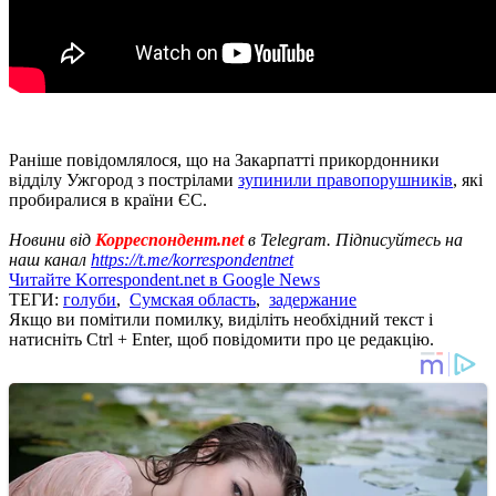
Раніше повідомлялося, що на Закарпатті прикордонники
відділу Ужгород з пострілами
зупинили правопорушників
, які
пробиралися в країни ЄС.
Новини від
Корреспондент.net
в Telegram. Підписуйтесь на
наш канал
https://t.me/korrespondentnet
Читайте Korrespondent.net в Google News
ТЕГИ:
голуби
,
Сумская область
,
задержание
Якщо ви помітили помилку, виділіть необхідний текст і
натисніть Ctrl + Enter, щоб повідомити про це редакцію.