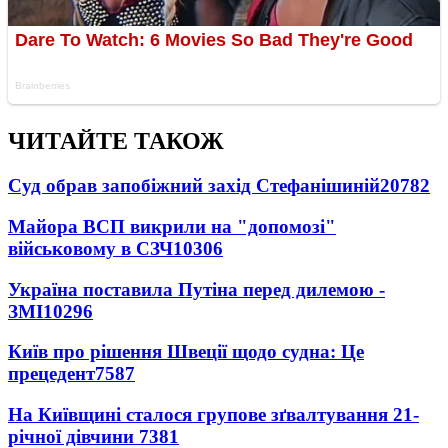
ЧИТАЙТЕ ТАКОЖ
Суд обрав запобіжний захід Стефанішиній
20782
Майора ВСП викрили на "допомозі"
військовому в СЗЧ
10306
Україна поставила Путіна перед дилемою -
ЗМІ
10296
Київ про рішення Швеції щодо судна: Це
прецедент
7587
На Київщині сталося групове зґвалтування 21-
річної дівчини
7381