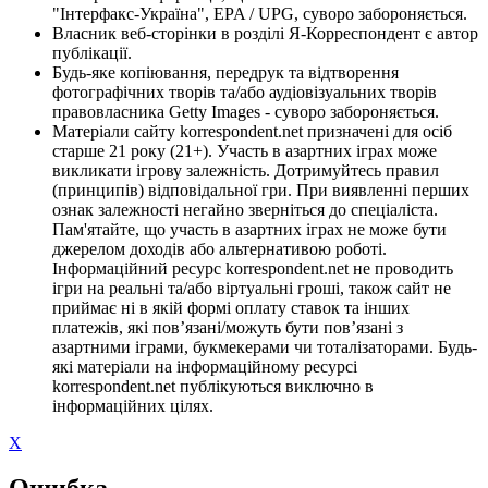
"Інтерфакс-Україна", EPA / UPG, суворо забороняється.
Власник веб-сторінки в розділі Я-Корреспондент є автор
публікації.
Будь-яке копіювання, передрук та відтворення
фотографічних творів та/або аудіовізуальних творів
правовласника Getty Images - суворо забороняється.
Матеріали сайту korrespondent.net призначені для осіб
старше 21 року (21+). Участь в азартних іграх може
викликати ігрову залежність. Дотримуйтесь правил
(принципів) відповідальної гри. При виявленні перших
ознак залежності негайно зверніться до спеціаліста.
Пам'ятайте, що участь в азартних іграх не може бути
джерелом доходів або альтернативою роботі.
Інформаційний ресурс korrespondent.net не проводить
ігри на реальні та/або віртуальні гроші, також сайт не
приймає ні в якій формі оплату ставок та інших
платежів, які пов’язані/можуть бути пов’язані з
азартними іграми, букмекерами чи тоталізаторами. Будь-
які матеріали на інформаційному ресурсі
korrespondent.net публікуються виключно в
інформаційних цілях.
X