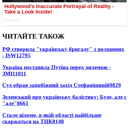
ЧИТАЙТЕ ТАКОЖ
РФ створила "українську бригаду" з полонених
- ISW
12795
Україна поставила Путіна перед дилемою -
ЗМІ
11011
Суд обрав запобіжний захід Стефанішиній
9829
Зеленський про українську балістику: Буде, але є
"але"
8661
Стало відомо, в якій області найбільше
скаржаться на ТЦК
8148