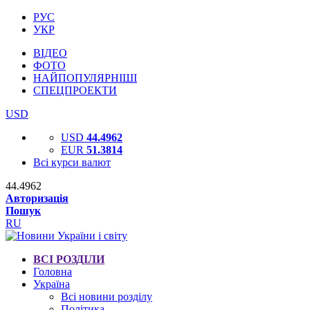
РУС
УКР
ВІДЕО
ФОТО
НАЙПОПУЛЯРНІШІ
СПЕЦПРОЕКТИ
USD
USD
44.4962
EUR
51.3814
Всі курси валют
44.4962
Авторизація
Пошук
RU
ВСІ РОЗДІЛИ
Головна
Україна
Всі новини розділу
Політика