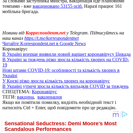
За словами заступника міністра, вакцинація йде плановими
темпами - вже
вакциновано 53155 осіб.
Наразі працює 161
мобільна бригада.
Новини від
Корреспондент.net
у Telegram. Підписуйтесь на
наш канал
https://t.me/korrespondentnet
Читайте Korrespondent.net в Google News
Коронавірус
В Україні вперше виявили новий варіант коронавірусу Цикада
В Україні за тиждень різко зросла кількість хворих на COVID-
19
Нові штами COVID-19: особливості та кількість хворих в
Україні
У Києві різко зросла кількість хворих на коронавірус
В Україні утричі зросла кількість випадків COVID за тиждень
СПЕЦТЕМА:
Коронавірус
ТЕГИ:
вакцина
,
вакцинация
Якщо ви помітили помилку, виділіть необхідний текст і
натисніть Ctrl + Enter, щоб повідомити про це редакцію.