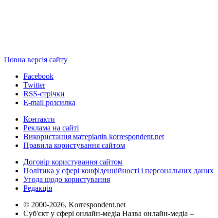
Повна версія сайту
Facebook
Twitter
RSS-стрічки
E-mail розсилка
Контакти
Реклама на сайті
Використання матеріалів korrespondent.net
Правила користування сайтом
Договір користування сайтом
Політика у сфері конфіденційності і персональних даних
Угода щодо користування
Редакція
© 2000-2026, Korrespondent.net
Суб'єкт у сфері онлайн-медіа Назва онлайн-медіа –