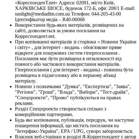
«КореспонденТ.net» Адреса: 02091, місто Київ,
ХАРКІВСЬКЕ ШОСЕ, будинок 172-Б, офіс 208/1 E-mail:
sunlight@mediadim.com.ua
Телефон: 044-205-43-00
Ідентифікатор медіа – R40-06068
Використання будь-яких матеріалів, розміщених на
сайті, дозволяється за умови посилання на
Корреспондент.net.
При копіюванні матеріалів зі сторінки « Новини України
і світу» , для інтернет - видань - обов'язкове пряме
відкрите для пошукових систем гіперпосилання .
Посилання має бути розміщена в незалежності від
повного або часткового використання матеріалів.
Гіперпосилання ( для інтернет - видань) - повинна бути
розміщена в підзаголовку або в першому абзаці
матеріалу.
Новини з позначками "Думка", "Експертиза", "Заява",
"Регіони", "Гроші", "Влада", "Вибори", "Тест-драйв",
"Спецпроекти", "Промо" публікуються на правах
реклами.
Розділ Спецпроекти створюється спільно з
комерційними партнерами.
Будь яке копіювання, публікація, передрук, чи наступне
поширення інформації, що містить посилання на
"Інтерфакс-Україна", EPA / UPG, суворо забороняється.
Власник веб-сторінки в розділі Я-Корреспондент є автор