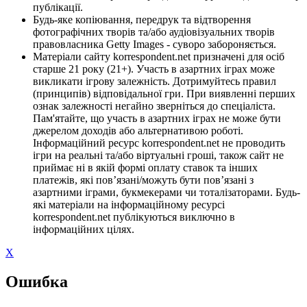
публікації.
Будь-яке копіювання, передрук та відтворення
фотографічних творів та/або аудіовізуальних творів
правовласника Getty Images - суворо забороняється.
Матеріали сайту korrespondent.net призначені для осіб
старше 21 року (21+). Участь в азартних іграх може
викликати ігрову залежність. Дотримуйтесь правил
(принципів) відповідальної гри. При виявленні перших
ознак залежності негайно зверніться до спеціаліста.
Пам'ятайте, що участь в азартних іграх не може бути
джерелом доходів або альтернативою роботі.
Інформаційний ресурс korrespondent.net не проводить
ігри на реальні та/або віртуальні гроші, також сайт не
приймає ні в якій формі оплату ставок та інших
платежів, які пов’язані/можуть бути пов’язані з
азартними іграми, букмекерами чи тоталізаторами. Будь-
які матеріали на інформаційному ресурсі
korrespondent.net публікуються виключно в
інформаційних цілях.
X
Ошибка