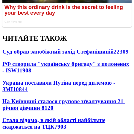
ЧИТАЙТЕ ТАКОЖ
Суд обрав запобіжний захід Стефанішиній
22309
РФ створила "українську бригаду" з полонених
- ISW
11908
Україна поставила Путіна перед дилемою -
ЗМІ
10844
На Київщині сталося групове зґвалтування 21-
річної дівчини
8120
Стало відомо, в якій області найбільше
скаржаться на ТЦК
7903