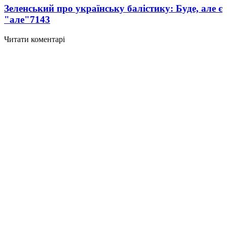
Зеленський про українську балістику: Буде, але є
"але"
7143
Читати коментарі