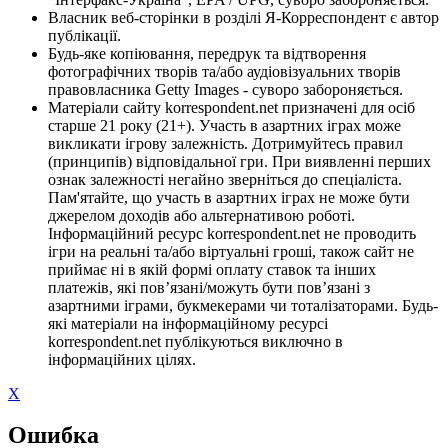
Власник веб-сторінки в розділі Я-Корреспондент є автор
публікації.
Будь-яке копіювання, передрук та відтворення
фотографічних творів та/або аудіовізуальних творів
правовласника Getty Images - суворо забороняється.
Матеріали сайту korrespondent.net призначені для осіб
старше 21 року (21+). Участь в азартних іграх може
викликати ігрову залежність. Дотримуйтесь правил
(принципів) відповідальної гри. При виявленні перших
ознак залежності негайно зверніться до спеціаліста.
Пам'ятайте, що участь в азартних іграх не може бути
джерелом доходів або альтернативою роботі.
Інформаційний ресурс korrespondent.net не проводить
ігри на реальні та/або віртуальні гроші, також сайт не
приймає ні в якій формі оплату ставок та інших
платежів, які пов’язані/можуть бути пов’язані з
азартними іграми, букмекерами чи тоталізаторами. Будь-
які матеріали на інформаційному ресурсі
korrespondent.net публікуються виключно в
інформаційних цілях.
X
Ошибка