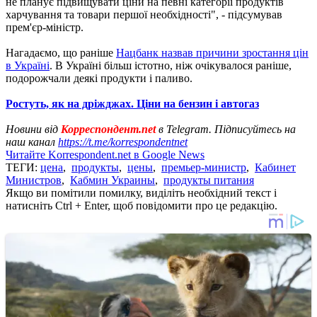
не планує підвищувати ціни на певні категорії продуктів
харчування та товари першої необхідності", - підсумував
прем'єр-міністр.
Нагадаємо, що раніше
Нацбанк назвав причини зростання цін
в Україні
. В Україні більш істотно, ніж очікувалося раніше,
подорожчали деякі продукти і паливо.
Ростуть, як на дріжджах. Ціни на бензин і автогаз
Новини від
Корреспондент.net
в Telegram. Підписуйтесь на
наш канал
https://t.me/korrespondentnet
Читайте Korrespondent.net в Google News
ТЕГИ:
цена
,
продукты
,
цены
,
премьер-министр
,
Кабинет
Министров
,
Кабмин Украины
,
продукты питания
Якщо ви помітили помилку, виділіть необхідний текст і
натисніть Ctrl + Enter, щоб повідомити про це редакцію.