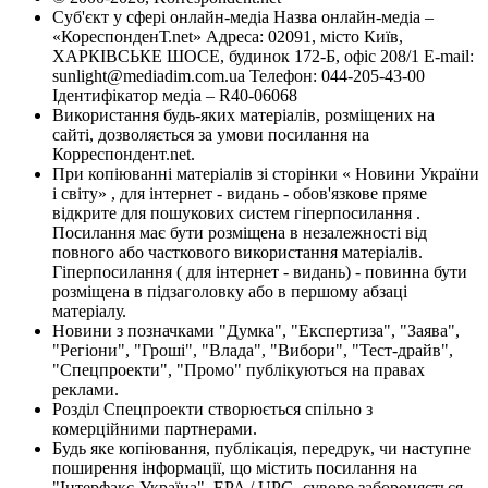
Суб'єкт у сфері онлайн-медіа Назва онлайн-медіа –
«КореспонденТ.net» Адреса: 02091, місто Київ,
ХАРКІВСЬКЕ ШОСЕ, будинок 172-Б, офіс 208/1 E-mail:
sunlight@mediadim.com.ua
Телефон: 044-205-43-00
Ідентифікатор медіа – R40-06068
Використання будь-яких матеріалів, розміщених на
сайті, дозволяється за умови посилання на
Корреспондент.net.
При копіюванні матеріалів зі сторінки « Новини України
і світу» , для інтернет - видань - обов'язкове пряме
відкрите для пошукових систем гіперпосилання .
Посилання має бути розміщена в незалежності від
повного або часткового використання матеріалів.
Гіперпосилання ( для інтернет - видань) - повинна бути
розміщена в підзаголовку або в першому абзаці
матеріалу.
Новини з позначками "Думка", "Експертиза", "Заява",
"Регіони", "Гроші", "Влада", "Вибори", "Тест-драйв",
"Спецпроекти", "Промо" публікуються на правах
реклами.
Розділ Спецпроекти створюється спільно з
комерційними партнерами.
Будь яке копіювання, публікація, передрук, чи наступне
поширення інформації, що містить посилання на
"Інтерфакс-Україна", EPA / UPG, суворо забороняється.