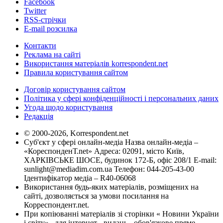
Facebook
Twitter
RSS-стрічки
E-mail розсилка
Контакти
Реклама на сайті
Використання матеріалів korrespondent.net
Правила користування сайтом
Договір користування сайтом
Політика у сфері конфіденційності і персональних даних
Угода щодо користування
Редакція
© 2000-2026, Korrespondent.net
Суб'єкт у сфері онлайн-медіа Назва онлайн-медіа –
«КореспонденТ.net» Адреса: 02091, місто Київ,
ХАРКІВСЬКЕ ШОСЕ, будинок 172-Б, офіс 208/1 E-mail:
sunlight@mediadim.com.ua
Телефон: 044-205-43-00
Ідентифікатор медіа – R40-06068
Використання будь-яких матеріалів, розміщених на
сайті, дозволяється за умови посилання на
Корреспондент.net.
При копіюванні матеріалів зі сторінки « Новини України
і світу» , для інтернет - видань - обов'язкове пряме