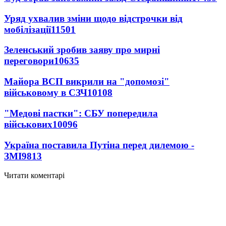
Уряд ухвалив зміни щодо відстрочки від
мобілізації
11501
Зеленський зробив заяву про мирні
переговори
10635
Майора ВСП викрили на "допомозі"
військовому в СЗЧ
10108
"Медові пастки": СБУ попередила
військових
10096
Україна поставила Путіна перед дилемою -
ЗМІ
9813
Читати коментарі