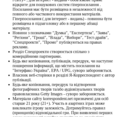
відкрите для пошукових систем гіперпосилання .
Посилання має бути розміщена в незалежності від
повного або часткового використання матеріалів.
Гіперпосилання ( для інтернет - видань) - повинна бути
розміщена в підзаголовку або в першому абзаці
матеріалу.
Новини з позначками "Думка", "Експертиза", "Заява",
"Регіони", "Гроші", "Влада", "Вибори", "Тест-драйв",
"Спецпроекти", "Промо" публікуються на правах
реклами.
Розділ Спецпроекти створюється спільно з
комерційними партнерами.
Будь яке копіювання, публікація, передрук, чи наступне
поширення інформації, що містить посилання на
"Інтерфакс-Україна", EPA / UPG, суворо забороняється.
Власник веб-сторінки в розділі Я-Корреспондент є автор
публікації.
Будь-яке копіювання, передрук та відтворення
фотографічних творів та/або аудіовізуальних творів
правовласника Getty Images - суворо забороняється.
Матеріали сайту korrespondent.net призначені для осіб
старше 21 року (21+). Участь в азартних іграх може
викликати ігрову залежність. Дотримуйтесь правил
(принципів) відповідальної гри. При виявленні перших