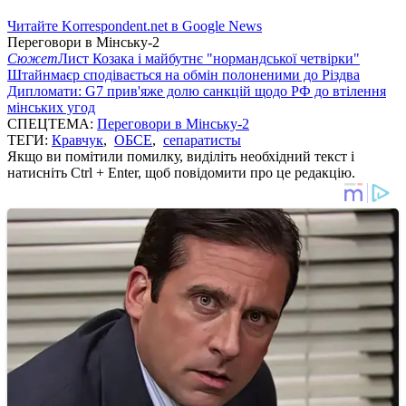
Читайте Korrespondent.net в Google News
Переговори в Мінську-2
Сюжет
Лист Козака і майбутнє "нормандської четвірки"
Штайнмаєр сподівається на обмін полоненими до Різдва
Дипломати: G7 прив'яже долю санкцій щодо РФ до втілення
мінських угод
СПЕЦТЕМА:
Переговори в Мінську-2
ТЕГИ:
Кравчук
,
ОБСЕ
,
сепаратисты
Якщо ви помітили помилку, виділіть необхідний текст і
натисніть Ctrl + Enter, щоб повідомити про це редакцію.