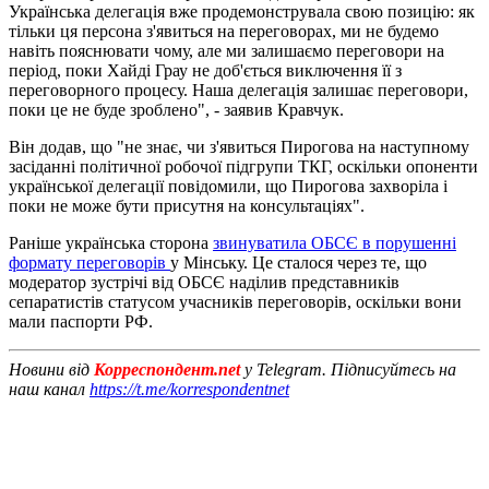
Українська делегація вже продемонструвала свою позицію: як
тільки ця персона з'явиться на переговорах, ми не будемо
навіть пояснювати чому, але ми залишаємо переговори на
період, поки Хайді Грау не доб'ється виключення її з
переговорного процесу. Наша делегація залишає переговори,
поки це не буде зроблено", - заявив Кравчук.
Він додав, що "не знає, чи з'явиться Пирогова на наступному
засіданні політичної робочої підгрупи ТКГ, оскільки опоненти
української делегації повідомили, що Пирогова захворіла і
поки не може бути присутня на консультаціях".
Раніше українська сторона
звинуватила ОБСЄ в порушенні
формату переговорів
у Мінську. Це сталося через те, що
модератор зустрічі від ОБСЄ наділив представників
сепаратистів статусом учасників переговорів, оскільки вони
мали паспорти РФ.
Новини від
Корреспондент.net
у Telegram. Підписуйтесь на
наш канал
https://t.me/korrespondentnet