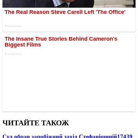
ЧИТАЙТЕ ТАКОЖ
Суд обрав запобіжний захід Стефанішиній
17439