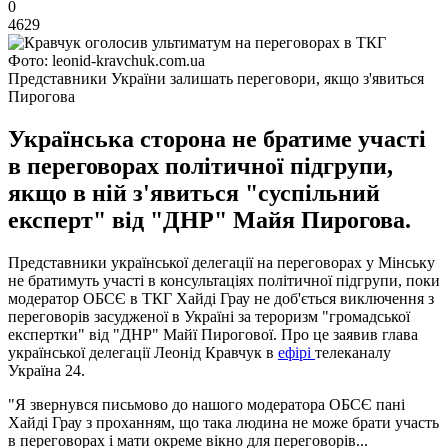
0
4629
Фото: leonid-kravchuk.com.ua
Представники України залишать переговори, якщо з'явиться
Пирогова
Українська сторона не братиме участі
в переговорах політичної підгрупи,
якщо в ній з'явиться "суспільний
експерт" від "ДНР" Майя Пирогова.
Представники української делегації на переговорах у Мінську
не братимуть участі в консультаціях політичної підгрупи, поки
модератор ОБСЄ в ТКГ Хайді Грау не доб'ється виключення з
переговорів засудженої в Україні за тероризм "громадської
експертки" від "ДНР" Майї Пирогової. Про це заявив глава
української делегації Леонід Кравчук в
ефірі
телеканалу
Україна 24.
"Я звернувся письмово до нашого модератора ОБСЄ пані
Хайді Грау з проханням, що така людина не може брати участь
в переговорах і мати окреме вікно для переговорів...