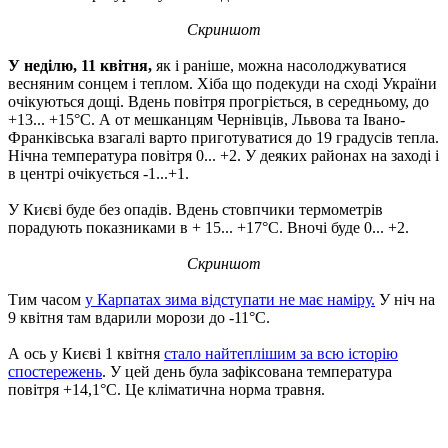
Скриншот
У неділю, 11 квітня,
як і раніше, можна насолоджуватися
весняним сонцем і теплом. Хіба що подекуди на сході України
очікуються дощі. Вдень повітря прогріється, в середньому, до
+13... +15°С. А от мешканцям Чернівців, Львова та Івано-
Франківська взагалі варто приготуватися до 19 градусів тепла.
Нічна температура повітря 0... +2. У деяких районах на заході і
в центрі очікується -1...+1.
У Києві буде без опадів. Вдень стовпчики термометрів
порадують показниками в + 15... +17°С. Вночі буде 0... +2.
Скриншот
Тим часом
у Карпатах зима відступати не має наміру.
У ніч на
9 квітня там вдарили морози до -11°С.
А ось у Києві 1 квітня
стало найтеплішим за всю історію
спостережень
. У цей день була зафіксована температура
повітря +14,1°С. Це кліматична норма травня.