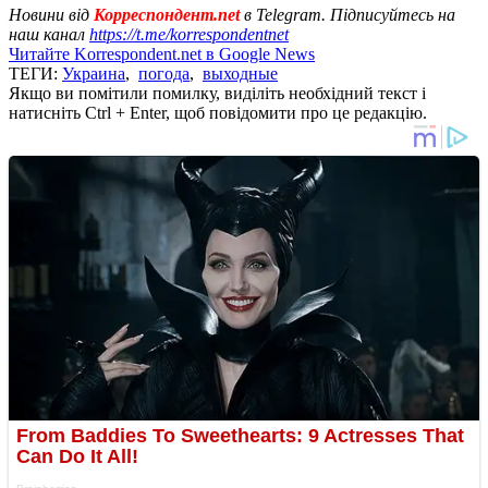
Новини від
Корреспондент.net
в Telegram. Підписуйтесь на
наш канал
https://t.me/korrespondentnet
Читайте Korrespondent.net в Google News
ТЕГИ:
Украина
,
погода
,
выходные
Якщо ви помітили помилку, виділіть необхідний текст і
натисніть Ctrl + Enter, щоб повідомити про це редакцію.