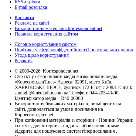
RSS-стрічки
E-mail розсилка
Контакти
Реклама на сайті
Використання матеріалів korrespondent.net
Правила користування сайтом
Договір користування сайтом
Політика у сфері конфіденційності і персональних даних
Угода щодо користування
Редакція
© 2000-2026, Korrespondent.net
Суб'єкт у сфері онлайн-медіа Назва онлайн-медіа –
«КореспонденТ.net» Адреса: 02091, місто Київ,
ХАРКІВСЬКЕ ШОСЕ, будинок 172-Б, офіс 208/1 E-mail:
sunlight@mediadim.com.ua
Телефон: 044-205-43-00
Ідентифікатор медіа – R40-06068
Використання будь-яких матеріалів, розміщених на
сайті, дозволяється за умови посилання на
Корреспондент.net.
При копіюванні матеріалів зі сторінки « Новини України
і світу» , для інтернет - видань - обов'язкове пряме
відкрите для пошукових систем гіперпосилання .