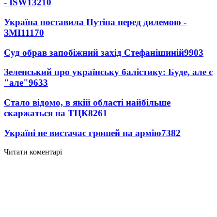
- ISW
13210
Україна поставила Путіна перед дилемою -
ЗМІ
11170
Суд обрав запобіжний захід Стефанішиній
9903
Зеленський про українську балістику: Буде, але є
"але"
9633
Стало відомо, в якій області найбільше
скаржаться на ТЦК
8261
Україні не вистачає грошей на армію
7382
Читати коментарі