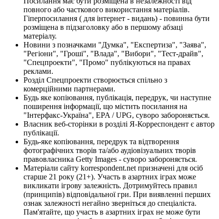
Посилання має бути розміщена в незалежності від
повного або часткового використання матеріалів.
Гіперпосилання ( для інтернет - видань) - повинна бути
розміщена в підзаголовку або в першому абзаці
матеріалу.
Новини з позначками "Думка", "Експертиза", "Заява",
"Регіони", "Гроші", "Влада", "Вибори", "Тест-драйв",
"Спецпроекти", "Промо" публікуються на правах
реклами.
Розділ Спецпроекти створюється спільно з
комерційними партнерами.
Будь яке копіювання, публікація, передрук, чи наступне
поширення інформації, що містить посилання на
"Інтерфакс-Україна", EPA / UPG, суворо забороняється.
Власник веб-сторінки в розділі Я-Корреспондент є автор
публікації.
Будь-яке копіювання, передрук та відтворення
фотографічних творів та/або аудіовізуальних творів
правовласника Getty Images - суворо забороняється.
Матеріали сайту korrespondent.net призначені для осіб
старше 21 року (21+). Участь в азартних іграх може
викликати ігрову залежність. Дотримуйтесь правил
(принципів) відповідальної гри. При виявленні перших
ознак залежності негайно зверніться до спеціаліста.
Пам'ятайте, що участь в азартних іграх не може бути