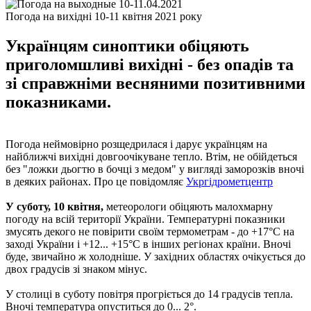
Погода на вихідні 10-11 квітня 2021 року
Українцям синоптики обіцяють
приголомшливі вихідні - без опадів та
зі справжніми весняними позитивними
показниками.
Погода неймовірно розщедрилася і дарує українцям на
найближчі вихідні довгоочікуване тепло. Втім, не обійдеться
без "ложки дьогтю в бочці з медом" у вигляді заморозків вночі
в деяких районах. Про це повідомляє
Укргідрометцентр
У суботу, 10 квітня,
метеорологи обіцяють малохмарну
погоду на всій території України. Температурні показники
змусять декого не повірити своїм термометрам - до +17°С на
заході України і +12... +15°С в інших регіонах країни. Вночі
буде, звичайно ж холодніше. У західних областях очікується до
двох градусів зі знаком мінус.
У столиці в суботу повітря прогріється до 14 градусів тепла.
Вночі температура опуститься до 0... 2°.