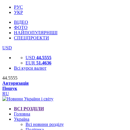
РУС
УКР
ВІДЕО
ФОТО
НАЙПОПУЛЯРНІШІ
СПЕЦПРОЕКТИ
USD
USD
44.5555
EUR
51.4636
Всі курси валют
44.5555
Авторизація
Пошук
RU
ВСІ РОЗДІЛИ
Головна
Україна
Всі новини розділу
Політика