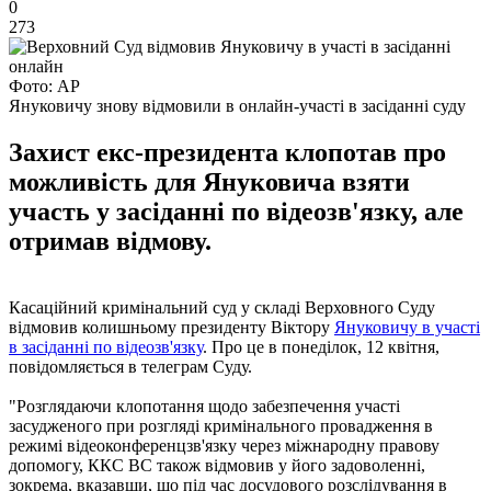
0
273
Фото: AP
Януковичу знову відмовили в онлайн-участі в засіданні суду
Захист екс-президента клопотав про
можливість для Януковича взяти
участь у засіданні по відеозв'язку, але
отримав відмову.
Касаційний кримінальний суд у складі Верховного Суду
відмовив колишньому президенту Віктору
Януковичу в участі
в засіданні по відеозв'язку
. Про це в понеділок, 12 квітня,
повідомляється в телеграм Суду.
"Розглядаючи клопотання щодо забезпечення участі
засудженого при розгляді кримінального провадження в
режимі відеоконференцзв'язку через міжнародну правову
допомогу, ККС ВС також відмовив у його задоволенні,
зокрема, вказавши, що під час досудового розслідування в