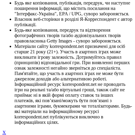
Будь яке копіювання, публікація, передрук, чи наступне
поширення інформації, що містить посилання на
"Інтерфакс-Україна", EPA / UPG, суворо забороняється.
Власник веб-сторінки в розділі Я-Корреспондент є автор
публікації.
Будь-яке копіювання, передрук та відтворення
фотографічних творів та/або аудіовізуальних творів
правовласника Getty Images - суворо забороняється.
Матеріали сайту korrespondent.net призначені для осіб
старше 21 року (21+). Участь в азартних іграх може
викликати ігрову залежність. Дотримуйтесь правил
(принципів) відповідальної гри. При виявленні перших
ознак залежності негайно зверніться до спеціаліста.
Пам'ятайте, що участь в азартних іграх не може бути
джерелом доходів або альтернативою роботі.
Інформаційний ресурс korrespondent.net не проводить
ігри на реальні та/або віртуальні гроші, також сайт не
приймає ні в якій формі оплату ставок та інших
платежів, які пов’язані/можуть бути пов’язані з
азартними іграми, букмекерами чи тоталізаторами. Будь-
які матеріали на інформаційному ресурсі
korrespondent.net публікуються виключно в
інформаційних цілях.
X