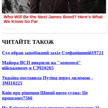
ЧИТАЙТЕ ТАКОЖ
Суд обрав запобіжний захід Стефанішиній
19721
Майора ВСП викрили на "допомозі"
військовому в СЗЧ
10265
Україна поставила Путіна перед дилемою -
ЗМІ
10225
Київ про рішення Швеції щодо судна: Це
прецедент
7566
На Київщині сталося групове зґвалтування 21-