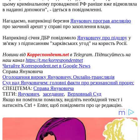
цьому кримінальному провадженні РФ раніше вже відмовляла
в наданні допомоги", - ідеться в повідомленні.
Нагадаємо, наприкінці березня
Янукович програв апеляцію
про заочний арешт у справі про захоплення влади.
Наприкінці січня ДБР повідомило
Януковичу про підозру
у
зв'язку з підписанням "харківських угод" на користь Росії.
Новини від
Корреспондент.net
в Telegram. Підписуйтесь на
наш канал
https://t.me/korrespondentnet
Читайте Korrespondent.net в Google News
Справа Януковича
Оголошення вироку Януковичу. Онлайн-трансляція
Суд над Януковичем: головні факти про резонансний процес
СПЕЦТЕМА:
Справа Януковича
ТЕГИ:
Янукович
,
заседание
,
Верховный Суд
Якщо ви помітили помилку, виділіть необхідний текст і
натисніть Ctrl + Enter, щоб повідомити про це редакцію.