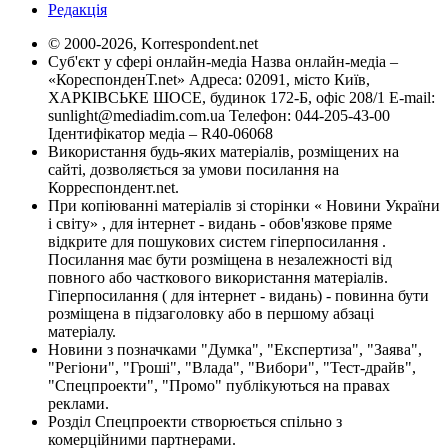
Редакція
© 2000-2026, Korrespondent.net
Суб'єкт у сфері онлайн-медіа Назва онлайн-медіа –
«КореспонденТ.net» Адреса: 02091, місто Київ,
ХАРКІВСЬКЕ ШОСЕ, будинок 172-Б, офіс 208/1 E-mail:
sunlight@mediadim.com.ua
Телефон: 044-205-43-00
Ідентифікатор медіа – R40-06068
Використання будь-яких матеріалів, розміщених на
сайті, дозволяється за умови посилання на
Корреспондент.net.
При копіюванні матеріалів зі сторінки « Новини України
і світу» , для інтернет - видань - обов'язкове пряме
відкрите для пошукових систем гіперпосилання .
Посилання має бути розміщена в незалежності від
повного або часткового використання матеріалів.
Гіперпосилання ( для інтернет - видань) - повинна бути
розміщена в підзаголовку або в першому абзаці
матеріалу.
Новини з позначками "Думка", "Експертиза", "Заява",
"Регіони", "Гроші", "Влада", "Вибори", "Тест-драйв",
"Спецпроекти", "Промо" публікуються на правах
реклами.
Розділ Спецпроекти створюється спільно з
комерційними партнерами.