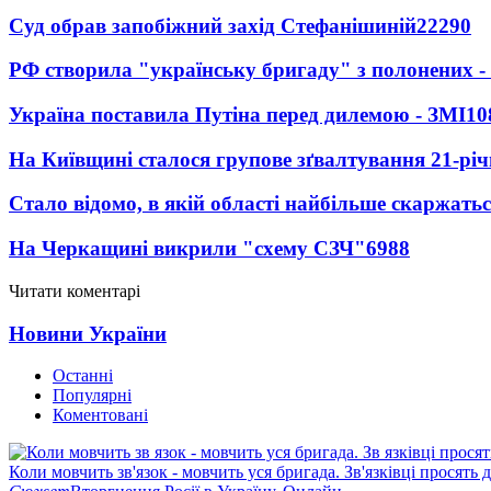
Суд обрав запобіжний захід Стефанішиній
22290
РФ створила "українську бригаду" з полонених -
Україна поставила Путіна перед дилемою - ЗМІ
10
На Київщині сталося групове зґвалтування 21-річ
Стало відомо, в якій області найбільше скаржать
На Черкащині викрили "схему СЗЧ"
6988
Читати коментарі
Новини України
Останні
Популярні
Коментовані
Коли мовчить зв'язок - мовчить уся бригада. Зв'язківці просять