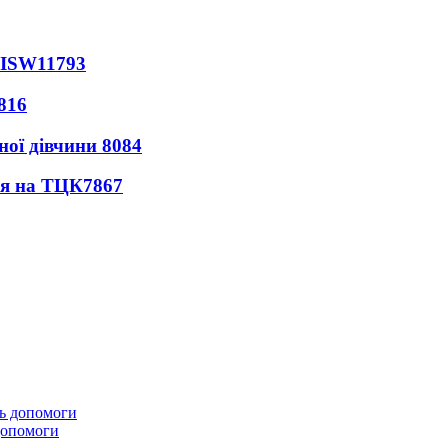
 ISW
11793
816
ної дівчини
8084
ся на ТЦК
7867
 допомоги