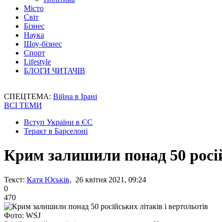
Місто
Світ
Бізнес
Наука
Шоу-бізнес
Спорт
Lifestyle
БЛОГИ ЧИТАЧІВ
СПЕЦТЕМА:
Війна в Ірані
ВСІ ТЕМИ
Вступ України в ЄС
Теракт в Барселоні
Крим залишили понад 50 росій
Текст:
Катя Юськів
, 26 квітня 2021, 09:24
0
470
Фото: WSJ