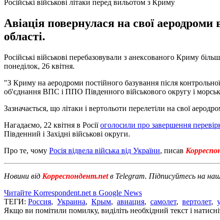
Російські військові літаки перед вильотом з Криму
Авіація повернулася на свої аеродроми
області.
Російські військові перебазовували з анексованого Криму більш
понеділок, 26 квітня.
"З Криму на аеродроми постійного базування після контрольної 
об'єднання ВПС і ППО Південного військового округу і морської
Зазначається, що літаки і вертольоти перелетіли на свої аеродр
Нагадаємо, 22 квітня в Росії
оголосили про завершення перевір
Південний і Західні військові округи.
Про те, чому
Росія відвела війська від України
, писав
Корреспо
Новини від
Корреспондент.net
в Telegram. Підписуйтесь на на
Читайте Korrespondent.net в Google News
ТЕГИ:
Россия
,
Украина
,
Крым
,
авиация
,
самолет
,
вертолет
,
Якщо ви помітили помилку, виділіть необхідний текст і натисніт