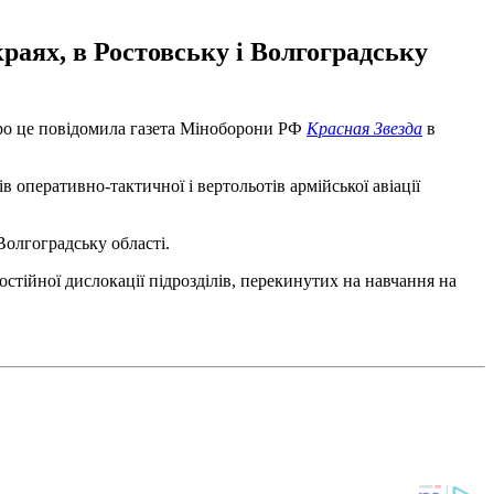
раях, в Ростовську і Волгоградську
 Про це повідомила газета Міноборони РФ
Красная Звезда
в
 оперативно-тактичної і вертольотів армійської авіації
Волгоградську області.
стійної дислокації підрозділів, перекинутих на навчання на