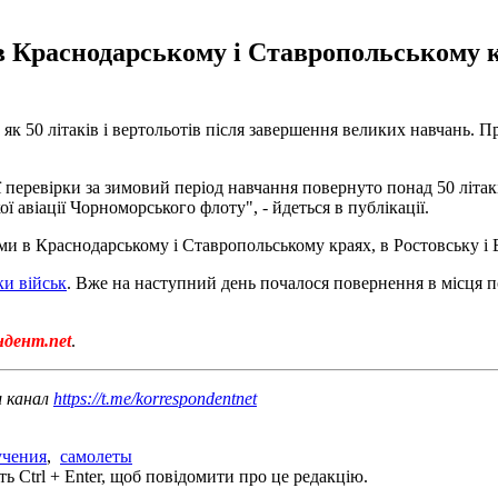
 в Краснодарському і Ставропольському к
 як 50 літаків і вертольотів після завершення великих навчань.
перевірки за зимовий період навчання повернуто понад 50 літаків
 авіації Чорноморського флоту", - йдеться в публікації.
оми в Краснодарському і Ставропольському краях, в Ростовську і 
ки військ
. Вже на наступний день почалося повернення в місця по
ндент.net
.
ш канал
https://t.me/korrespondentnet
учения
,
самолеты
ь Ctrl + Enter, щоб повідомити про це редакцію.