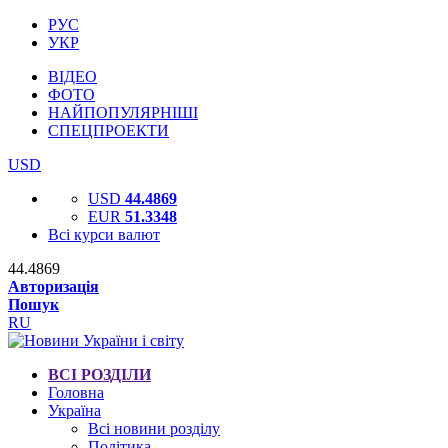
РУС
УКР
ВІДЕО
ФОТО
НАЙПОПУЛЯРНІШІ
СПЕЦПРОЕКТИ
USD
USD
44.4869
EUR
51.3348
Всі курси валют
44.4869
Авторизація
Пошук
RU
ВСІ РОЗДІЛИ
Головна
Україна
Всі новини розділу
Політика