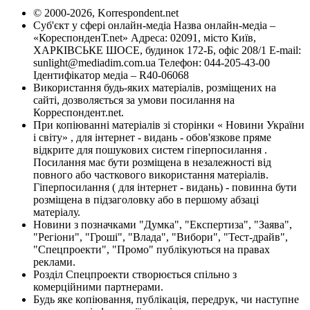
© 2000-2026, Korrespondent.net
Суб'єкт у сфері онлайн-медіа Назва онлайн-медіа –
«КореспонденТ.net» Адреса: 02091, місто Київ,
ХАРКІВСЬКЕ ШОСЕ, будинок 172-Б, офіс 208/1 E-mail:
sunlight@mediadim.com.ua
Телефон: 044-205-43-00
Ідентифікатор медіа – R40-06068
Використання будь-яких матеріалів, розміщених на
сайті, дозволяється за умови посилання на
Корреспондент.net.
При копіюванні матеріалів зі сторінки « Новини України
і світу» , для інтернет - видань - обов'язкове пряме
відкрите для пошукових систем гіперпосилання .
Посилання має бути розміщена в незалежності від
повного або часткового використання матеріалів.
Гіперпосилання ( для інтернет - видань) - повинна бути
розміщена в підзаголовку або в першому абзаці
матеріалу.
Новини з позначками "Думка", "Експертиза", "Заява",
"Регіони", "Гроші", "Влада", "Вибори", "Тест-драйв",
"Спецпроекти", "Промо" публікуються на правах
реклами.
Розділ Спецпроекти створюється спільно з
комерційними партнерами.
Будь яке копіювання, публікація, передрук, чи наступне