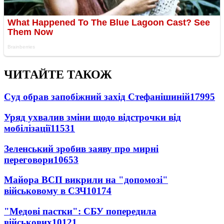
ЧИТАЙТЕ ТАКОЖ
Суд обрав запобіжний захід Стефанішиній
17995
Уряд ухвалив зміни щодо відстрочки від
мобілізації
11531
Зеленський зробив заяву про мирні
переговори
10653
Майора ВСП викрили на "допомозі"
військовому в СЗЧ
10174
"Медові пастки": СБУ попередила
військових
10121