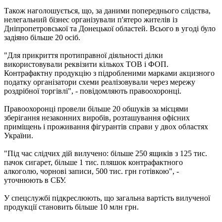
Також наголошується, що, за даними попереднього слідства,
нелегальний бізнес організували п'ятеро жителів із
Дніпропетровської та Донецької областей. Всього в угоді було
задіяно більше 20 осіб.
"Для прикриття протиправної діяльності ділки
використовували реквізити кількох ТОВ і ФОП.
Контрафактну продукцію з підробленими марками акцизного
податку організатори схеми реалізовували через мережу
роздрібної торгівлі", - повідомляють правоохоронці.
Правоохоронці провели більше 20 обшуків за місцями
зберігання незаконних виробів, розташування офісних
приміщень і проживання фігурантів справи у двох областях
України.
"Під час слідчих дій вилучено: більше 250 ящиків з 125 тис.
пачок сигарет, більше 1 тис. пляшок контрафактного
алкоголю, чорнові записи, 500 тис. грн готівкою", -
уточнюють в СБУ.
У спецслужбі підкреслюють, що загальна вартість вилученої
продукції становить більше 10 млн грн.