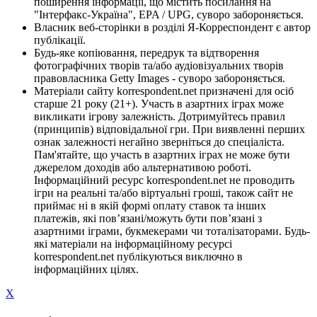
поширення інформації, що містить посилання на
"Інтерфакс-Україна", EPA / UPG, суворо забороняється.
Власник веб-сторінки в розділі Я-Корреспондент є автор
публікації.
Будь-яке копіювання, передрук та відтворення
фотографічних творів та/або аудіовізуальних творів
правовласника Getty Images - суворо забороняється.
Матеріали сайту korrespondent.net призначені для осіб
старше 21 року (21+). Участь в азартних іграх може
викликати ігрову залежність. Дотримуйтесь правил
(принципів) відповідальної гри. При виявленні перших
ознак залежності негайно зверніться до спеціаліста.
Пам'ятайте, що участь в азартних іграх не може бути
джерелом доходів або альтернативою роботі.
Інформаційний ресурс korrespondent.net не проводить
ігри на реальні та/або віртуальні гроші, також сайт не
приймає ні в якій формі оплату ставок та інших
платежів, які пов’язані/можуть бути пов’язані з
азартними іграми, букмекерами чи тоталізаторами. Будь-
які матеріали на інформаційному ресурсі
korrespondent.net публікуються виключно в
інформаційних цілях.
X