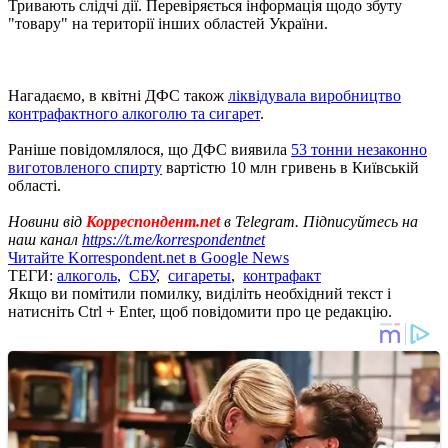
Тривають слідчі дії. Перевіряється інформація щодо збуту
"товару" на території інших областей України.
Нагадаємо, в квітні ДФС також
ліквідувала виробництво
контрафактного алкоголю та сигарет
.
Раніше повідомлялося, що ДФС виявила
53 тонни незаконно
виготовленого спирту
вартістю 10 млн гривень в Київській
області.
Новини від
Корреспондент.net
в Telegram. Підписуйтесь на
наш канал
https://t.me/korrespondentnet
Читайте Korrespondent.net в Google News
ТЕГИ:
алкоголь
,
СБУ
,
сигареты
,
контрафакт
Якщо ви помітили помилку, виділіть необхідний текст і
натисніть Ctrl + Enter, щоб повідомити про це редакцію.