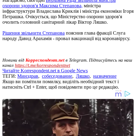
Нагадаємо, сьогодні
Верховна Рада звільнила міністра
охорони здоров'я Максима Степанова,
міністра
інфраструктури Владислава Криклія і міністра економіки Ігоря
Петрашка. Очікується, що Міністерство охорони здоров'я
очолить головний санітарний лікар Віктор Ляшко.
Рішення звільнити Степанова
пояснив глава фракції Слуга
народу Давид Арахамія - провал вакцинації від коронавірусу.
Новини від
Корреспондент.net
в Telegram. Підписуйтесь на наш
канал
https://t.me/korrespondentnet
Читайте Korrespondent.net в Google News
ТЕГИ:
Минздрав
,
собеседование
,
Ляшко
,
назначение
Якщо ви помітили помилку, виділіть необхідний текст і
натисніть Ctrl + Enter, щоб повідомити про це редакцію.