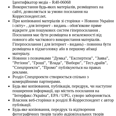
Ідентифікатор медіа – R40-06068
Використання будь-яких матеріалів, розміщених на
сайті, дозволяється за умови посилання на
Корреспондент.net.
При копіюванні матеріалів зі сторінки « Новини України
і світу» , для інтернет - видань - обов'язкове пряме
відкрите для пошукових систем гіперпосилання .
Посилання має бути розміщена в незалежності від
повного або часткового використання матеріалів.
Гіперпосилання ( для інтернет - видань) - повинна бути
розміщена в підзаголовку або в першому абзаці
матеріалу.
Новини з позначками "Думка", "Експертиза", "Заява",
"Регіони", "Гроші", "Влада", "Вибори", "Тест-драйв",
"Спецпроекти", "Промо" публікуються на правах
реклами.
Розділ Спецпроекти створюється спільно з
комерційними партнерами.
Будь яке копіювання, публікація, передрук, чи наступне
поширення інформації, що містить посилання на
"Інтерфакс-Україна", EPA / UPG, суворо забороняється.
Власник веб-сторінки в розділі Я-Корреспондент є автор
публікації.
Будь-яке копіювання, передрук та відтворення
фотографічних творів та/або аудіовізуальних творів