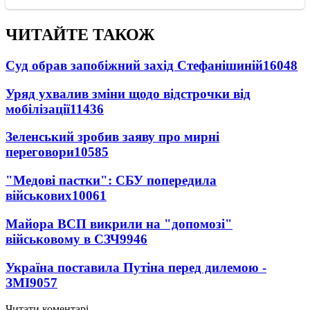
ЧИТАЙТЕ ТАКОЖ
Суд обрав запобіжний захід Стефанішиній
16048
Уряд ухвалив зміни щодо відстрочки від
мобілізації
11436
Зеленський зробив заяву про мирні
переговори
10585
"Медові пастки": СБУ попередила
військових
10061
Майора ВСП викрили на "допомозі"
військовому в СЗЧ
9946
Україна поставила Путіна перед дилемою -
ЗМІ
9057
Читати коментарі