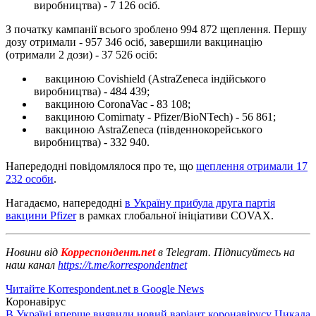
виробництва) - 7 126 осіб.
З початку кампанії всього зроблено 994 872 щеплення. Першу
дозу отримали - 957 346 осіб, завершили вакцинацію
(отримали 2 дози) - 37 526 осіб:
вакциною Covishield (AstraZeneca індійського
виробництва) - 484 439;
вакциною CoronaVac - 83 108;
вакциною Comirnaty - Pfizer/BioNTech) - 56 861;
вакциною AstraZeneca (південнокорейського
виробництва) - 332 940.
Напередодні повідомлялося про те, що
щеплення отримали 17
232 особи
.
Нагадаємо, напередодні
в Україну прибула друга партія
вакцини Pfizer
в рамках глобальної ініціативи COVAX.
Новини від
Корреспондент.net
в Telegram. Підписуйтесь на
наш канал
https://t.me/korrespondentnet
Читайте Korrespondent.net в Google News
Коронавірус
В Україні вперше виявили новий варіант коронавірусу Цикада