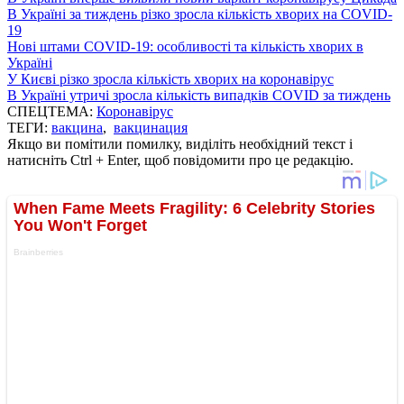
В Україні за тиждень різко зросла кількість хворих на COVID-
19
Нові штами COVID-19: особливості та кількість хворих в
Україні
У Києві різко зросла кількість хворих на коронавірус
В Україні утричі зросла кількість випадків COVID за тиждень
СПЕЦТЕМА:
Коронавірус
ТЕГИ:
вакцина
,
вакцинация
Якщо ви помітили помилку, виділіть необхідний текст і
натисніть Ctrl + Enter, щоб повідомити про це редакцію.