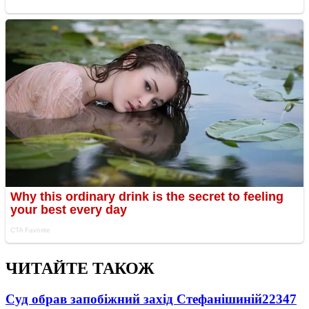
ЧИТАЙТЕ ТАКОЖ
Суд обрав запобіжний захід Стефанішиній
22347