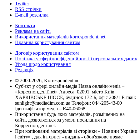
Twitter
RSS-стрічки
E-mail розсилка
Контакти
Реклама на сайті
Використання матеріалів korrespondent.net
Правила користування сайтом
Договір користування сайтом
Політика у сфері конфіденційності і персональних даних
Угода щодо користування
Редакція
© 2000-2026, Korrespondent.net
Суб'єкт у сфері онлайн-медіа Назва онлайн-медіа –
«КореспонденТ.net» Адреса: 02091, місто Київ,
ХАРКІВСЬКЕ ШОСЕ, будинок 172-Б, офіс 208/1 E-mail:
sunlight@mediadim.com.ua
Телефон: 044-205-43-00
Ідентифікатор медіа – R40-06068
Використання будь-яких матеріалів, розміщених на
сайті, дозволяється за умови посилання на
Корреспондент.net.
При копіюванні матеріалів зі сторінки « Новини України
і світу» , для інтернет - видань - обов'язкове пряме