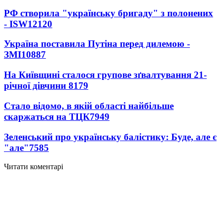
РФ створила "українську бригаду" з полонених
- ISW
12120
Україна поставила Путіна перед дилемою -
ЗМІ
10887
На Київщині сталося групове зґвалтування 21-
річної дівчини
8179
Стало відомо, в якій області найбільше
скаржаться на ТЦК
7949
Зеленський про українську балістику: Буде, але є
"але"
7585
Читати коментарі