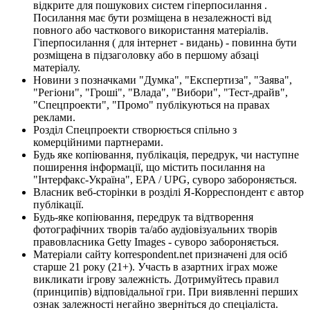
відкрите для пошукових систем гіперпосилання .
Посилання має бути розміщена в незалежності від
повного або часткового використання матеріалів.
Гіперпосилання ( для інтернет - видань) - повинна бути
розміщена в підзаголовку або в першому абзаці
матеріалу.
Новини з позначками "Думка", "Експертиза", "Заява",
"Регіони", "Гроші", "Влада", "Вибори", "Тест-драйв",
"Спецпроекти", "Промо" публікуються на правах
реклами.
Розділ Спецпроекти створюється спільно з
комерційними партнерами.
Будь яке копіювання, публікація, передрук, чи наступне
поширення інформації, що містить посилання на
"Інтерфакс-Україна", EPA / UPG, суворо забороняється.
Власник веб-сторінки в розділі Я-Корреспондент є автор
публікації.
Будь-яке копіювання, передрук та відтворення
фотографічних творів та/або аудіовізуальних творів
правовласника Getty Images - суворо забороняється.
Матеріали сайту korrespondent.net призначені для осіб
старше 21 року (21+). Участь в азартних іграх може
викликати ігрову залежність. Дотримуйтесь правил
(принципів) відповідальної гри. При виявленні перших
ознак залежності негайно зверніться до спеціаліста.