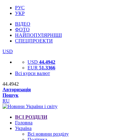
РУС
УКР
ВІДЕО
ФОТО
НАЙПОПУЛЯРНІШІ
СПЕЦПРОЕКТИ
USD
USD
44.4942
EUR
51.3366
Всі курси валют
44.4942
Авторизація
Пошук
RU
ВСІ РОЗДІЛИ
Головна
Україна
Всі новини розділу
Політика