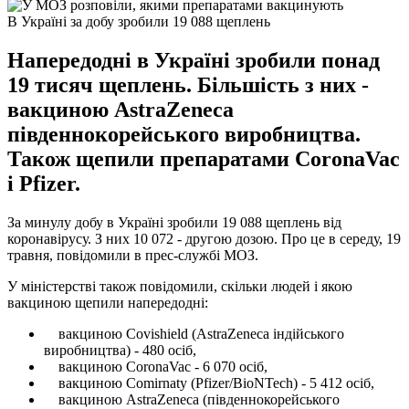
В Україні за добу зробили 19 088 щеплень
Напередодні в Україні зробили понад
19 тисяч щеплень. Більшість з них -
вакциною AstraZeneca
південнокорейського виробництва.
Також щепили препаратами CoronaVac
і Pfizer.
За минулу добу в Україні зробили 19 088 щеплень від
коронавірусу. З них 10 072 - другою дозою. Про це в середу, 19
травня, повідомили в прес-службі МОЗ.
У міністерстві також повідомили, скільки людей і якою
вакциною щепили напередодні:
вакциною Covishield (AstraZeneca індійського
виробництва) - 480 осіб,
вакциною CoronaVac - 6 070 осіб,
вакциною Comirnaty (Pfizer/BioNTech) - 5 412 осіб,
вакциною AstraZeneca (південнокорейського